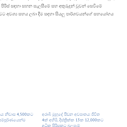
ූ පිරිස් සඳහා සහන සැලසීමේ සහ අතුරුදන් වූවන් සෙවීමේ
තාවට අවශ්‍ය සහය ලබා දීම සඳහා සියලු පාර්ශවයන්ගේ සහයෝගය
නිය: නිවාස 4,500කට
අරාබි මුහුදේ පීඩන අවපාතය: ජීවිත
 සම්පූර්ණයෙන්ම
4ක් අහිමි, දිස්ත්‍රික්ක 13ක 12,000කට
අධික පිරිසකට බලපෑම්