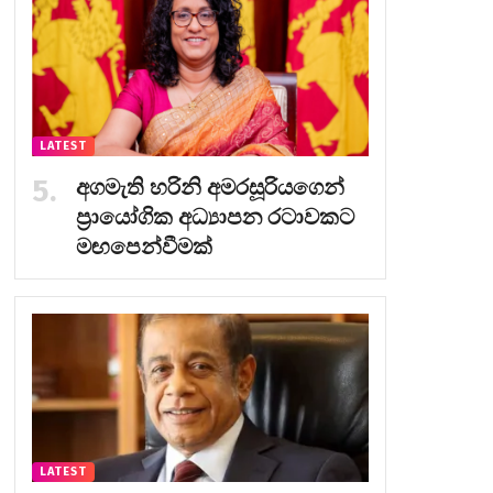
LATEST
අගමැති හරිනි අමරසූරියගෙන්
ප්‍රායෝගික අධ්‍යාපන රටාවකට
මඟපෙන්වීමක්
LATEST