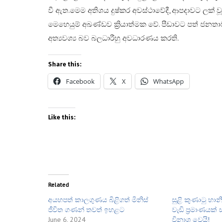
වී ඇත.​මෙම අතිශය දුෂ්කර අවස්ථාවේදී, ආපදාවට ලක් ව
මෙහෙයුම් අඛණ්ඩව ක්‍රියාත්මක වේ. පීඩාවට පත් ජන
අත්‍යවශ්‍ය බව බලධාරීහු අවධාරණය කරති.
Share this:
Facebook
X
WhatsApp
Like this:
Related
අයහපත් කාලගුණය බිළිගත් මිනිස්
සුළි කුණාටු හා
ජීවිත ගණන් තවත් ඉහළට
වැඩි ප්‍රමාණයක්
June 6, 2024
විනාශ වෙයි!