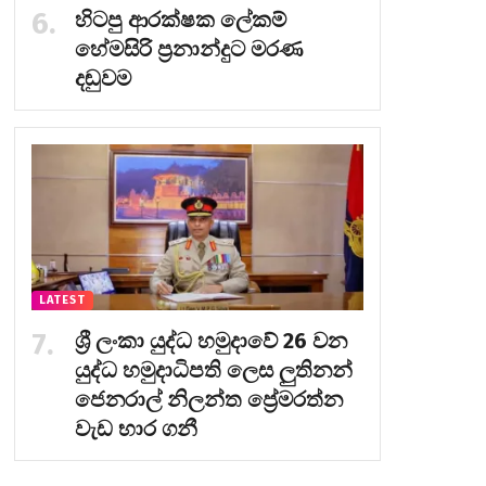
හිටපු ආරක්ෂක ලේකම්
හේමසිරි ප්‍රනාන්දුට මරණ
දඬුවම
LATEST
ශ්‍රී ලංකා යුද්ධ හමුදාවේ 26 වන
යුද්ධ හමුදාධිපති ලෙස ලුතිනන්
ජෙනරාල් නිලන්ත ප්‍රේමරත්න
වැඩ භාර ගනී