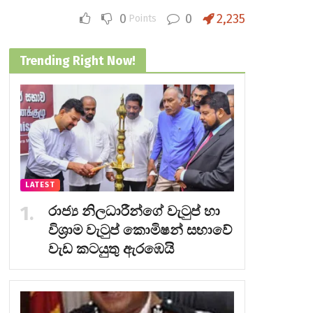
0
0
2,235
Points
Trending Right Now!
LATEST
රාජ්‍ය නිලධාරීන්ගේ වැටුප් හා
විශ්‍රාම වැටුප් කොමිෂන් සභාවේ
වැඩ කටයුතු ඇරඹෙයි