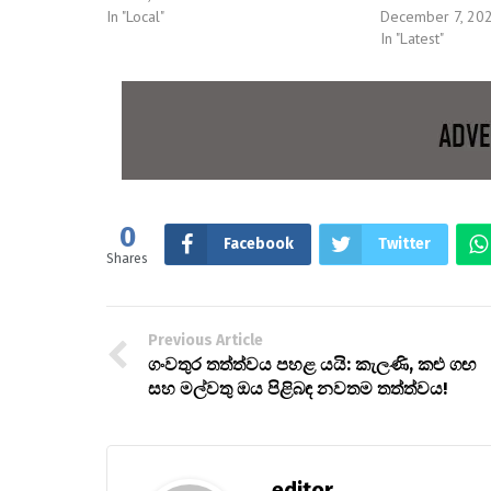
In "Local"
December 7, 20
In "Latest"
0
Facebook
Twitter
Shares
Previous Article
ගංවතුර තත්ත්වය පහළ යයි: කැලණි, කළු ගඟ
සහ මල්වතු ඔය පිළිබඳ නවතම තත්ත්වය!
editor