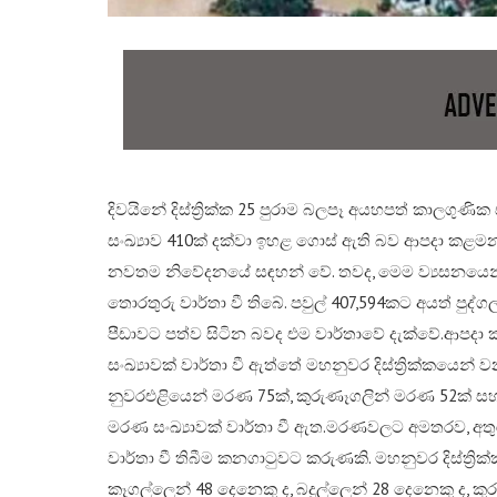
දිවයිනේ දිස්ත්‍රික්ක 25 පුරාම බලපෑ අයහපත් කාලගුණි
සංඛ්‍යාව 410ක් දක්වා ඉහළ ගොස් ඇති බව ආපදා කළමන
නවතම නිවේදනයේ සඳහන් වේ. තවද, මෙම ව්‍යසනයෙන් 
තොරතුරු වාර්තා වී තිබේ. පවුල් 407,594කට අයත් පු
පීඩාවට පත්ව සිටින බවද එම වාර්තාවේ දැක්වේ.​ආපද
සංඛ්‍යාවක් වාර්තා වී ඇත්තේ මහනුවර දිස්ත්‍රික්කයෙන්
නුවරඑළියෙන් මරණ 75ක්, කුරුණෑගලින් මරණ 52ක් සහ ප
මරණ සංඛ්‍යාවක් වාර්තා වී ඇත.​මරණවලට අමතරව, අතුරුදන
වාර්තා වී තිබීම කනගාටුවට කරුණකි. මහනුවර දිස්ත්‍රි
කෑගල්ලෙන් 48 දෙනෙකු ද, බදුල්ලෙන් 28 දෙනෙකු ද, ක