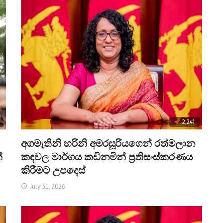
2,241
අගමැතිනි හරිනි අමරසූරියගෙන් රත්මලාන
්
කඳවල මාර්ගය කඩිනමින් ප්‍රතිසංස්කරණය
කිරීමට උපදෙස්
July 31, 2026