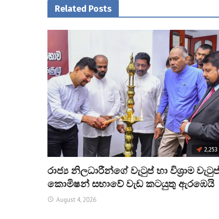
Related Posts
2,253
රාජ්‍ය නිලධාරීන්ගේ වැටුප් හා විශ්‍රාම වැටුප
කොමිෂන් සභාවේ වැඩ කටයුතු ඇරඹෙයි
August 4, 2026