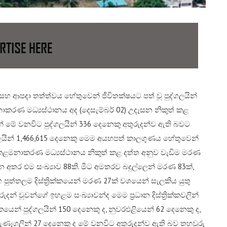
ක සහ ආපදා තත්ත්වය හේතුවෙන් ජීවිතක්ෂයට පත් වූ පුද්ගලයින්
ාකරණ මධ්‍යස්ථානය අද (දෙසැම්බර් 02) උදෑසන නිකුත් කළ
මේ වනවිට පුද්ගලයින් 336 දෙනෙකු අතුරුදන්ව ඇති බවට
ද්ගලයින් 1,466,615 දෙනෙකු මෙම අයහපත් කාලගුණය හේතුවෙන්
ා කළමනාකරණ මධ්‍යස්ථානය නිකුත් කළ දත්ත අනුව වැඩිම මරණ
 වන අතර එම සංඛ්‍යාව 88කි. මීට අමතරව බදුල්ලෙන් මරණ 83ක්,
ුත්තලම දිස්ත්‍රික්කයෙන් මරණ 27ක් වශයෙන් සැලකිය යුතු
් වූවන්ගේ ඉහළම සංඛ්‍යාවන්ද මෙම ප්‍රධාන දිස්ත්‍රික්කවලින්
ක්කයෙන් පුද්ගලයින් 150 දෙනෙකු ද, නුවරඑළියෙන් 62 දෙනෙකු ද,
ුරුණෑගලින් 27 දෙනෙකු ද මේ වනවිට අතුරුදන්ව ඇති බව තහවුරු