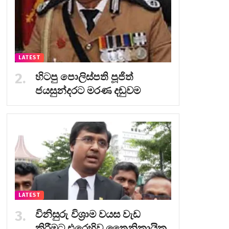
LATEST
හිටපු පොලිස්පති පූජිත්
ජයසුන්දරට මරණ දඬුවම
LATEST
විනිසුරු විශ්‍රාම වයස වැඩ
කිරීමට එරෙහිව ත්‍රෛනිකායික