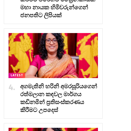
මහා නායක හිමිවරුන්ගෙන්
ජනපතිට ලිපියක්
LATEST
අගමැතිනි හරිනි අමරසූරියගෙන්
රත්මලාන කඳවල මාර්ගය
කඩිනමින් ප්‍රතිසංස්කරණය
කිරීමට උපදෙස්