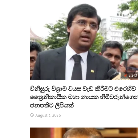
2,243
විනිසුරු විශ්‍රාම වයස වැඩ කිරීමට එරෙහිව
ත්‍රෛනිකායික මහා නායක හිමිවරුන්ගෙන
ජනපතිට ලිපියක්
August 3, 2026