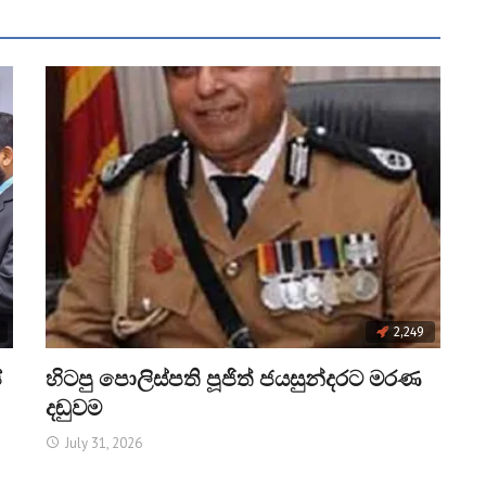
2,249
්
හිටපු පොලිස්පති පූජිත් ජයසුන්දරට මරණ
දඬුවම
July 31, 2026