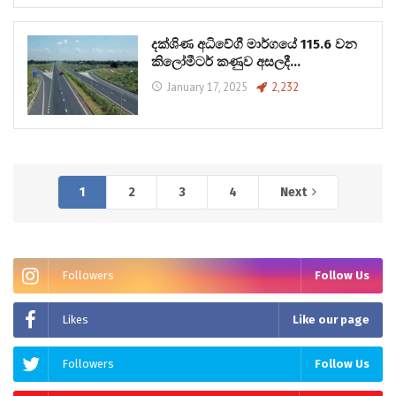
දක්ශිණ අධිවේගී මාර්ගයේ 115.6 වන
කිලෝමීටර් කණුව අසලදී…
January 17, 2025
2,232
1
2
3
4
Next
Followers
Follow Us
Likes
Like our page
Followers
Follow Us