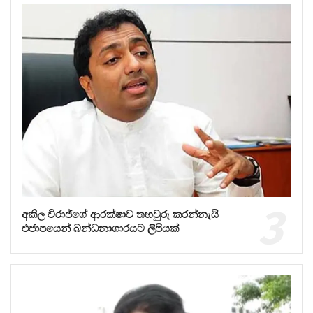
අකිල විරාජ්ගේ ආරක්ෂාව තහවුරු කරන්නැයි
එජාපයෙන් බන්ධනාගාරයට ලිපියක්