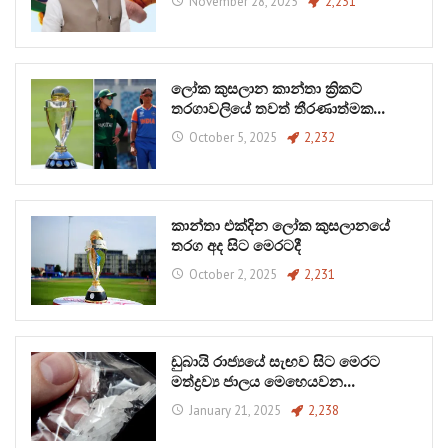
November 28, 2025
2,231
ලෝක කුසලාන කාන්තා ක්‍රිකට්
තරගාවලියේ තවත් තීරණාත්මක…
October 5, 2025
2,232
කාන්තා එක්දින ලෝක කුසලානයේ
තරග අද සිට මෙරටදී
October 2, 2025
2,231
ඩුබායි රාජ්‍යයේ සැඟව සිට මෙරට
මත්ද්‍රව්‍ය ජාලය මෙහෙයවන…
January 21, 2025
2,238