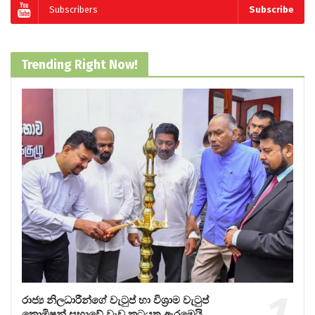
Subscribers
Subscribe
Trending Right Now!
රාජ්‍ය නිලධාරීන්ගේ වැටුප් හා විශ්‍රාම වැටුප්
කොමිෂන් සභාවේ වැඩ කටයුතු ඇරඹෙයි