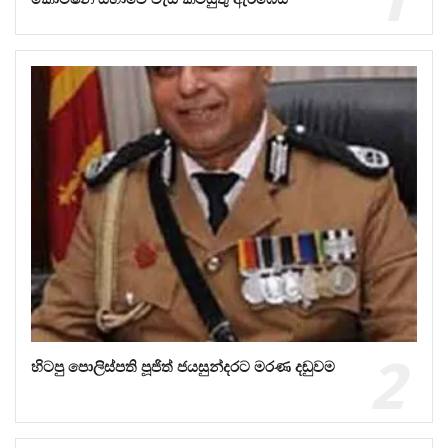
හිටපු පොලිස්පති පූජිත් ජයසුන්දරට මරණ දඬුවම