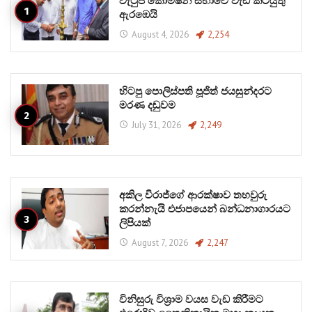
වැටුප් කොමිෂන් සභාවේ වැඩ කටයුතු
ඇරඹෙයි
August 4, 2026
2,254
හිටපු පොලිස්පති පූජිත් ජයසුන්දරට
මරණ දඬුවම
July 31, 2026
2,249
අකිල විරාජ්ගේ ආරක්ෂාව තහවුරු
කරන්නැයි එජාපයෙන් බන්ධනාගාරයට
ලිපියක්
August 7, 2026
2,247
විනිසුරු විශ්‍රාම වයස වැඩ කිරීමට