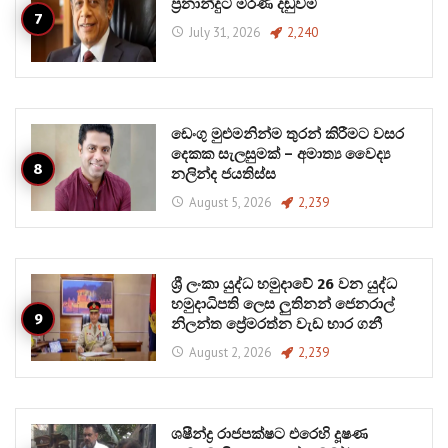
ප්‍රනාන්දුට මරණ දඬුවම
July 31, 2026
2,240
ඩෙංගු මුළුමනින්ම තුරන් කිරීමට වසර
දෙකක සැලසුමක් – අමාත්‍ය වෛද්‍ය
නලින්ද ජයතිස්ස
August 5, 2026
2,239
ශ්‍රී ලංකා යුද්ධ හමුදාවේ 26 වන යුද්ධ
හමුදාධිපති ලෙස ලුතිනන් ජෙනරාල්
නිලන්ත ප්‍රේමරත්න වැඩ භාර ගනී
August 2, 2026
2,239
ශෂීන්ද්‍ර රාජපක්ෂට එරෙහි දූෂණ