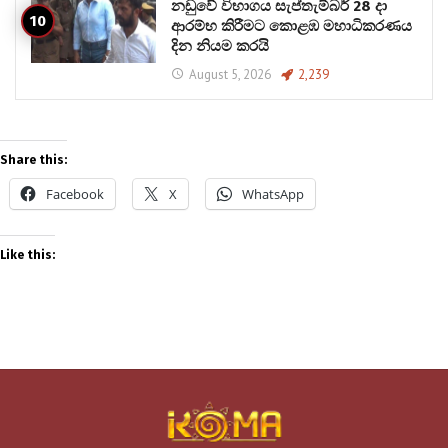
නඩුවේ විභාගය සැප්තැම්බර් 28 දා
ආරම්භ කිරීමට කොළඹ මහාධිකරණය
දින නියම කරයි
August 5, 2026
2,239
Share this:
Facebook
X
WhatsApp
Like this: