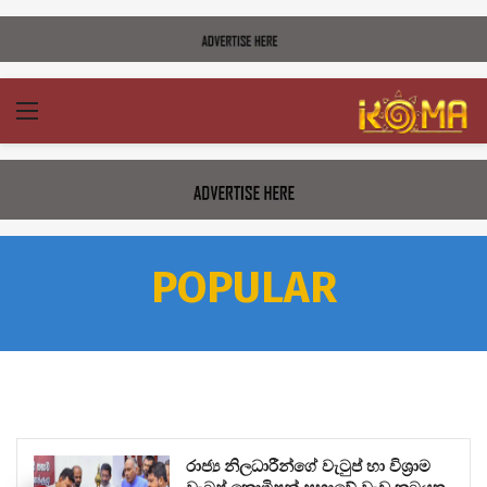
POPULAR
රාජ්‍ය නිලධාරීන්ගේ වැටුප් හා විශ්‍රාම