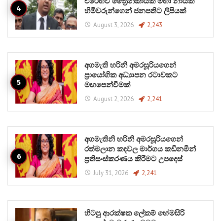
එරෙහිව ත්‍රෛනිකායික මහා නායක
හිමිවරුන්ගෙන් ජනපතිට ලිපියක්
August 3, 2026
2,243
අගමැති හරිනි අමරසූරියගෙන්
ප්‍රායෝගික අධ්‍යාපන රටාවකට
මඟපෙන්වීමක්
August 2, 2026
2,241
අගමැතිනි හරිනි අමරසූරියගෙන්
රත්මලාන කඳවල මාර්ගය කඩිනමින්
ප්‍රතිසංස්කරණය කිරීමට උපදෙස්
July 31, 2026
2,241
හිටපු ආරක්ෂක ලේකම් හේමසිරි