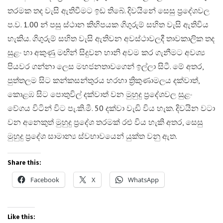
තරමක තද වැසි ඇතිවීමට ඉඩ තිබේ. දිවයිනේ සෙසු ප්‍රදේශවල
ප.ව. 1.00 න් පසු ස්ථාන කිහිපයක ගිගුරුම් සහිත වැසි ඇතිවිය
හැකිය. ගිගුරුම් සහිත වැසි ඇතිවන අවස්ථාවලදී තාවකාලික තද
සුළං හා අකුණු මඟින් සිදුවන හානි අවම කර ගැනීමට අවශ්‍ය
පියවර ගන්නා ලෙස මහජනතාවගෙන් ඉල්ලා සිටී. මේ අතර,
පුත්තලම සිට කන්කසන්තුරය හරහා ත්‍රිකුණාමලය දක්වාත්,
කොළඹ සිට පොතුවිල් දක්වාත් වන මුහුදු ප්‍රදේශවල සුළං
වේගය විටින් විට පැ.කි.මී. 50 දක්වා වැඩි විය හැක. දිවයින වටා
වන අනෙකුත් මුහුදු ප්‍රදේශ තරමක් රළු විය හැකි අතර, සෙසු
මුහුදු ප්‍රදේශ සාමාන්‍ය ස්වභාවයෙන් යුක්ත වනු ඇත.
Share this:
Facebook
X
WhatsApp
Like this: