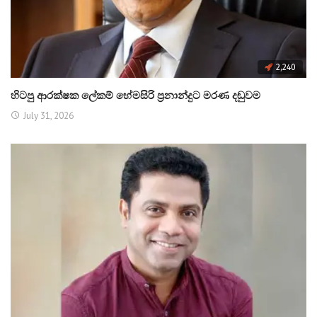
2,240
හිටපු ආරක්ෂක ලේකම් හේමසිරි ප්‍රනාන්දුට මරණ දඬුවම
July 31, 2026