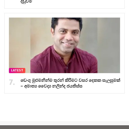
දඬුවම
LATEST
ඩෙංගු මුළුමනින්ම තුරන් කිරීමට වසර දෙකක සැලසුමක්
– අමාත්‍ය වෛද්‍ය නලින්ද ජයතිස්ස