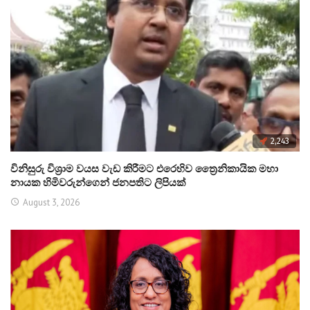
2,243
විනිසුරු විශ්‍රාම වයස වැඩ කිරීමට එරෙහිව ත්‍රෛනිකායික මහා
නායක හිමිවරුන්ගෙන් ජනපතිට ලිපියක්
August 3, 2026