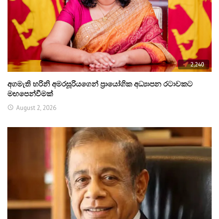
2,240
අගමැති හරිනි අමරසූරියගෙන් ප්‍රායෝගික අධ්‍යාපන රටාවකට
මඟපෙන්වීමක්
August 2, 2026