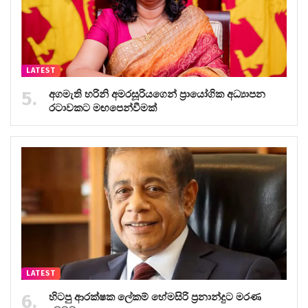
LATEST
අගමැති හරිනි අමරසූරියගෙන් ප්‍රායෝගික අධ්‍යාපන
රටාවකට මඟපෙන්වීමක්
LATEST
හිටපු ආරක්ෂක ලේකම් හේමසිරි ප්‍රනාන්දුට මරණ