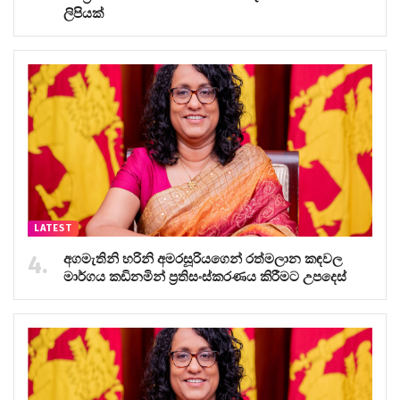
ලිපියක්
LATEST
අගමැතිනි හරිනි අමරසූරියගෙන් රත්මලාන කඳවල
මාර්ගය කඩිනමින් ප්‍රතිසංස්කරණය කිරීමට උපදෙස්