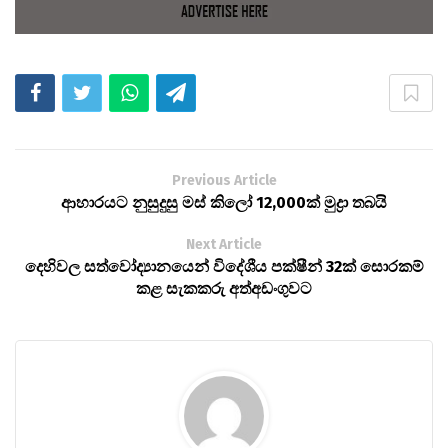
Previous Article
ආහාරයට නුසුදුසු මස් කිලෝ 12,000ක් මුද්‍රා තබයි
Next Article
දෙහිවල සත්වෝද්‍යානයෙන් විදේශීය පක්ෂීන් 32ක් සොරකම්
කළ සැකකරු අත්අඩංගුවට