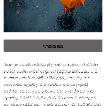
ඊසානදිග මෝසම් තත්ත්වය ශ්‍රී ලංකාව පුරා ක්‍රමයෙන් ස්ථාපිත
වෙමින් පවතින බැවින් අද දිනයේ දිස්ත්‍රික්ක කිහිපයකට වැසි
අපේක්ෂා කෙරේ. අද රාත්‍රියේ සිට උතුරු, උතුරු-මැද සහ
නැගෙනහිර පළාත්වල වැසි තත්ත්වය වැඩි වනු ඇතැයි
අපේක්ෂා කෙරේ. උතුරු, උතුරු-මැද, නැගෙනහිර සහ ඌව
පළාත්වල විටින් විට වැසි ඇතිවේ. මීට අමතරව, මඩකලපුව
සහ අම්පාර දිස්ත්‍රික්කවල ඇතැම් ස්ථානවල මිලිමීටර් 50ට වැඩි