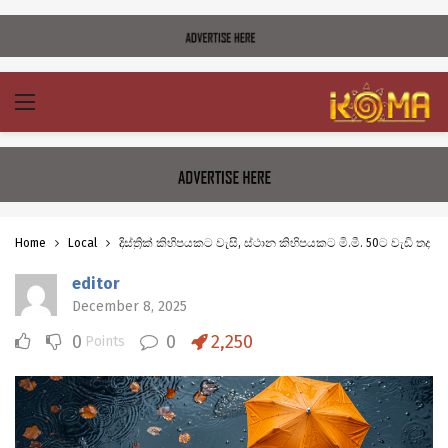
Home
Local
දිස්ත්‍රික් කිහිපයකට වැසි, ස්ථාන කිහිපයකට මි.මී. 50ට වැඩි තද වැ
editor
December 8, 2025
0
0
2,250
Points