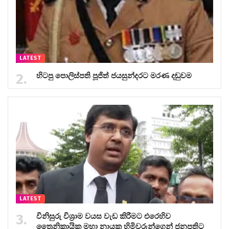
LATEST
හිටපු පොලිස්පති පූජිත් ජයසුන්දරට මරණ දඬුවම
LATEST
විනිසුරු විශ්‍රාම වයස වැඩ කිරීමට එරෙහිව
ත්‍රෛනිකායික මහා නායක හිමිවරුන්ගෙන් ජනපතිට