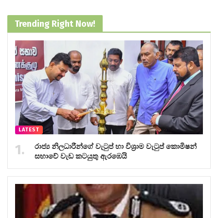
Trending Right Now!
LATEST
රාජ්‍ය නිලධාරීන්ගේ වැටුප් හා විශ්‍රාම වැටුප් කොමිෂන්
සභාවේ වැඩ කටයුතු ඇරඹෙයි