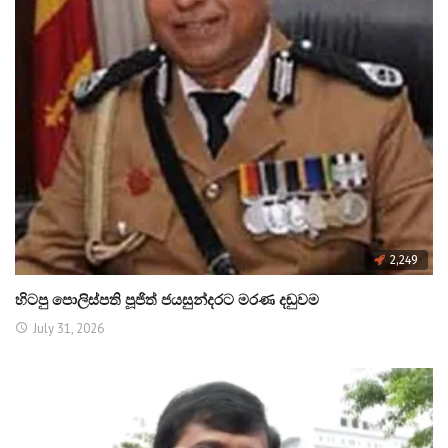
2,249
හිටපු පොලිස්පති පූජිත් ජයසුන්දරට මරණ දඬුවම
July 31, 2026