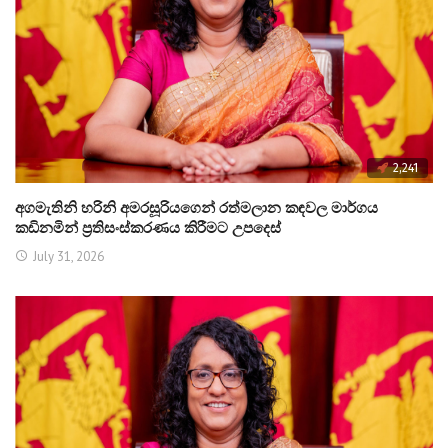
2,241
අගමැතිනි හරිනි අමරසූරියගෙන් රත්මලාන කඳවල මාර්ගය
කඩිනමින් ප්‍රතිසංස්කරණය කිරීමට උපදෙස්
July 31, 2026