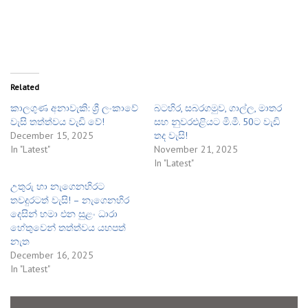
Related
කාලගුණ අනාවැකි: ශ්‍රී ලංකාවේ
බටහිර, සබරගමුව, ගාල්ල, මාතර
වැසි තත්ත්වය වැඩි වේ!
සහ නුවරඑළියට මි.මී. 50ට වැඩි
December 15, 2025
තද වැසි!
In "Latest"
November 21, 2025
In "Latest"
උතුරු හා නැගෙනහිරට
තවදුරටත් වැසි! – නැගෙනහිර
දෙසින් හමා එන සුළං ධාරා
හේතුවෙන් තත්ත්වය යහපත්
නැත
December 16, 2025
In "Latest"