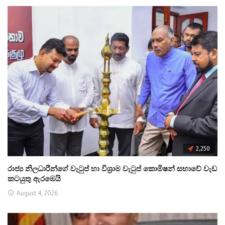
2,250
රාජ්‍ය නිලධාරීන්ගේ වැටුප් හා විශ්‍රාම වැටුප් කොමිෂන් සභාවේ වැඩ
කටයුතු ඇරඹෙයි
August 4, 2026