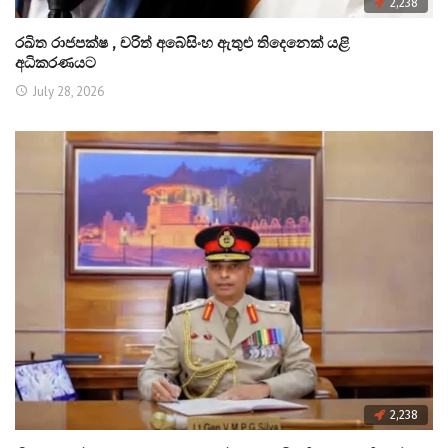
2,238
රඛිත රාජපක්ෂ , චරිත් අබේසිංහ ඇතුළු තිදෙනෙක් යළි
අධිකරණයට
July 28, 2026
2,238