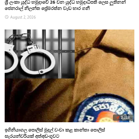
ශ්‍රී ලංකා යුද්ධ හමුදාවේ 26 වන යුද්ධ හමුදාධිපති ලෙස ලුතිනන්
ජෙනරාල් නිලන්ත ප්‍රේමරත්න වැඩ භාර ගනී
August 2, 2026
2,238
ඉගිනියාගල පොලිස් මුදල් වංචා කළ කාන්තා පොලිස්
සැරයන්වරියක් අත්අඩංගුවට