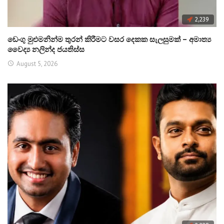
2,239
ඩෙංගු මුළුමනින්ම තුරන් කිරීමට වසර දෙකක සැලසුමක් – අමාත්‍ය
වෛද්‍ය නලින්ද ජයතිස්ස
August 5, 2026