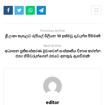
Previous Article
ශ්‍රී ලංකා තැපෑලට රුපියල් බිලියන 13 ඉක්මවූ දැවැන්ත පිම්මක්!
Next Article
​අධ්‍යාපන ප්‍රතිසංස්කරණ මුවාවෙන් සංස්කෘතිය විනාශ කරන්න
එපා: හිමිවරුන්ගෙන් රජයට අනතුරු ඇඟවීමක්!
editor