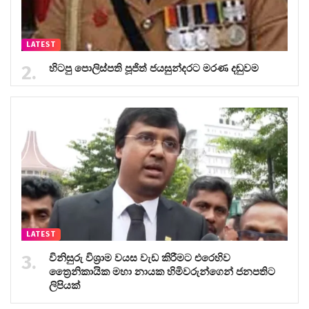
LATEST
හිටපු පොලිස්පති පූජිත් ජයසුන්දරට මරණ දඬුවම
LATEST
විනිසුරු විශ්‍රාම වයස වැඩ කිරීමට එරෙහිව
ත්‍රෛනිකායික මහා නායක හිමිවරුන්ගෙන් ජනපතිට
ලිපියක්