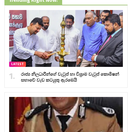
LATEST
රාජ්‍ය නිලධාරීන්ගේ වැටුප් හා විශ්‍රාම වැටුප් කොමිෂන්
සභාවේ වැඩ කටයුතු ඇරඹෙයි