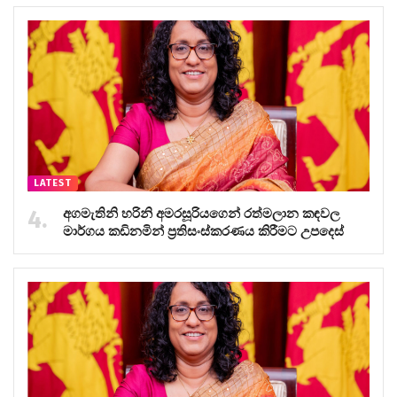
LATEST
අගමැතිනි හරිනි අමරසූරියගෙන් රත්මලාන කඳවල
මාර්ගය කඩිනමින් ප්‍රතිසංස්කරණය කිරීමට උපදෙස්