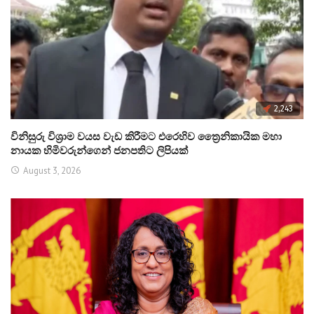
2,243
විනිසුරු විශ්‍රාම වයස වැඩ කිරීමට එරෙහිව ත්‍රෛනිකායික මහා
නායක හිමිවරුන්ගෙන් ජනපතිට ලිපියක්
August 3, 2026