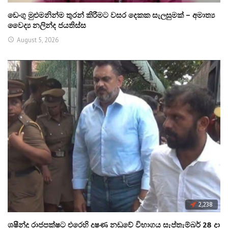
ඩෙංගු මුළුමනින්ම තුරන් කිරීමට වසර දෙකක සැලසුමක් – අමාත්‍ය
වෛද්‍ය නලින්ද ජයතිස්ස
August 5, 2026
2,238
ශෂීන්ද්‍ර රාජපක්ෂට එරෙහි දූෂණ නඩුවේ විභාගය සැප්තැම්බර් 28 දා