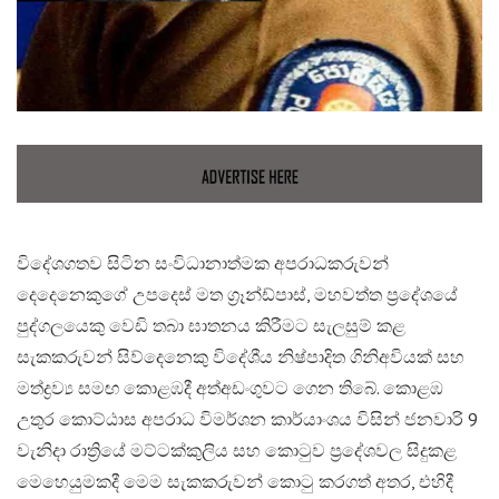
විදේශගතව සිටින සංවිධානාත්මක අපරාධකරුවන්
දෙදෙනෙකුගේ උපදෙස් මත ග්‍රෑන්ඩ්පාස්, මහවත්ත ප්‍රදේශයේ
පුද්ගලයෙකු වෙඩි තබා ඝාතනය කිරීමට සැලසුම් කළ
සැකකරුවන් සිව්දෙනෙකු විදේශීය නිෂ්පාදිත ගිනිඅවියක් සහ
මත්ද්‍රව්‍ය සමඟ කොළඹදී අත්අඩංගුවට ගෙන තිබේ. කොළඹ
උතුර කොට්ඨාස අපරාධ විමර්ශන කාර්යාංශය විසින් ජනවාරි 9
වැනිදා රාත්‍රියේ මට්ටක්කුලිය සහ කොටුව ප්‍රදේශවල සිදුකළ
මෙහෙයුමකදී මෙම සැකකරුවන් කොටු කරගත් අතර, එහිදී