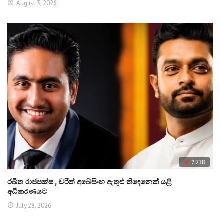
August 3, 2026
2,238
රඛිත රාජපක්ෂ , චරිත් අබේසිංහ ඇතුළු තිදෙනෙක් යළි
අධිකරණයට
July 28, 2026