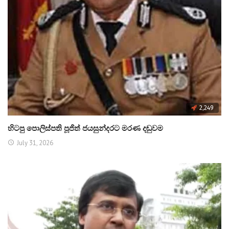
2,249
හිටපු පොලිස්පති පූජිත් ජයසුන්දරට මරණ දඬුවම
July 31, 2026