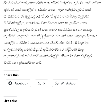
රිවෝල්වරයක්, පතරොම් සහ අයිස් මත්ද්‍රව්‍ය ග්‍රෑම් 60 කට අධික
ප්‍රමාණයක් පොලිස් භාරයට ගෙන ඇත.​අත්අඩංගුවට ගත්
සැකකරුවන් අවුරුදු 32 ත් 35 ත් අතර වයස්වල පසුවන
මට්ටක්කුලිය, හොරණ, වනවාසල සහ කැලණිය යන
ප්‍රදේශවල පදිංචිකරුවන් වන අතර අපරාධය සඳහා යොදා
ගැනීමට සූදානම් කර තිබූ ත්‍රිරෝද රථයක් සහ යතුරුපැදියක් ද
පොලිසිය විසින් සොයාගෙන තිබේ. ජනවාරි 10 වැනිදා
මාලිගාකන්ද මහේස්ත්‍රාත් අධිකරණයට ඉදිරිපත් කළ
සැකකරුවන් සම්බන්ධයෙන් රැඳවුම් නියෝග මත වැඩිදුර
විමර්ශන ක්‍රියාත්මක වේ.
Share this:
Facebook
X
WhatsApp
Like this: