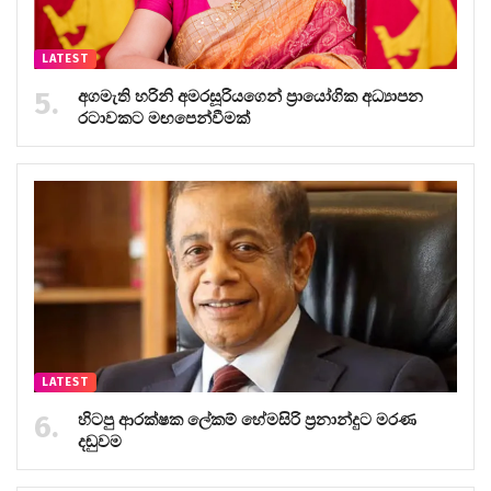
LATEST
අගමැති හරිනි අමරසූරියගෙන් ප්‍රායෝගික අධ්‍යාපන
රටාවකට මඟපෙන්වීමක්
LATEST
හිටපු ආරක්ෂක ලේකම් හේමසිරි ප්‍රනාන්දුට මරණ
දඬුවම