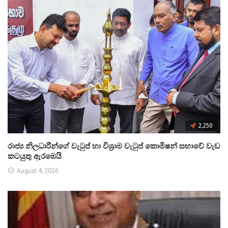
2,250
රාජ්‍ය නිලධාරීන්ගේ වැටුප් හා විශ්‍රාම වැටුප් කොමිෂන් සභාවේ වැඩ
කටයුතු ඇරඹෙයි
August 4, 2026