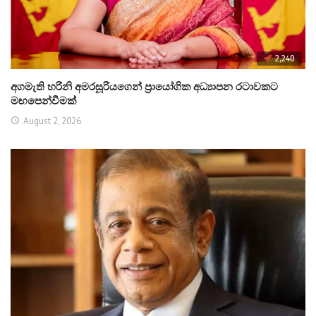
2,240
අගමැති හරිනි අමරසූරියගෙන් ප්‍රායෝගික අධ්‍යාපන රටාවකට
මඟපෙන්වීමක්
August 2, 2026