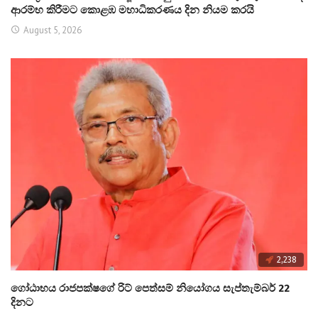
ආරම්භ කිරීමට කොළඹ මහාධිකරණය දින නියම කරයි
August 5, 2026
2,238
ගෝඨාභය රාජපක්ෂගේ රිට් පෙත්සම් නියෝගය සැප්තැම්බර් 22
දිනට