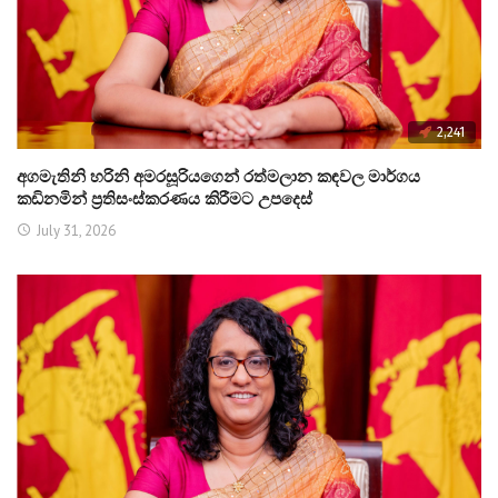
2,241
අගමැතිනි හරිනි අමරසූරියගෙන් රත්මලාන කඳවල මාර්ගය
කඩිනමින් ප්‍රතිසංස්කරණය කිරීමට උපදෙස්
July 31, 2026