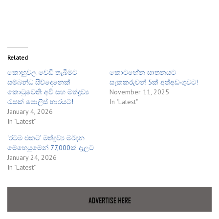
Related
කොහුවල වෙඩි තැබීමට
කොටහේන ඝාතනයට
සම්බන්ධ සිව්දෙනෙක්
සැකකරුවන් 5ක් අත්අඩංගුවට!
කොටුවෙති: අවි සහ මත්ද්‍රව්‍ය
November 11, 2025
රැසක් පොලිස් භාරයට!
In "Latest"
January 4, 2026
In "Latest"
​‘රටම එකට’ මත්ද්‍රව්‍ය මර්දන
මෙහෙයුමෙන් 77,000ක් දැලට
January 24, 2026
In "Latest"