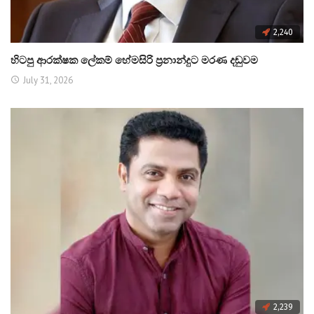
2,240
හිටපු ආරක්ෂක ලේකම් හේමසිරි ප්‍රනාන්දුට මරණ දඬුවම
July 31, 2026
2,239