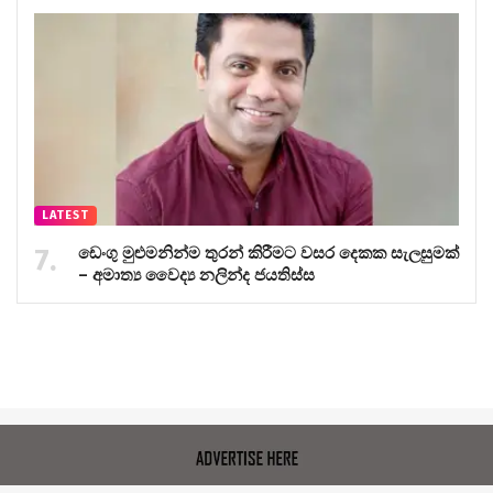
LATEST
ඩෙංගු මුළුමනින්ම තුරන් කිරීමට වසර දෙකක සැලසුමක්
– අමාත්‍ය වෛද්‍ය නලින්ද ජයතිස්ස