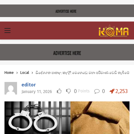
Home
Local
විදේශගත පාතාල කල්ලි මෙහෙයවූ මහා පරිමාණ වෙඩි තැබීමේ කු
editor
0
0
2,253
Points
January 11, 2026