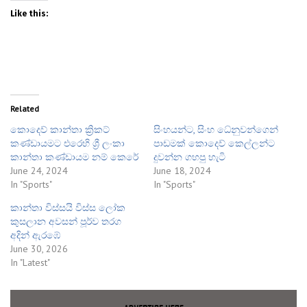
Like this:
Related
කොදෙව් කාන්තා ක්‍රිකට්
සිංහයන්ට, සිංහ ධේනුවන්ගෙන්
කණ්ඩායමට එරෙහි ශ්‍රී ලංකා
පාඩමක් කොදෙව් කෙල්ලන්ට
කාන්තා කණ්ඩායම නම් කෙරේ
දුවන්න ගහපු හැටි
June 24, 2024
June 18, 2024
In "Sports"
In "Sports"
කාන්තා විස්සයි විස්ස ලෝක
කුසලාන අවසන් පූර්ව තරග
අදින් ඇරඹේ
June 30, 2026
In "Latest"