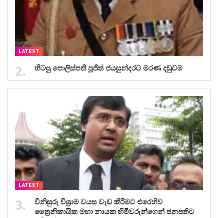
LATEST
හිටපු පොලිස්පති පූජිත් ජයසුන්දරට මරණ දඬුවම
LATEST
විනිසුරු විශ්‍රාම වයස වැඩ කිරීමට එරෙහිව
ත්‍රෛනිකායික මහා නායක හිමිවරුන්ගෙන් ජනපතිට