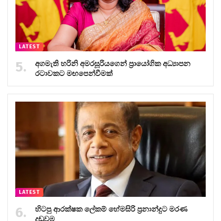
LATEST
අගමැති හරිනි අමරසූරියගෙන් ප්‍රායෝගික අධ්‍යාපන
රටාවකට මඟපෙන්වීමක්
LATEST
හිටපු ආරක්ෂක ලේකම් හේමසිරි ප්‍රනාන්දුට මරණ
දඬුවම