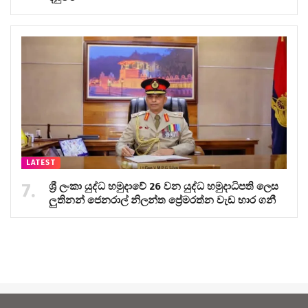
LATEST
ශ්‍රී ලංකා යුද්ධ හමුදාවේ 26 වන යුද්ධ හමුදාධිපති ලෙස
ලුතිනන් ජෙනරාල් නිලන්ත ප්‍රේමරත්න වැඩ භාර ගනී