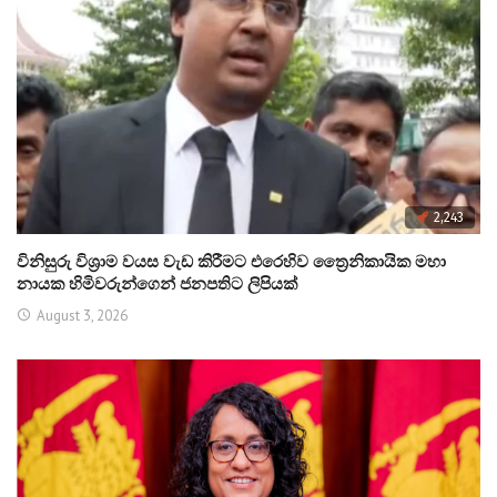
2,243
විනිසුරු විශ්‍රාම වයස වැඩ කිරීමට එරෙහිව ත්‍රෛනිකායික මහා
නායක හිමිවරුන්ගෙන් ජනපතිට ලිපියක්
August 3, 2026