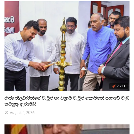
2,253
රාජ්‍ය නිලධාරීන්ගේ වැටුප් හා විශ්‍රාම වැටුප් කොමිෂන් සභාවේ වැඩ
කටයුතු ඇරඹෙයි
August 4, 2026