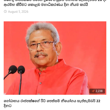
ආරම්භ කිරීමට කොළඹ මහාධිකරණය දින නියම කරයි
August 5, 2026
2,238
ගෝඨාභය රාජපක්ෂගේ රිට් පෙත්සම් නියෝගය සැප්තැම්බර් 22
දිනට