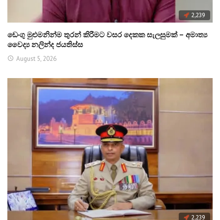
2,239
ඩෙංගු මුළුමනින්ම තුරන් කිරීමට වසර දෙකක සැලසුමක් – අමාත්‍ය
වෛද්‍ය නලින්ද ජයතිස්ස
August 5, 2026
2,239