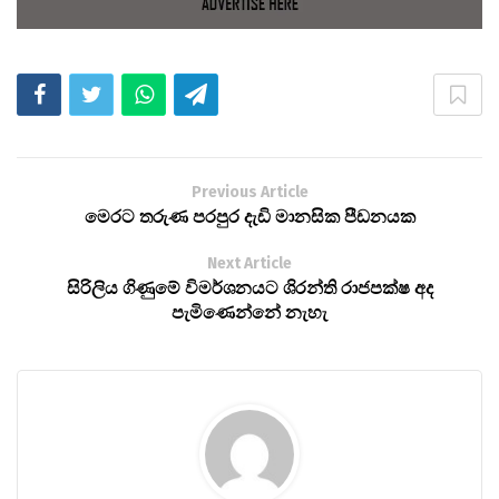
Previous Article
මෙරට තරුණ පරපුර දැඩි මානසික පීඩනයක
Next Article
සිරිලිය ගිණුමේ විමර්ශනයට ශිරන්ති රාජපක්ෂ අද
පැමිණෙන්නේ නැහැ