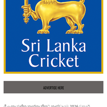
ශ්‍රී ලංකා ජාතික කාන්තා ක්‍රිකට් කණ්ඩායම 2026 වසරේ