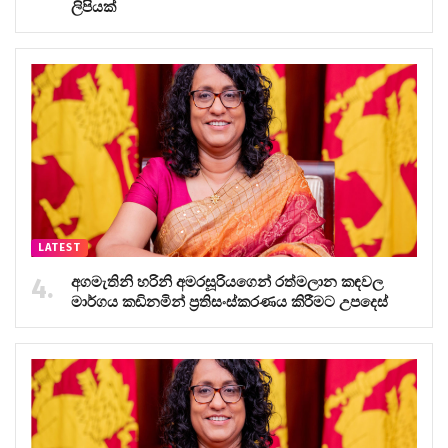
ලිපියක්
LATEST
අගමැතිනි හරිනි අමරසූරියගෙන් රත්මලාන කඳවල
මාර්ගය කඩිනමින් ප්‍රතිසංස්කරණය කිරීමට උපදෙස්