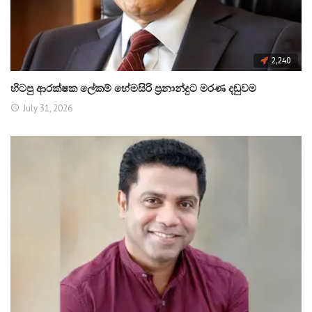
2,240
හිටපු ආරක්ෂක ලේකම් හේමසිරි ප්‍රනාන්දුට මරණ දඬුවම
July 31, 2026