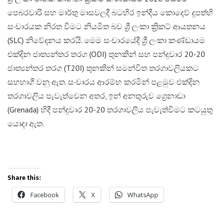
පෙබරවාරි සහ මාර්තු මාසවලදී බටහිර ඉන්දීය කොදෙව් දූපත්හි
සංචාරයක නිරත වීමට නියමිත බව ශ්‍රී ලංකා ක්‍රිකට් ආයතනය
(SLC) නිවේදනය කරයි. මෙම සංචාරයේදී ශ්‍රී ලංකා කණ්ඩායම
එක්දින ජාත්‍යන්තර තරග (ODI) තුනකින් සහ පන්දුවාර 20-20
ජාත්‍යන්තර තරග (T20I) තුනකින් සමන්විත තරගාවලියකට
සහභාගී වනු ඇත. සංචාරය ආරම්භ කරමින් පළමුව එක්දින
තරගාවලිය පැවැත්වෙන අතර, ඉන් අනතුරුව ග්‍රෙනාඩා
(Grenada) හිදී පන්දුවාර 20-20 තරගාවලිය පැවැත්වීමට කටයුතු
යොදා ඇත.
Share this:
Facebook
X
WhatsApp