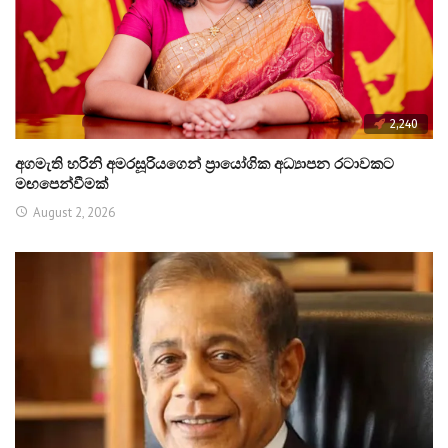
2,240
අගමැති හරිනි අමරසූරියගෙන් ප්‍රායෝගික අධ්‍යාපන රටාවකට
මඟපෙන්වීමක්
August 2, 2026