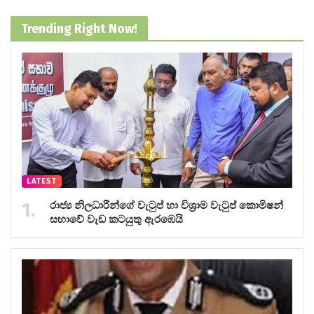
Trending Right Now!
LATEST
රාජ්‍ය නිලධාරීන්ගේ වැටුප් හා විශ්‍රාම වැටුප් කොමිෂන්
සභාවේ වැඩ කටයුතු ඇරඹෙයි