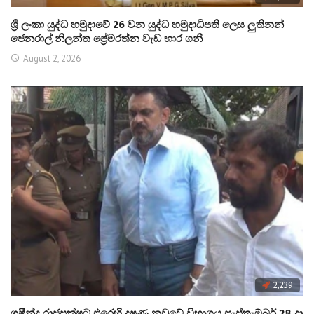
ශ්‍රී ලංකා යුද්ධ හමුදාවේ 26 වන යුද්ධ හමුදාධිපති ලෙස ලුතිනන්
ජෙනරාල් නිලන්ත ප්‍රේමරත්න වැඩ භාර ගනී
August 2, 2026
2,239
ශෂීන්ද්‍ර රාජපක්ෂට එරෙහි දූෂණ නඩුවේ විභාගය සැප්තැම්බර් 28 දා