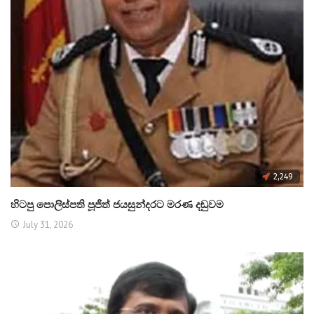
2,249
හිටපු පොලිස්පති පූජිත් ජයසුන්දරට මරණ දඬුවම
July 31, 2026