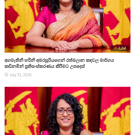
2,241
අගමැතිනි හරිනි අමරසූරියගෙන් රත්මලාන කඳවල මාර්ගය
කඩිනමින් ප්‍රතිසංස්කරණය කිරීමට උපදෙස්
July 31, 2026