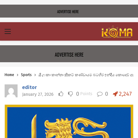
Home
Sports
ශ්‍රී ලංකා කාන්තා ක්‍රිකට් කණ්ඩායම බටහිර ඉන්දීය කොදෙව් දූපත්
editor
0
0
2,247
Points
January 27, 2026