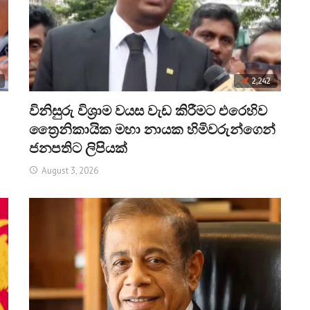
2,242
විනිසුරු විශ්‍රාම වයස වැඩ කිරීමට එරෙහිව
ත්‍රෛනිකායික මහා නායක හිමිවරුන්ගෙන්
ජනපතිට ලිපියක්
August 3, 2026