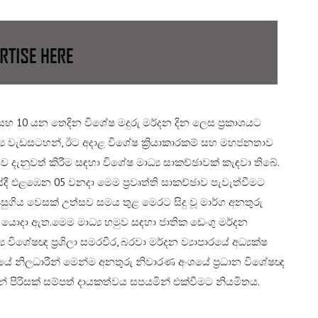
සහ 10 යන තෙදින විශේෂ මදුරු මර්දන දින ලෙස ප්‍රකාශයට
‍ය වැඩසටහන්, ඊට අදාළ විශේෂ ක්‍රියාකාරකම් සහ මහජනතාව
ව දැනුවත් කිරීම සඳහා විශේෂ මාධ්‍ය සාකච්ඡාවක් කැඳවා තිබේ.​
රයේදී එළඹෙන 05 වනදා මෙම ප්‍රවෘත්ති සාකච්ඡාව පැවැත්වීමට
සුගිය වෙසක් උත්සව සමය තුළ මෙරට සිදු වූ මාර්ග අනතුරු
ු යොදා ඇත.​මෙම මාධ්‍ය හමුව සඳහා ජාතික ඩෙංගු මර්දන
 විශේෂඥ ප්‍රශිලා සමරවීර, බරවා මර්දන ව්‍යාපාරයේ අධ්‍යක්ෂ
යාපාරයේ නිලධාරීන් මෙන්ම අනතුරු නිවාරණ අංශයේ ප්‍රධාන විශේෂඥ
ීණයන් පිරිසක් සම්පත් දායකත්වය සපයමින් එක්වීමට නියමිතය.