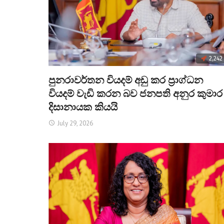
2,242
පුනරාවර්තන වියදම් අඩු කර ප්‍රාග්ධන
වියදම් වැඩි කරන බව ජනපති අනුර කුමාර
දිසානායක කියයි
July 29, 2026