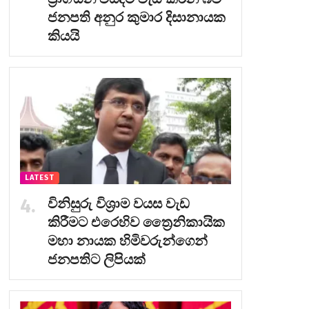
ජනපති අනුර කුමාර දිසානායක
කියයි
LATEST
විනිසුරු විශ්‍රාම වයස වැඩ
කිරීමට එරෙහිව ත්‍රෛනිකායික
මහා නායක හිමිවරුන්ගෙන්
ජනපතිට ලිපියක්