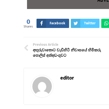
0
Facebook
Twitter
Shares
Previous Article
අඟුරුවාතොට වැඩිහිටි නිවාසයේ හිමිකරු
පොලිස් අත්අඩංගුවට
editor