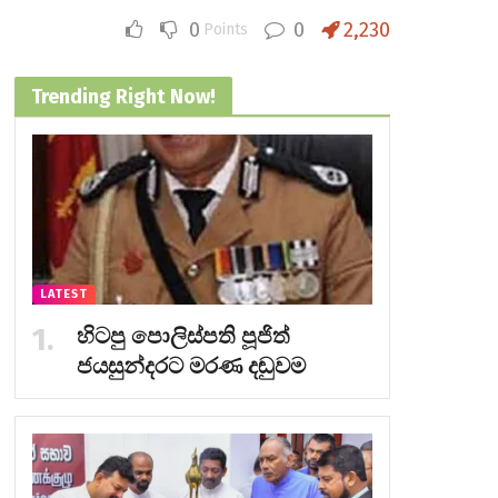
0
0
2,230
Points
Trending Right Now!
LATEST
හිටපු පොලිස්පති පූජිත්
ජයසුන්දරට මරණ දඬුවම