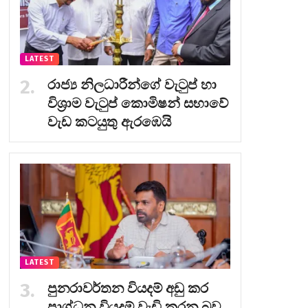
LATEST
රාජ්‍ය නිලධාරීන්ගේ වැටුප් හා
විශ්‍රාම වැටුප් කොමිෂන් සභාවේ
වැඩ කටයුතු ඇරඹෙයි
LATEST
පුනරාවර්තන වියදම් අඩු කර
ප්‍රාග්ධන වියදම් වැඩි කරන බව