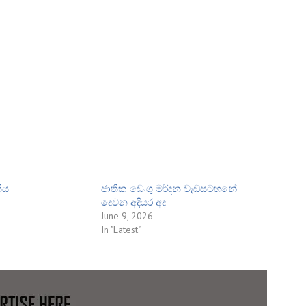
ිය
ජාතික ඩෙංගු මර්දන වැඩසටහනේ
දෙවන අදියර අද
June 9, 2026
In "Latest"