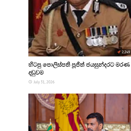
2,249
හිටපු පොලිස්පති පූජිත් ජයසුන්දරට මරණ
දඬුවම
July 31, 2026