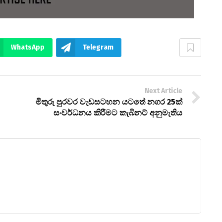
WhatsApp
Telegram
Next Article
මිතුරු පුරවර වැඩසටහන යටතේ නගර 25ක්
සංවර්ධනය කිරීමට කැබිනට් අනුමැතිය