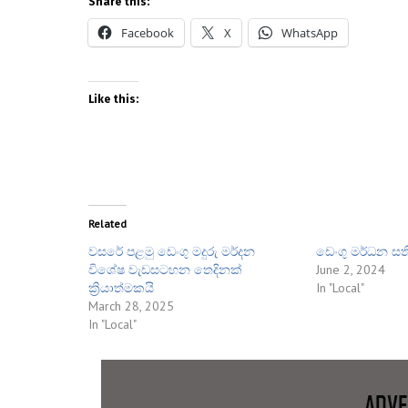
Share this:
Facebook
X
WhatsApp
Like this:
Related
වසරේ පළමු ඩෙංගු මදුරු මර්දන
ඩෙංගු මර්ධන සත
විශේෂ වැඩසටහන තෙදිනක්
June 2, 2024
ක්‍රියාත්මකයි
In "Local"
March 28, 2025
In "Local"