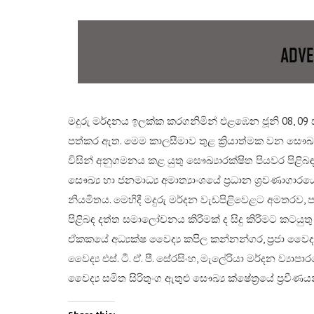
මදුරු මර්දනය ඉලක්ක කරගනිමින් එළඹෙන ජූනි 08, 09 
පත්කර ඇත. මෙම කාලසීමාව තුළ ක්‍රියාත්මක වන සෞඛ්
විසින් අනුගමනය කළ යුතු සෞඛ්‍යාරක්ෂිත පියවර පිළිබඳ
සෞඛ්‍ය හා ජනමාධ්‍ය අමාත්‍යාංශයේ ප්‍රධාන ශ්‍රවණාගා
නියමිතය. මෙහිදී මදුරු මර්දන වැඩපිළිවෙළට අමතරව, ප
පිළිබඳ දත්ත සමාලෝචනය කිරීමක් ද සිදු කිරීමට කටයුත
ඒකකයේ අධ්‍යක්ෂ වෛද්‍ය කපිල කන්නන්ගර, ප්‍රජා වෛද්‍ය
වෛද්‍ය එස්. ටී. ඒ. පී. සේරසිංහ, මැලේරියා මර්දන ව්‍
වෛද්‍ය සමිත සිරිතුංග ඇතුළු සෞඛ්‍ය ක්ෂේත්‍රයේ ප්‍රව