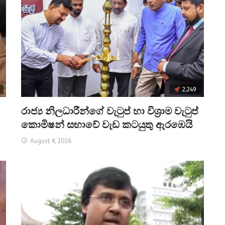
2,249
රාජ්‍ය නිලධාරීන්ගේ වැටුප් හා විශ්‍රාම වැටුප්
කොමිෂන් සභාවේ වැඩ කටයුතු ඇරඹෙයි
August 4, 2026