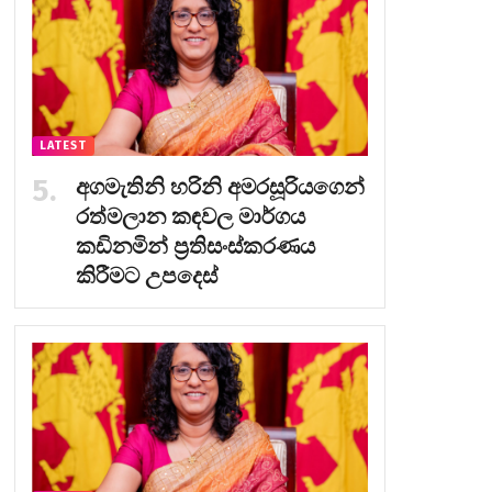
LATEST
අගමැතිනි හරිනි අමරසූරියගෙන්
රත්මලාන කඳවල මාර්ගය
කඩිනමින් ප්‍රතිසංස්කරණය
කිරීමට උපදෙස්