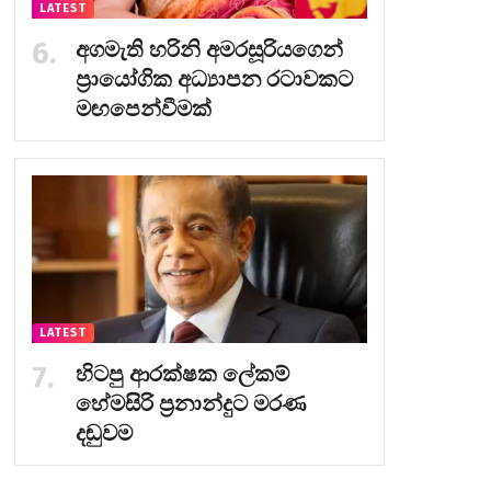
LATEST
අගමැති හරිනි අමරසූරියගෙන්
ප්‍රායෝගික අධ්‍යාපන රටාවකට
මඟපෙන්වීමක්
LATEST
හිටපු ආරක්ෂක ලේකම්
හේමසිරි ප්‍රනාන්දුට මරණ
දඬුවම