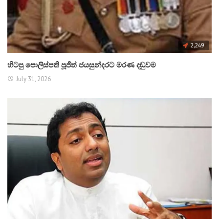
2,249
හිටපු පොලිස්පති පූජිත් ජයසුන්දරට මරණ දඬුවම
July 31, 2026