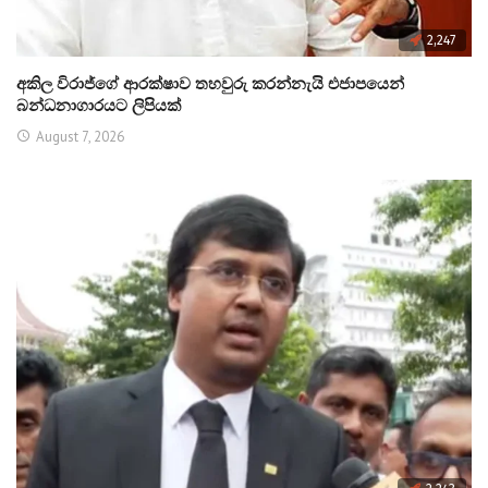
2,247
අකිල විරාජ්ගේ ආරක්ෂාව තහවුරු කරන්නැයි එජාපයෙන්
බන්ධනාගාරයට ලිපියක්
August 7, 2026