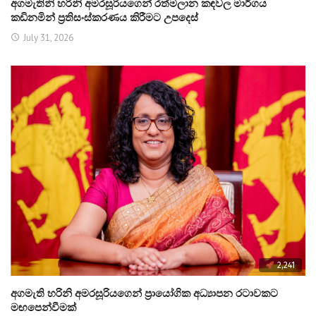
අගමැතිනි හරිනි අමරසූරියගෙන් රත්මලාන කඳවල මාර්ගය
කඩිනමින් ප්‍රතිසංස්කරණය කිරීමට උපදෙස්
July 31, 2026
2,241
අගමැති හරිනි අමරසූරියගෙන් ප්‍රායෝගික අධ්‍යාපන රටාවකට
මඟපෙන්වීමක්