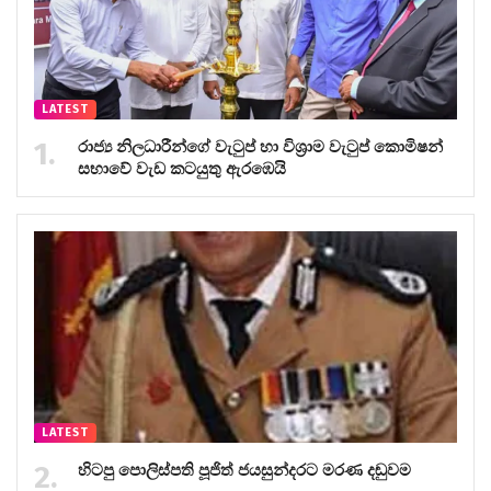
LATEST
රාජ්‍ය නිලධාරීන්ගේ වැටුප් හා විශ්‍රාම වැටුප් කොමිෂන්
සභාවේ වැඩ කටයුතු ඇරඹෙයි
LATEST
හිටපු පොලිස්පති පූජිත් ජයසුන්දරට මරණ දඬුවම