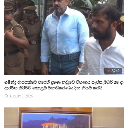
2,240
ශෂීන්ද්‍ර රාජපක්ෂට එරෙහි දූෂණ නඩුවේ විභාගය සැප්තැම්බර් 28 දා
ආරම්භ කිරීමට කොළඹ මහාධිකරණය දින නියම කරයි
August 5, 2026