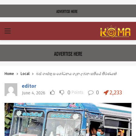
Home
Local
බස් ගාස්තු සංශෝධනය ගැන ලබන සතියේ තීරණයක්
editor
0
0
2,233
Points
June 4, 2026