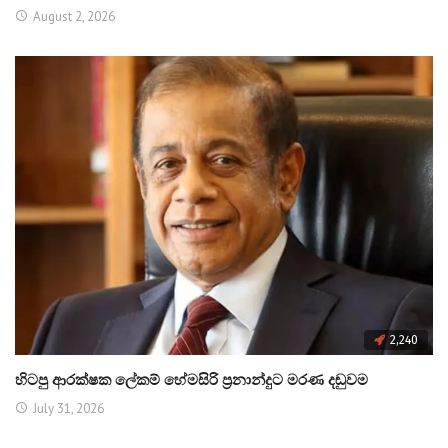
August 2, 2026
2,240
හිටපු ආරක්ෂක ලේකම් හේමසිරි ප්‍රනාන්දුට මරණ දඬුවම
July 31, 2026