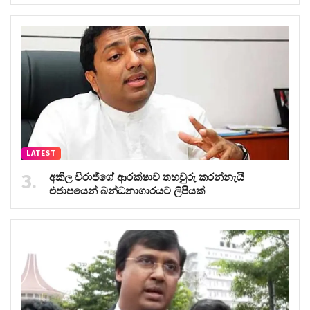
LATEST
අකිල විරාජ්ගේ ආරක්ෂාව තහවුරු කරන්නැයි
එජාපයෙන් බන්ධනාගාරයට ලිපියක්