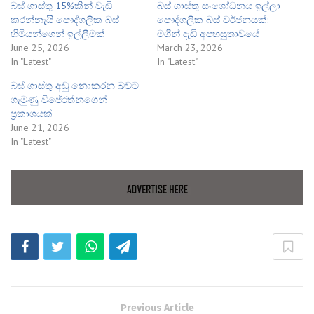
බස් ගාස්තු 15%කින් වැඩි
බස් ගාස්තු සංශෝධනය ඉල්ලා
කරන්නැයි පෞද්ගලික බස්
පෞද්ගලික බස් වර්ජනයක්:
හිමියන්ගෙන් ඉල්ලීමක්
මගීන් දැඩි අපහසුතාවයේ
June 25, 2026
March 23, 2026
In "Latest"
In "Latest"
බස් ගාස්තු අඩු නොකරන බවට
ගැමුණු විජේරත්නගෙන්
ප්‍රකාශයක්
June 21, 2026
In "Latest"
Previous Article