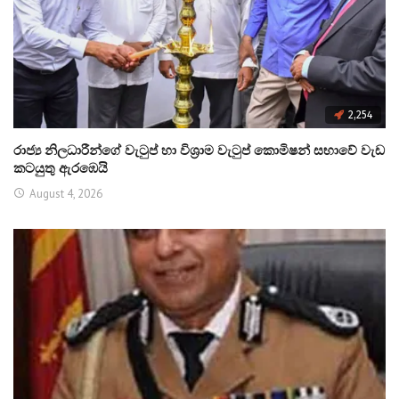
2,254
රාජ්‍ය නිලධාරීන්ගේ වැටුප් හා විශ්‍රාම වැටුප් කොමිෂන් සභාවේ වැඩ
කටයුතු ඇරඹෙයි
August 4, 2026