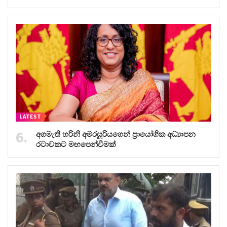
LATEST
අගමැති හරිනි අමරසූරියගෙන් ප්‍රායෝගික අධ්‍යාපන
රටාවකට මඟපෙන්වීමක්