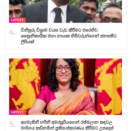
LATEST
විනිසුරු විශ්‍රාම වයස වැඩ කිරීමට එරෙහිව
ත්‍රෛනිකායික මහා නායක හිමිවරුන්ගෙන් ජනපතිට
ලිපියක්
LATEST
අගමැතිනි හරිනි අමරසූරියගෙන් රත්මලාන කඳවල
මාර්ගය කඩිනමින් ප්‍රතිසංස්කරණය කිරීමට උපදෙස්