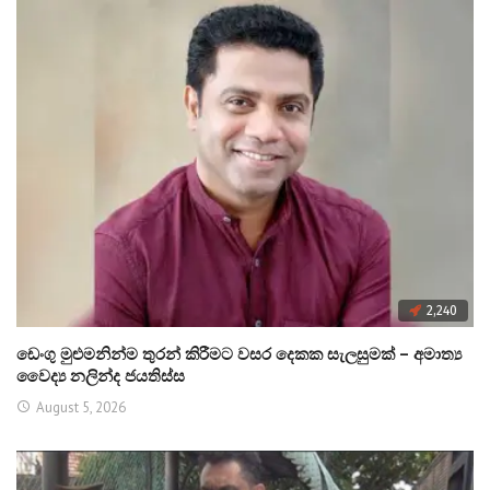
2,240
ඩෙංගු මුළුමනින්ම තුරන් කිරීමට වසර දෙකක සැලසුමක් – අමාත්‍ය
වෛද්‍ය නලින්ද ජයතිස්ස
August 5, 2026