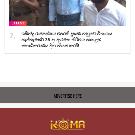
LATEST
ශෂීන්ද්‍ර රාජපක්ෂට එරෙහි දූෂණ නඩුවේ විභාගය
සැප්තැම්බර් 28 දා ආරම්භ කිරීමට කොළඹ
මහාධිකරණය දින නියම කරයි