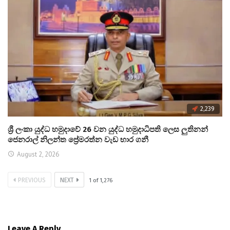
2,239
ශ්‍රී ලංකා යුද්ධ හමුදාවේ 26 වන යුද්ධ හමුදාධිපති ලෙස ලුතිනන්
ජෙනරාල් නිලන්ත ප්‍රේමරත්න වැඩ භාර ගනී
August 2, 2026
PREVIOUS
NEXT
1
of
1,276
Leave A Reply