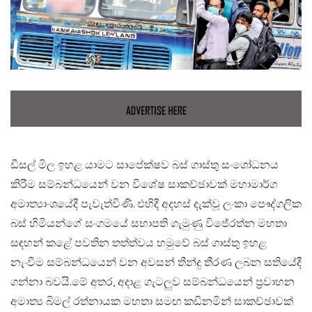
ඩීසල් මිල ඉහළ යාමට සාපේක්ෂව බස් ගාස්තු සංශෝධනය
කිරීම සම්බන්ධයෙන් වන විශේෂ සාකච්ඡාවක් මහාමාර්ග
අමාත්‍යාංශයේදී පැවැත්විණි. එහිදී අදහස් දැක්වූ ලංකා පෞද්ගලික
බස් හිමියන්ගේ සංගමයේ සභාපති ගැමුණු විජේරත්න මහතා
සඳහන් කළේ පවතින තත්ත්වය හමුවේ බස් ගාස්තු ඉහළ
නැංවීම සම්බන්ධයෙන් වන අවසන් තීන්දු තීරණ ලබන සතියේදී
ගන්නා බවයි.​මේ අතර, අදාළ ගැටලුව සම්බන්ධයෙන් ප්‍රවාහන
අමාත්‍ය බිමල් රත්නායක මහතා සමඟ කඩිනමින් සාකච්ඡාවක්