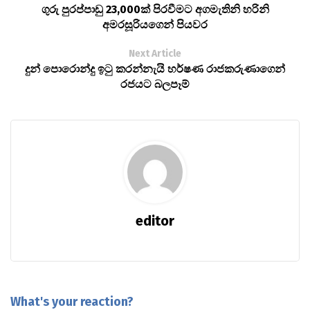
ගුරු පුරප්පාඩු 23,000ක් පිරවීමට අගමැතිනි හරිනි
අමරසූරියගෙන් පියවර
Next Article
දුන් පොරොන්දු ඉටු කරන්නැයි හර්ෂණ රාජකරුණාගෙන්
රජයට බලපෑම්
editor
What's your reaction?