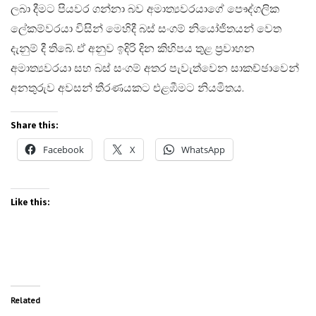
ලබා දීමට පියවර ගන්නා බව අමාත්‍යවරයාගේ පෞද්ගලික
ලේකම්වරයා විසින් මෙහිදී බස් සංගම් නියෝජිතයන් වෙත
දැනුම් දී තිබේ. ඒ අනුව ඉදිරි දින කිහිපය තුළ ප්‍රවාහන
අමාත්‍යවරයා සහ බස් සංගම් අතර පැවැත්වෙන සාකච්ඡාවෙන්
අනතුරුව අවසන් තීරණයකට එළඹීමට නියමිතය.
Share this:
Facebook
X
WhatsApp
Like this:
Related