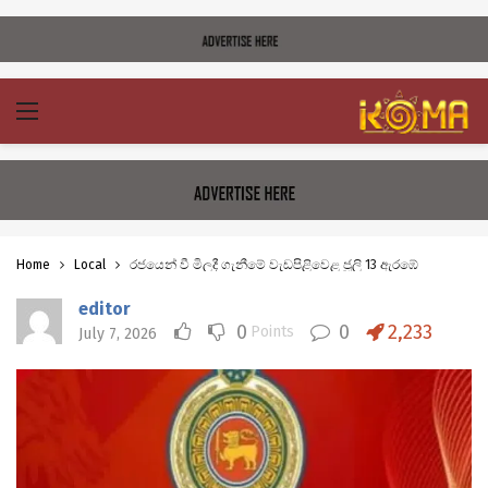
Home
Local
රජයෙන් වී මිලදී ගැනීමේ වැඩපිළිවෙළ ජූලි 13 ඇරඹේ
editor
0
0
2,233
Points
July 7, 2026