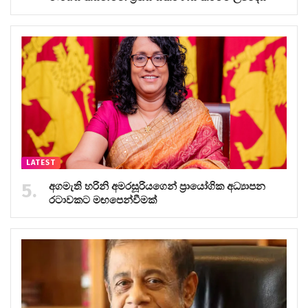
LATEST
අගමැති හරිනි අමරසූරියගෙන් ප්‍රායෝගික අධ්‍යාපන
රටාවකට මඟපෙන්වීමක්