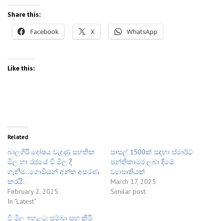
Share this:
Facebook
X
WhatsApp
Like this:
Related
බාලගිරි දෝෂය වැදුණු සහතික
පාසල් 1500ක් සඳහා ස්මාර්ට්
මිල හා රජයේ වී මිල දී
පන්තිකාමර ලබා දීමේ
ගැනීම..ගොවියන් අන්ත අසරණ
ව්‍යාපෘතියක්
කරයි..
March 17, 2025
February 2, 2025
Similar post
In "Latest"
​වී මිල ඉහළට: සම්බා සහ කීරි