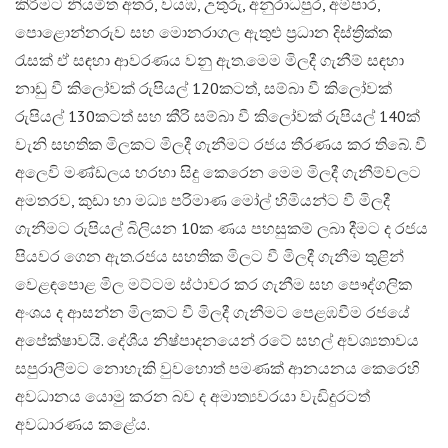
කිරීමට නියමිත අතර, වයඹ, උතුරු, අනුරාධපුර, අම්පාර,
පොළොන්නරුව සහ මොනරාගල ඇතුළු ප්‍රධාන දිස්ත්‍රික්ක
රැසක් ඒ සඳහා ආවරණය වනු ඇත.​මෙම මිලදී ගැනීම් සඳහා
නාඩු වී කිලෝවක් රුපියල් 120කටත්, සම්බා වී කිලෝවක්
රුපියල් 130කටත් සහ කීරි සම්බා වී කිලෝවක් රුපියල් 140ක්
වැනි සහතික මිලකට මිලදී ගැනීමට රජය තීරණය කර තිබේ. වී
අලෙවි මණ්ඩලය හරහා සිදු කෙරෙන මෙම මිලදී ගැනීම්වලට
අමතරව, කුඩා හා මධ්‍ය පරිමාණ මෝල් හිමියන්ට වී මිලදී
ගැනීමට රුපියල් බිලියන 10ක ණය පහසුකම් ලබා දීමට ද රජය
පියවර ගෙන ඇත.​රජය සහතික මිලට වී මිලදී ගැනීම තුළින්
වෙළඳපොළ මිල මට්ටම ස්ථාවර කර ගැනීම සහ පෞද්ගලික
අංශය ද ආසන්න මිලකට වී මිලදී ගැනීමට පෙළඹවීම රජයේ
අපේක්ෂාවයි. දේශීය නිෂ්පාදනයෙන් රටේ සහල් අවශ්‍යතාවය
සපුරාලීමට නොහැකි වුවහොත් පමණක් ආනයනය කෙරෙහි
අවධානය යොමු කරන බව ද අමාත්‍යවරයා වැඩිදුරටත්
අවධාරණය කළේය.