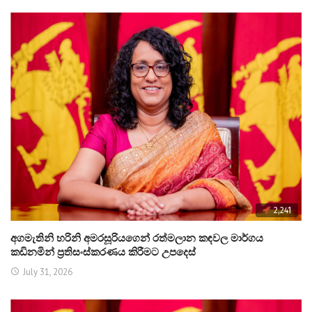
2,241
අගමැතිනි හරිනි අමරසූරියගෙන් රත්මලාන කඳවල මාර්ගය
කඩිනමින් ප්‍රතිසංස්කරණය කිරීමට උපදෙස්
July 31, 2026