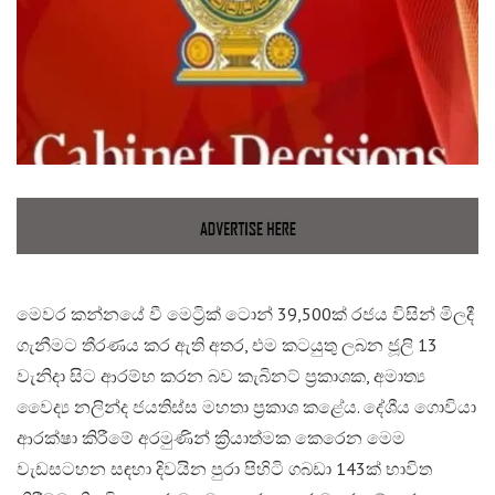
​මෙවර කන්නයේ වී මෙට්‍රික් ටොන් 39,500ක් රජය විසින් මිලදී
ගැනීමට තීරණය කර ඇති අතර, එම කටයුතු ලබන ජූලි 13
වැනිදා සිට ආරම්භ කරන බව කැබිනට් ප්‍රකාශක, අමාත්‍ය
වෛද්‍ය නලින්ද ජයතිස්ස මහතා ප්‍රකාශ කළේය. දේශීය ගොවියා
ආරක්ෂා කිරීමේ අරමුණින් ක්‍රියාත්මක කෙරෙන මෙම
වැඩසටහන සඳහා දිවයින පුරා පිහිටි ගබඩා 143ක් භාවිත