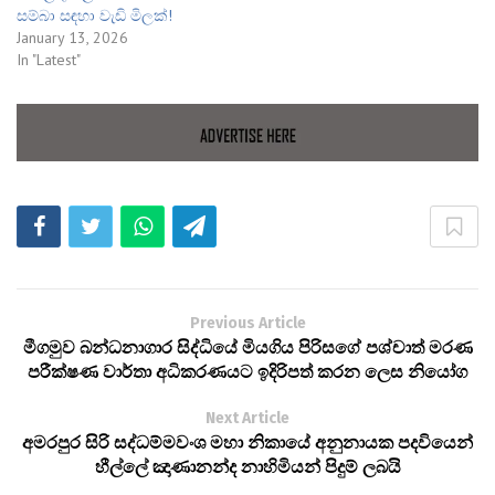
සම්බා සඳහා වැඩි මිලක්!
January 13, 2026
In "Latest"
Previous Article
මීගමුව බන්ධනාගාර සිද්ධියේ මියගිය පිරිසගේ පශ්චාත් මරණ
පරීක්ෂණ වාර්තා අධිකරණයට ඉදිරිපත් කරන ලෙස නියෝග
Next Article
අමරපුර සිරි සද්ධම්මවංශ මහා නිකායේ අනුනායක පදවියෙන්
හීල්ලේ ඤාණානන්ද නාහිමියන් පිදුම් ලබයි