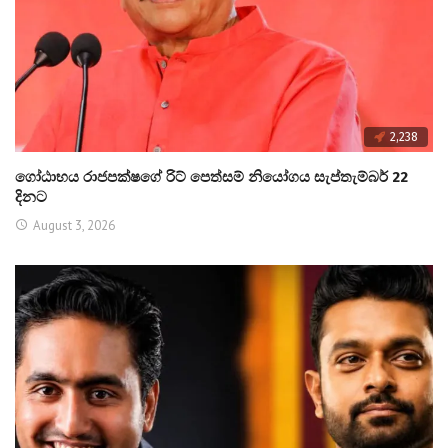
2,238
ගෝඨාභය රාජපක්ෂගේ රිට් පෙත්සම් නියෝගය සැප්තැම්බර් 22
දිනට
August 3, 2026