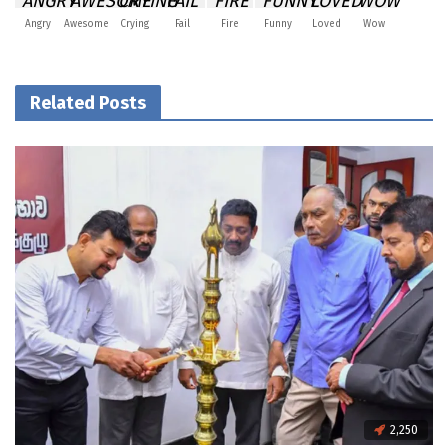
Angry
Awesome
Crying
Fail
Fire
Funny
Loved
Wow
Related Posts
2,250