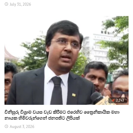
July 31, 2026
2,243
විනිසුරු විශ්‍රාම වයස වැඩ කිරීමට එරෙහිව ත්‍රෛනිකායික මහා
නායක හිමිවරුන්ගෙන් ජනපතිට ලිපියක්
August 3, 2026