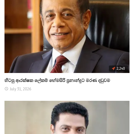
2,240
හිටපු ආරක්ෂක ලේකම් හේමසිරි ප්‍රනාන්දුට මරණ දඬුවම
July 31, 2026