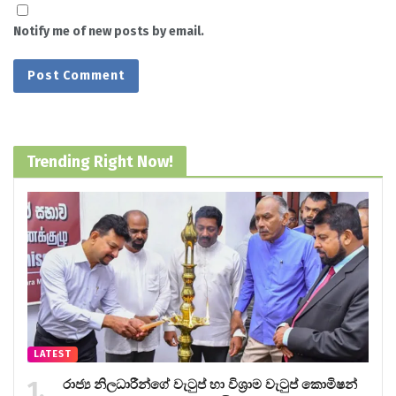
Notify me of new posts by email.
Trending Right Now!
LATEST
රාජ්‍ය නිලධාරීන්ගේ වැටුප් හා විශ්‍රාම වැටුප් කොමිෂන්