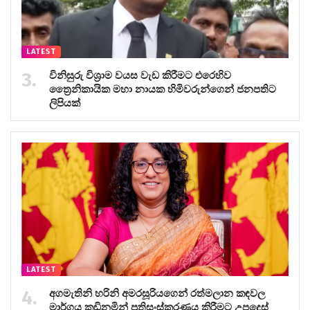
LATEST
විනිසුරු විශ්‍රාම වයස වැඩ කිරීමට එරෙහිව
ත්‍රෛනිකායික මහා නායක හිමිවරුන්ගෙන් ජනපතිට
ලිපියක්
LATEST
අගමැතිනි හරිනි අමරසූරියගෙන් රත්මලාන කඳවල
මාර්ගය කඩිනමින් ප්‍රතිසංස්කරණය කිරීමට උපදෙස්