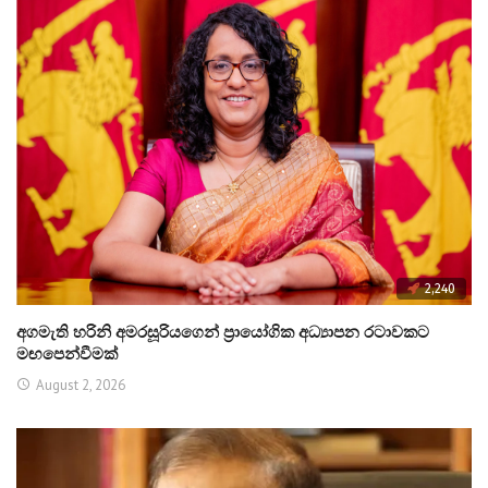
2,240
අගමැති හරිනි අමරසූරියගෙන් ප්‍රායෝගික අධ්‍යාපන රටාවකට
මඟපෙන්වීමක්
August 2, 2026