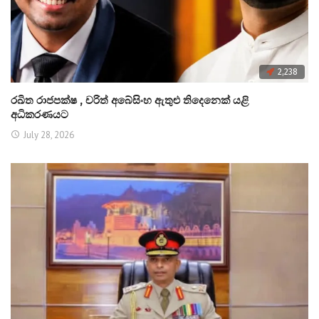
2,238
රඛිත රාජපක්ෂ , චරිත් අබේසිංහ ඇතුළු තිදෙනෙක් යළි
අධිකරණයට
July 28, 2026