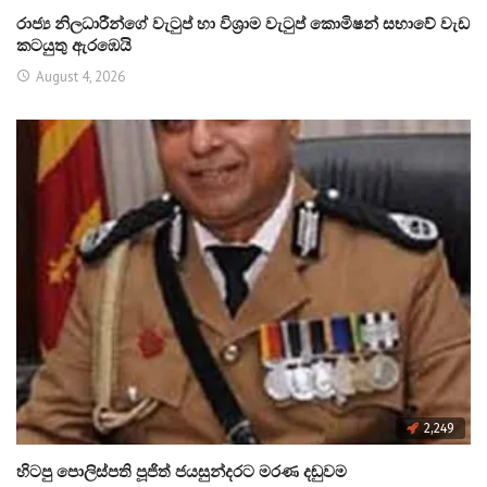
රාජ්‍ය නිලධාරීන්ගේ වැටුප් හා විශ්‍රාම වැටුප් කොමිෂන් සභාවේ වැඩ
කටයුතු ඇරඹෙයි
August 4, 2026
2,249
හිටපු පොලිස්පති පූජිත් ජයසුන්දරට මරණ දඬුවම