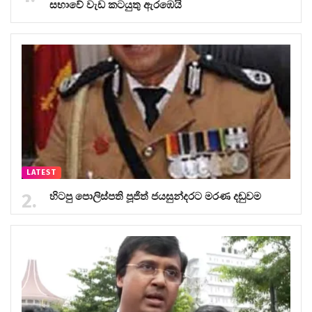
සභාවේ වැඩ කටයුතු ඇරඹෙයි
LATEST
හිටපු පොලිස්පති පූජිත් ජයසුන්දරට මරණ දඬුවම