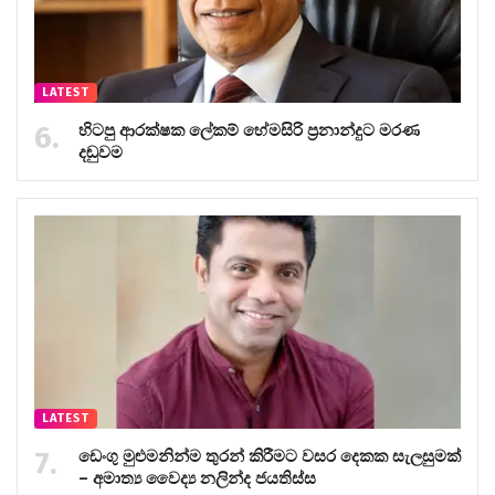
LATEST
හිටපු ආරක්ෂක ලේකම් හේමසිරි ප්‍රනාන්දුට මරණ
දඬුවම
LATEST
ඩෙංගු මුළුමනින්ම තුරන් කිරීමට වසර දෙකක සැලසුමක්
– අමාත්‍ය වෛද්‍ය නලින්ද ජයතිස්ස