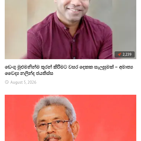
2,239
ඩෙංගු මුළුමනින්ම තුරන් කිරීමට වසර දෙකක සැලසුමක් – අමාත්‍ය
වෛද්‍ය නලින්ද ජයතිස්ස
August 5, 2026