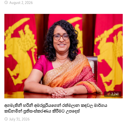
August 2, 2026
2,241
අගමැතිනි හරිනි අමරසූරියගෙන් රත්මලාන කඳවල මාර්ගය
කඩිනමින් ප්‍රතිසංස්කරණය කිරීමට උපදෙස්
July 31, 2026