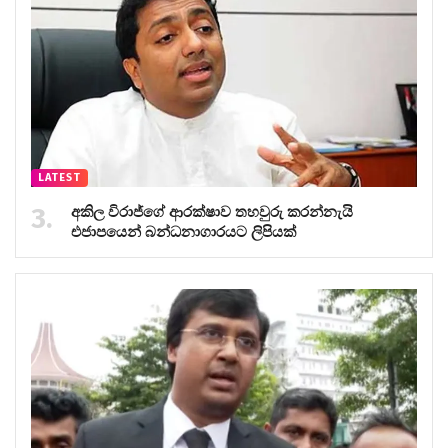
LATEST
අකිල විරාජ්ගේ ආරක්ෂාව තහවුරු කරන්නැයි
එජාපයෙන් බන්ධනාගාරයට ලිපියක්