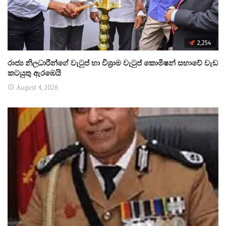
2,254
රාජ්‍ය නිලධාරීන්ගේ වැටුප් හා විශ්‍රාම වැටුප් කොමිෂන් සභාවේ වැඩ
කටයුතු ඇරඹෙයි
August 4, 2026