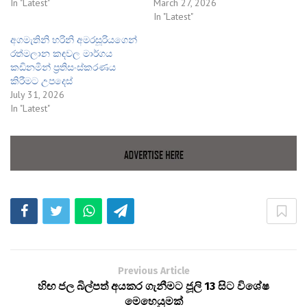
In "Latest"
March 27, 2026
In "Latest"
අගමැතිනි හරිනි අමරසූරියගෙන්
රත්මලාන කඳවල මාර්ගය
කඩිනමින් ප්‍රතිසංස්කරණය
කිරීමට උපදෙස්
July 31, 2026
In "Latest"
Previous Article
හිඟ ජල බිල්පත් අයකර ගැනීමට ජූලි 13 සිට විශේෂ
මෙහෙයුමක්