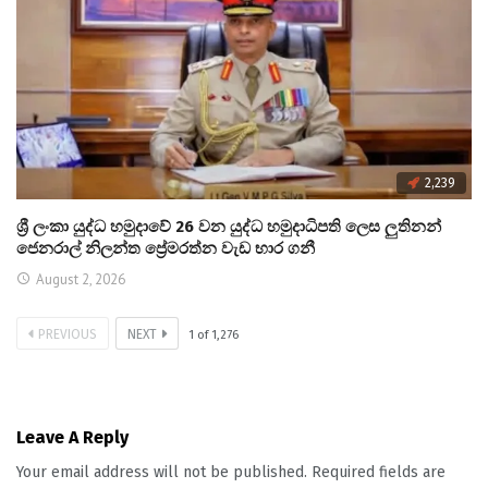
2,239
ශ්‍රී ලංකා යුද්ධ හමුදාවේ 26 වන යුද්ධ හමුදාධිපති ලෙස ලුතිනන්
ජෙනරාල් නිලන්ත ප්‍රේමරත්න වැඩ භාර ගනී
August 2, 2026
PREVIOUS
NEXT
1
of
1,276
Leave A Reply
Your email address will not be published.
Required fields are