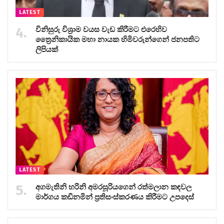
LATEST
විනිසුරු විශ්‍රාම වයස වැඩ කිරීමට එරෙහිව
ත්‍රෛනිකායික මහා නායක හිමිවරුන්ගෙන් ජනපතිට
ලිපියක්
LATEST
අගමැතිනි හරිනි අමරසූරියගෙන් රත්මලාන කඳවල
මාර්ගය කඩිනමින් ප්‍රතිසංස්කරණය කිරීමට උපදෙස්