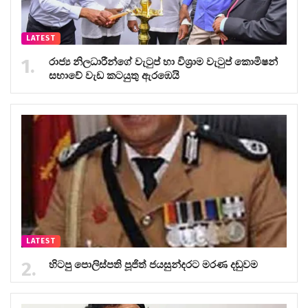
LATEST
රාජ්‍ය නිලධාරීන්ගේ වැටුප් හා විශ්‍රාම වැටුප් කොමිෂන්
සභාවේ වැඩ කටයුතු ඇරඹෙයි
LATEST
හිටපු පොලිස්පති පූජිත් ජයසුන්දරට මරණ දඬුවම