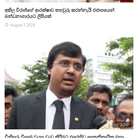
අකිල විරාජ්ගේ ආරක්ෂාව තහවුරු කරන්නැයි එජාපයෙන්
බන්ධනාගාරයට ලිපියක්
August 7, 2026
2,243
විනිසුරු විශ්‍රාම වයස වැඩ කිරීමට එරෙහිව ත්‍රෛනිකායික මහා