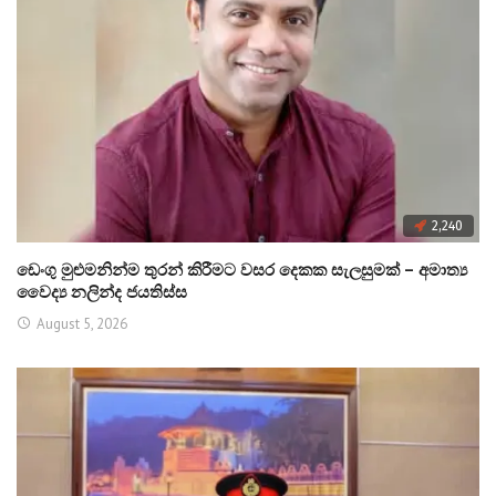
2,240
ඩෙංගු මුළුමනින්ම තුරන් කිරීමට වසර දෙකක සැලසුමක් – අමාත්‍ය
වෛද්‍ය නලින්ද ජයතිස්ස
August 5, 2026