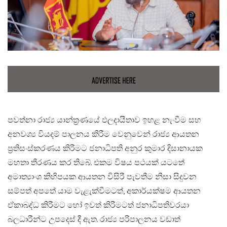
පවත්නා රාජ්‍ය යාන්ත්‍රණයේ ඵලදායීතාව ඉහළ නැංවීම සහ
අනවශ්‍ය වියදම් පාලනය කිරීම වෙනුවෙන් රාජ්‍ය ආයතන
ප්‍රතිසංස්කරණය කිරීමට ජනාධිපති අනුර කුමාර දිසානායක
මහතා තීරණය කර තිබේ. එකම විෂය පථයක් යටතේ
අමාත්‍යාංශ කිහිපයක ආයතන විසිරී පැවතීම නිසා සිදුවන
සම්පත් අපතේ යාම වැළැක්වීමටත්, අකාර්යක්ෂම ආයතන
ඒකාබද්ධ කිරීමට හෝ ඉවත් කිරීමටත් ජනාධිපතිවරයා
බලධාරීන්ට උපදෙස් දී ඇත. රාජ්‍ය පරිපාලනය වඩාත්