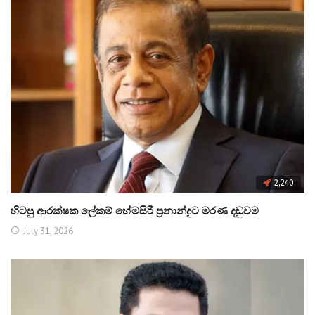
2,240
හිටපු ආරක්ෂක ලේකම් හේමසිරි ප්‍රනාන්දුට මරණ දඬුවම
July 31, 2026