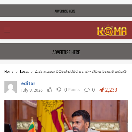
Home
Local
රාජ්‍ය ආයතන විධිමත් කිරීමට සහ ජල-නිවාස ව්‍යාපෘති කඩිනම් ක
editor
0
0
2,233
Points
July 8, 2026