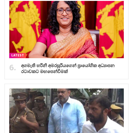
LATEST
අගමැති හරිනි අමරසූරියගෙන් ප්‍රායෝගික අධ්‍යාපන
රටාවකට මඟපෙන්වීමක්