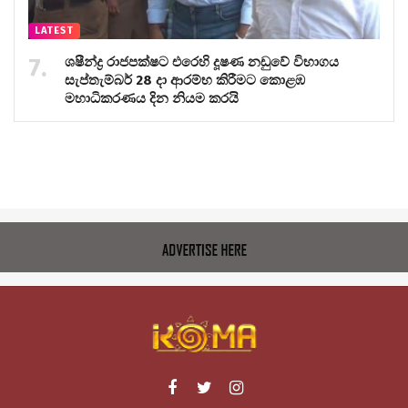
LATEST
ශෂීන්ද්‍ර රාජපක්ෂට එරෙහි දූෂණ නඩුවේ විභාගය
සැප්තැම්බර් 28 දා ආරම්භ කිරීමට කොළඹ
මහාධිකරණය දින නියම කරයි