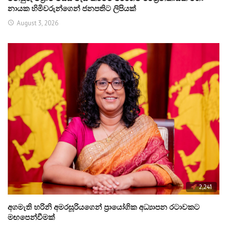
නායක හිමිවරුන්ගෙන් ජනපතිට ලිපියක්
August 3, 2026
2,241
අගමැති හරිනි අමරසූරියගෙන් ප්‍රායෝගික අධ්‍යාපන රටාවකට
මඟපෙන්වීමක්