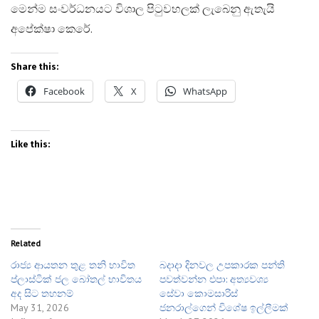
මෙන්ම සංවර්ධනයට විශාල පිටුවහලක් ලැබෙනු ඇතැයි
අපේක්ෂා කෙරේ.
Share this:
Facebook
X
WhatsApp
Like this:
Related
රාජ්‍ය ආයතන තුළ තනි භාවිත
බදාදා දිනවල උපකාරක පන්ති
ප්ලාස්ටික් ජල බෝතල් භාවිතය
පවත්වන්න එපා: අත්‍යවශ්‍ය
අද සිට තහනම්
සේවා කොමසාරිස්
May 31, 2026
ජනරාල්ගෙන් විශේෂ ඉල්ලීමක්