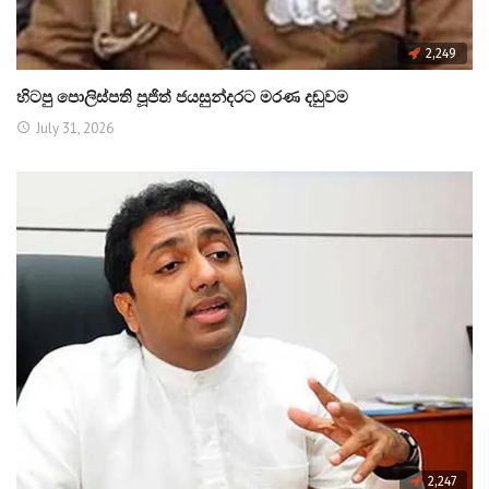
2,249
හිටපු පොලිස්පති පූජිත් ජයසුන්දරට මරණ දඬුවම
July 31, 2026
2,247