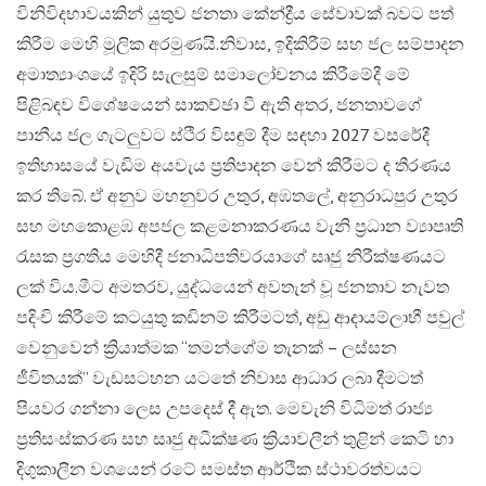
විනිවිදභාවයකින් යුතුව ජනතා කේන්ද්‍රීය සේවාවක් බවට පත්
කිරීම මෙහි මූලික අරමුණයි.​නිවාස, ඉදිකිරීම් සහ ජල සම්පාදන
අමාත්‍යාංශයේ ඉදිරි සැලසුම් සමාලෝචනය කිරීමේදී මේ
පිළිබඳව විශේෂයෙන් සාකච්ඡා වී ඇති අතර, ජනතාවගේ
පානීය ජල ගැටලුවට ස්ථිර විසඳුම් දීම සඳහා 2027 වසරේදී
ඉතිහාසයේ වැඩිම අයවැය ප්‍රතිපාදන වෙන් කිරීමට ද තීරණය
කර තිබේ. ඒ අනුව මහනුවර උතුර, අඹතලේ, අනුරාධපුර උතුර
සහ මහකොළඹ අපජල කළමනාකරණය වැනි ප්‍රධාන ව්‍යාපෘති
රැසක ප්‍රගතිය මෙහිදී ජනාධිපතිවරයාගේ සෘජු නිරීක්ෂණයට
ලක් විය.​මීට අමතරව, යුද්ධයෙන් අවතැන් වූ ජනතාව නැවත
පදිංචි කිරීමේ කටයුතු කඩිනම් කිරීමටත්, අඩු ආදායම්ලාභී පවුල්
වෙනුවෙන් ක්‍රියාත්මක “තමන්ගේම තැනක් – ලස්සන
ජීවිතයක්” වැඩසටහන යටතේ නිවාස ආධාර ලබා දීමටත්
පියවර ගන්නා ලෙස උපදෙස් දී ඇත. මෙවැනි විධිමත් රාජ්‍ය
ප්‍රතිසංස්කරණ සහ සෘජු අධීක්ෂණ ක්‍රියාවලීන් තුළින් කෙටි හා
දිගුකාලීන වශයෙන් රටේ සමස්ත ආර්ථික ස්ථාවරත්වයට