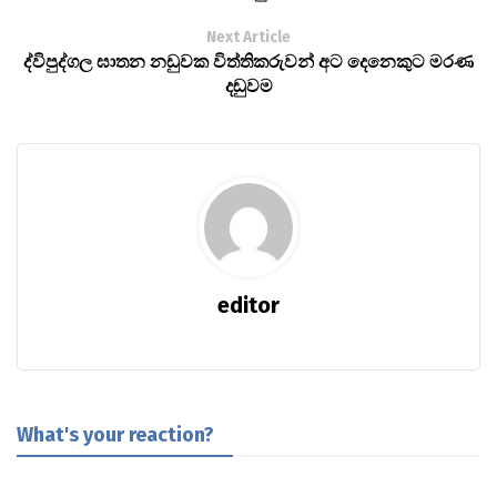
Next Article
ද්විපුද්ගල ඝාතන නඩුවක විත්තිකරුවන් අට දෙනෙකුට මරණ
දඬුවම
editor
What's your reaction?