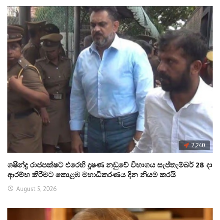
2,240
ශෂීන්ද්‍ර රාජපක්ෂට එරෙහි දූෂණ නඩුවේ විභාගය සැප්තැම්බර් 28 දා
ආරම්භ කිරීමට කොළඹ මහාධිකරණය දින නියම කරයි
August 5, 2026