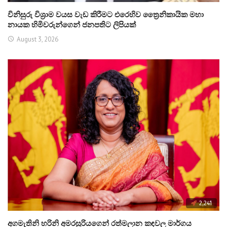
විනිසුරු විශ්‍රාම වයස වැඩ කිරීමට එරෙහිව ත්‍රෛනිකායික මහා
නායක හිමිවරුන්ගෙන් ජනපතිට ලිපියක්
August 3, 2026
2,241
අගමැතිනි හරිනි අමරසූරියගෙන් රත්මලාන කඳවල මාර්ගය