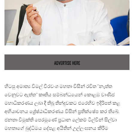
හිටපු අමාත්‍ය විමල් වීරවංශ මහතා විසින් රචිත “නැත්ත
වෙනුවට ඇත්ත” කෘතිය සම්බන්ධයෙන් කොළඹ වාණිජ
මහාධිකරණය ලබා දී තිබූ තීන්දුවකට එරෙහිව ඉදිරිපත් කළ
අභියාචනය ශ්‍රේෂ්ඨාධිකරණය විසින් ප්‍රතික්ෂේප කර තිබේ.
ජනතා විමුක්ති පෙරමුණේ ප්‍රධාන ලේකම් ටිල්වින් සිල්වා
මහතාගේ බුද්ධිමය දේපළ අයිතීන් උල්ලංඝනය කිරීම