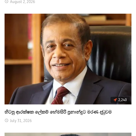
August 2, 2026
2,240
හිටපු ආරක්ෂක ලේකම් හේමසිරි ප්‍රනාන්දුට මරණ දඬුවම
July 31, 2026