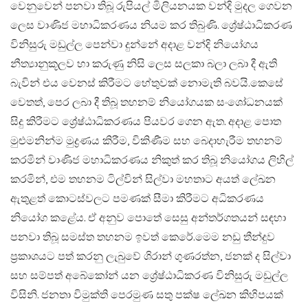
වෙනුවෙන් පනවා තිබූ රුපියල් මිලියනයක වන්දි මුදල ගෙවන
ලෙස වාණිජ මහාධිකරණය නියම කර තිබුණි. ශ්‍රේෂ්ඨාධිකරණ
විනිසුරු මඩුල්ල පෙන්වා දුන්නේ අදාළ වන්දි නියෝගය
නීත්‍යානුකූලව හා කරුණු නිසි ලෙස සලකා බලා ලබා දී ඇති
බැවින් එය වෙනස් කිරීමට හේතුවක් නොමැති බවයි.​කෙසේ
වෙතත්, පෙර ලබා දී තිබූ තහනම් නියෝගයක සංශෝධනයක්
සිදු කිරීමට ශ්‍රේෂ්ඨාධිකරණය පියවර ගෙන ඇත. අදාළ පොත
මුළුමනින්ම මුද්‍රණය කිරීම, විකිණීම සහ බෙදාහැරීම තහනම්
කරමින් වාණිජ මහාධිකරණය නිකුත් කර තිබූ නියෝගය ලිහිල්
කරමින්, එම තහනම ටිල්වින් සිල්වා මහතාට අයත් ලේඛන
ඇතුළත් කොටස්වලට පමණක් සීමා කිරීමට අධිකරණය
නියෝග කළේය. ඒ අනුව පොතේ සෙසු අන්තර්ගතයන් සඳහා
පනවා තිබූ සමස්ත තහනම ඉවත් කෙරේ.​මෙම නඩු තීන්දුව
ප්‍රකාශයට පත් කරනු ලැබුවේ ශිරාන් ගුණරත්න, ජනක් ද සිල්වා
සහ සම්පත් අබේකෝන් යන ශ්‍රේෂ්ඨාධිකරණ විනිසුරු මඩුල්ල
විසිනි. ජනතා විමුක්ති පෙරමුණ සතු පක්ෂ ලේඛන කිහිපයක්