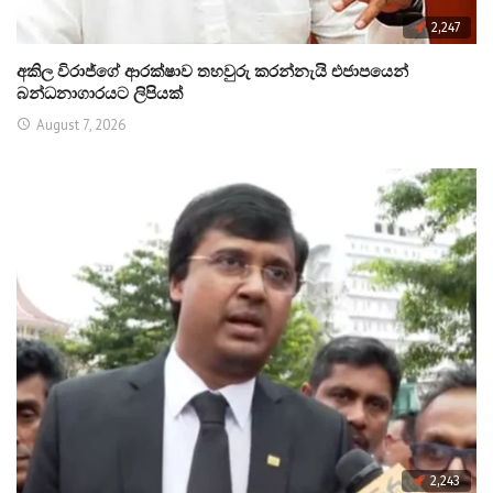
2,247
අකිල විරාජ්ගේ ආරක්ෂාව තහවුරු කරන්නැයි එජාපයෙන්
බන්ධනාගාරයට ලිපියක්
August 7, 2026
2,243