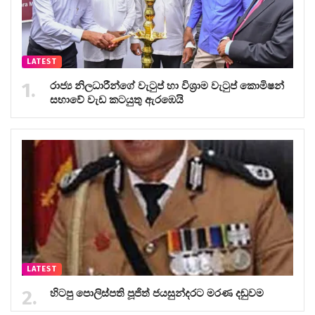
LATEST
රාජ්‍ය නිලධාරීන්ගේ වැටුප් හා විශ්‍රාම වැටුප් කොමිෂන්
සභාවේ වැඩ කටයුතු ඇරඹෙයි
LATEST
හිටපු පොලිස්පති පූජිත් ජයසුන්දරට මරණ දඬුවම