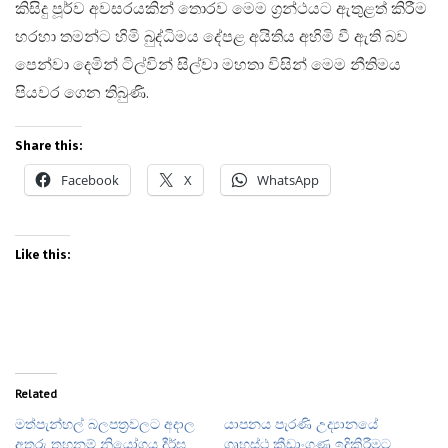
කිසිදු පූර්ව අවසරයකින් තොරව මෙම ග්‍රන්ථයට ඇතුළත් කිරීම
හරහා තමන්ට හිමි බුද්ධිමය දේපළ අයිතිය අහිමි වී ඇති බව
පෙන්වා දෙමින් ටිල්වින් සිල්වා මහතා විසින් මෙම නීතිමය
පියවර ගෙන තිබුණි.
Share this:
Facebook
X
WhatsApp
Like this:
Related
මත්පැන්හල් බලපත්‍රවලට අදාල
යාපනය පැරණි උද්‍යානයේ
අතුරු තහනම් නියෝගය දීර්ඝ
ගෘහස්ථ ක්‍රීඩාංගණ ඉදිකිරීමට