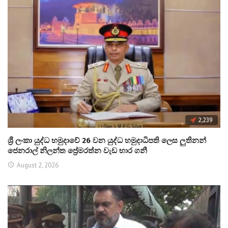
2,239
ශ්‍රී ලංකා යුද්ධ හමුදාවේ 26 වන යුද්ධ හමුදාධිපති ලෙස ලුතිනන්
ජෙනරාල් නිලන්ත ප්‍රේමරත්න වැඩ භාර ගනී
August 2, 2026