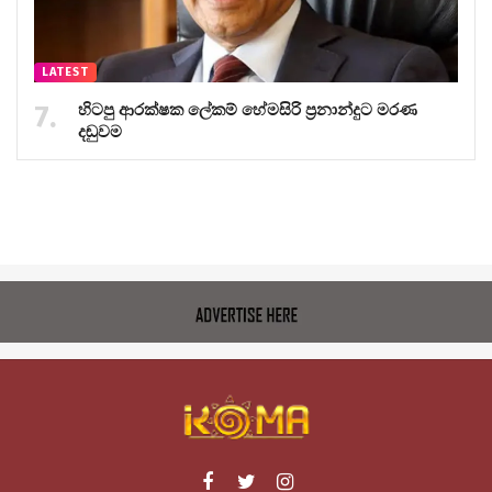
LATEST
හිටපු ආරක්ෂක ලේකම් හේමසිරි ප්‍රනාන්දුට මරණ
දඬුවම