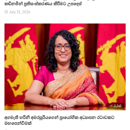
කඩිනමින් ප්‍රතිසංස්කරණය කිරීමට උපදෙස්
July 31, 2026
2,241
අගමැති හරිනි අමරසූරියගෙන් ප්‍රායෝගික අධ්‍යාපන රටාවකට
මඟපෙන්වීමක්