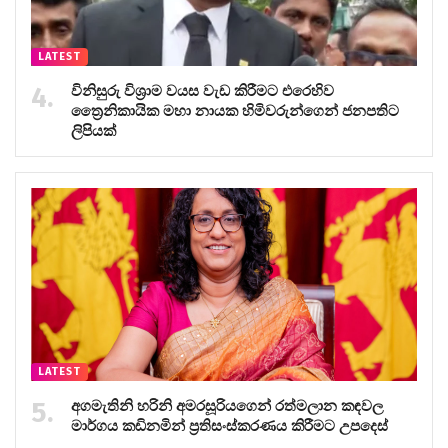
LATEST
විනිසුරු විශ්‍රාම වයස වැඩ කිරීමට එරෙහිව
ත්‍රෛනිකායික මහා නායක හිමිවරුන්ගෙන් ජනපතිට
ලිපියක්
LATEST
අගමැතිනි හරිනි අමරසූරියගෙන් රත්මලාන කඳවල
මාර්ගය කඩිනමින් ප්‍රතිසංස්කරණය කිරීමට උපදෙස්