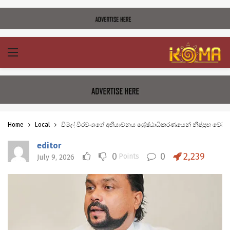
Home
Local
විමල් වීරවංශගේ අභියාචනය ශ්‍රේෂ්ඨාධිකරණයෙන් නිෂ්ප්‍රභ වෙයි
editor
0
0
2,239
Points
July 9, 2026