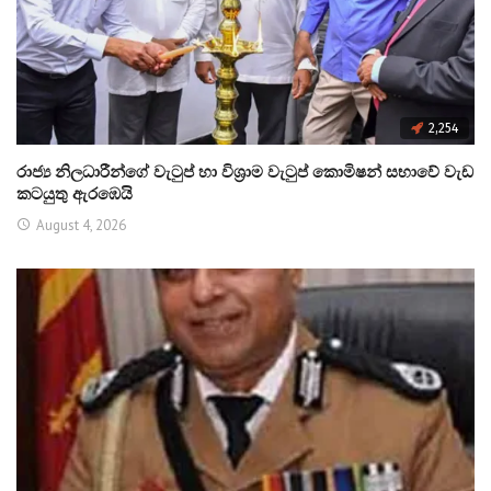
2,254
රාජ්‍ය නිලධාරීන්ගේ වැටුප් හා විශ්‍රාම වැටුප් කොමිෂන් සභාවේ වැඩ
කටයුතු ඇරඹෙයි
August 4, 2026