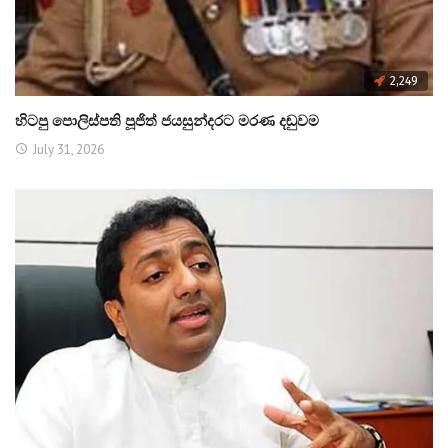
2,249
හිටපු පොලිස්පති පූජිත් ජයසුන්දරට මරණ දඬුවම
July 31, 2026