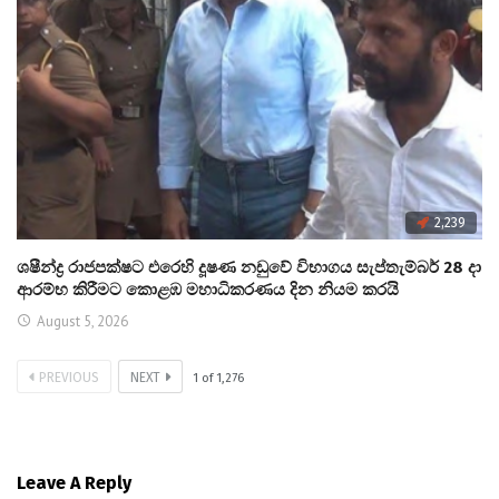
2,239
ශෂීන්ද්‍ර රාජපක්ෂට එරෙහි දූෂණ නඩුවේ විභාගය සැප්තැම්බර් 28 දා
ආරම්භ කිරීමට කොළඹ මහාධිකරණය දින නියම කරයි
August 5, 2026
PREVIOUS
NEXT
1
of
1,276
Leave A Reply