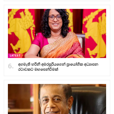
LATEST
අගමැති හරිනි අමරසූරියගෙන් ප්‍රායෝගික අධ්‍යාපන
රටාවකට මඟපෙන්වීමක්