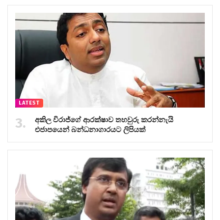
LATEST
අකිල විරාජ්ගේ ආරක්ෂාව තහවුරු කරන්නැයි
එජාපයෙන් බන්ධනාගාරයට ලිපියක්