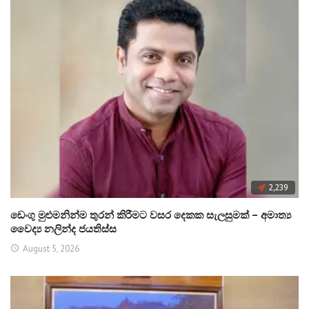
2,239
ඩෙංගු මුළුමනින්ම තුරන් කිරීමට වසර දෙකක සැලසුමක් – අමාත්‍ය
වෛද්‍ය නලින්ද ජයතිස්ස
August 5, 2026