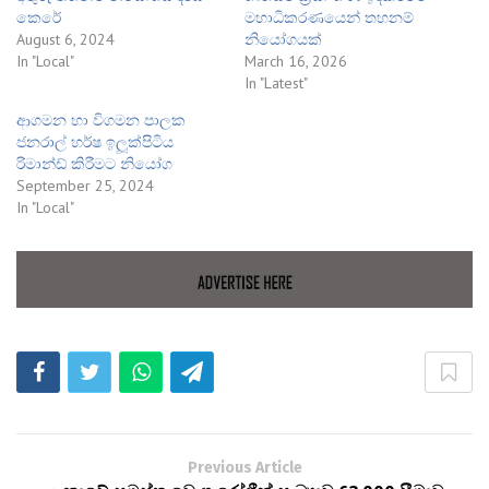
කෙරේ
මහාධිකරණයෙන් තහනම්
August 6, 2024
නියෝගයක්
In "Local"
March 16, 2026
In "Latest"
ආගමන හා විගමන පාලක
ජනරාල් හර්ෂ ඉලූක්පිටිය
රිමාන්ඩ් කිරීමට නියෝග
September 25, 2024
In "Local"
Previous Article