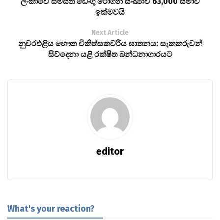
ලංකාවේ සමස්ත ඩෙංගු රෝගීන් සංඛ්‍යාව 63,000 සීමාව
ඉක්මවයි
Next Article
නුවරඑළිය භෞත චිකිත්සකවරිය ඝාතනය: සැකකරුවන්
සිව්දෙනා යළි රක්ෂිත බන්ධනාගාරයට
editor
What's your reaction?