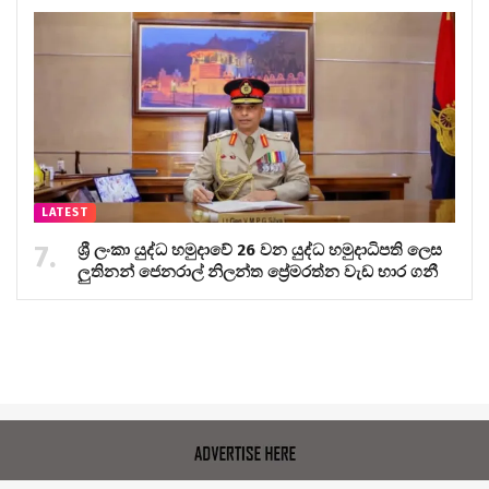
LATEST
ශ්‍රී ලංකා යුද්ධ හමුදාවේ 26 වන යුද්ධ හමුදාධිපති ලෙස
ලුතිනන් ජෙනරාල් නිලන්ත ප්‍රේමරත්න වැඩ භාර ගනී