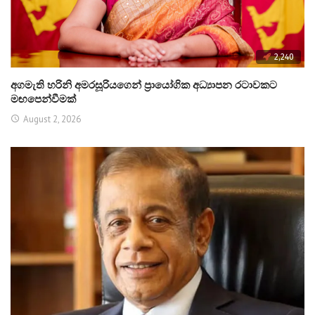
2,240
අගමැති හරිනි අමරසූරියගෙන් ප්‍රායෝගික අධ්‍යාපන රටාවකට
මඟපෙන්වීමක්
August 2, 2026