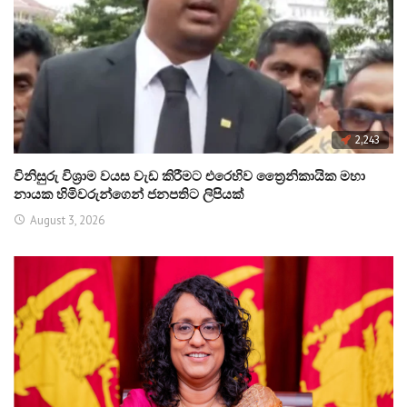
2,243
විනිසුරු විශ්‍රාම වයස වැඩ කිරීමට එරෙහිව ත්‍රෛනිකායික මහා
නායක හිමිවරුන්ගෙන් ජනපතිට ලිපියක්
August 3, 2026