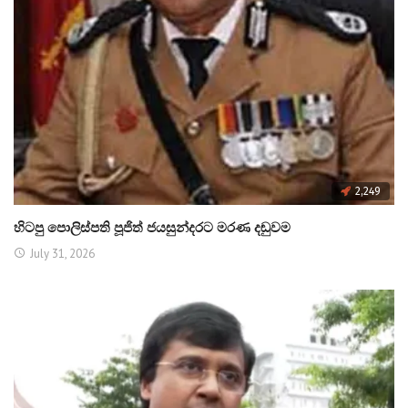
2,249
හිටපු පොලිස්පති පූජිත් ජයසුන්දරට මරණ දඬුවම
July 31, 2026