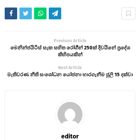
Previous Article
මෙනින්ජයිටීස් සැක සහිත රෝගීන් 250ක් දිවයිනේ ප්‍රදේශ
කිහිපයකින්
Next Article
මැතිවරණ නීති සංශෝධන යෝජනා භාරගැනීම ජූලි 15 දක්වා
editor