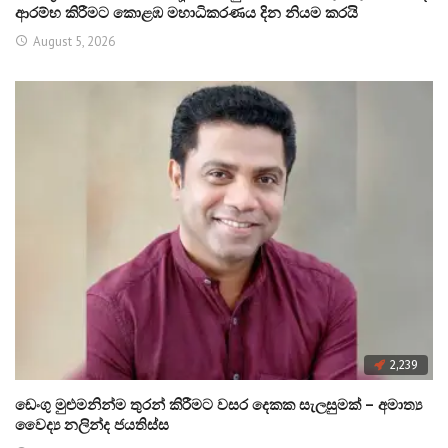
ආරම්භ කිරීමට කොළඹ මහාධිකරණය දින නියම කරයි
August 5, 2026
2,239
ඩෙංගු මුළුමනින්ම තුරන් කිරීමට වසර දෙකක සැලසුමක් – අමාත්‍ය
වෛද්‍ය නලින්ද ජයතිස්ස