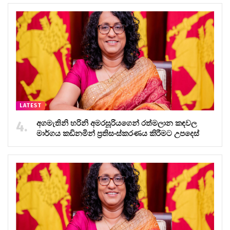
LATEST
අගමැතිනි හරිනි අමරසූරියගෙන් රත්මලාන කඳවල
මාර්ගය කඩිනමින් ප්‍රතිසංස්කරණය කිරීමට උපදෙස්