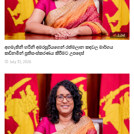
2,241
අගමැතිනි හරිනි අමරසූරියගෙන් රත්මලාන කඳවල මාර්ගය
කඩිනමින් ප්‍රතිසංස්කරණය කිරීමට උපදෙස්
July 31, 2026