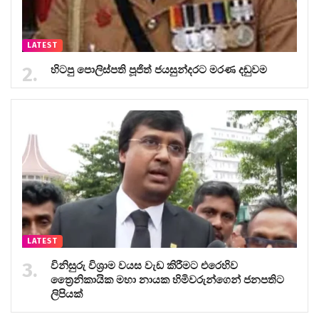
LATEST
හිටපු පොලිස්පති පූජිත් ජයසුන්දරට මරණ දඬුවම
LATEST
විනිසුරු විශ්‍රාම වයස වැඩ කිරීමට එරෙහිව
ත්‍රෛනිකායික මහා නායක හිමිවරුන්ගෙන් ජනපතිට
ලිපියක්