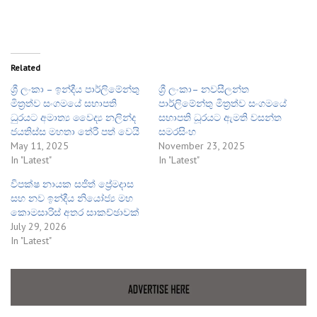
Related
ශ්‍රී ලංකා – ඉන්දීය පාර්ලිමේන්තු
ශ්‍රී ලංකා– නවසීලන්ත
මිත්‍රත්ව සංගමයේ සභාපති
පාර්ලිමේන්තු මිත්‍රත්ව සංගමයේ
ධුරයට අමාත්‍ය වෛද්‍ය නලින්ද
සභාපති ධූරයට ඇමති වසන්ත
ජයතිස්ස මහතා තේරී පත් වෙයි
සමරසිංහ
May 11, 2025
November 23, 2025
In "Latest"
In "Latest"
විපක්ෂ නායක සජිත් ප්‍රේමදාස
සහ නව ඉන්දීය නියෝජ්‍ය මහ
කොමසාරිස් අතර සාකච්ඡාවක්
July 29, 2026
In "Latest"