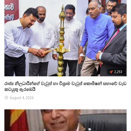
2,253
රාජ්‍ය නිලධාරීන්ගේ වැටුප් හා විශ්‍රාම වැටුප් කොමිෂන් සභාවේ වැඩ
කටයුතු ඇරඹෙයි
August 4, 2026