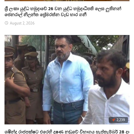
ශ්‍රී ලංකා යුද්ධ හමුදාවේ 26 වන යුද්ධ හමුදාධිපති ලෙස ලුතිනන්
ජෙනරාල් නිලන්ත ප්‍රේමරත්න වැඩ භාර ගනී
August 2, 2026
2,239
ශෂීන්ද්‍ර රාජපක්ෂට එරෙහි දූෂණ නඩුවේ විභාගය සැප්තැම්බර් 28 දා