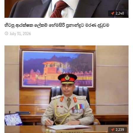
2,240
හිටපු ආරක්ෂක ලේකම් හේමසිරි ප්‍රනාන්දුට මරණ දඬුවම
July 31, 2026
2,239