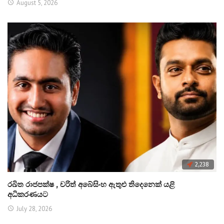
August 5, 2026
2,238
රඛිත රාජපක්ෂ , චරිත් අබේසිංහ ඇතුළු තිදෙනෙක් යළි
අධිකරණයට
July 28, 2026