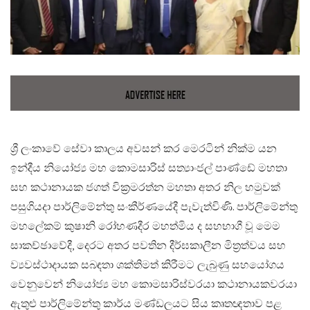
​ශ්‍රී ලංකාවේ සේවා කාලය අවසන් කර මෙරටින් නික්ම යන
ඉන්දීය නියෝජ්‍ය මහ කොමසාරිස් සත්‍යාංජල් පාණ්ඩේ මහතා
සහ කථානායක ජගත් වික්‍රමරත්න මහතා අතර නිල හමුවක්
පසුගියදා පාර්ලිමේන්තු සංකීර්ණයේදී පැවැත්විණි. පාර්ලිමේන්තු
මහලේකම් කුෂානි රෝහණදීර මහත්මිය ද සහභාගී වූ මෙම
සාකච්ඡාවේදී, දෙරට අතර පවතින දීර්ඝකාලීන මිත්‍රත්වය සහ
ව්‍යවස්ථාදායක සබඳතා ශක්තිමත් කිරීමට ලැබුණු සහයෝගය
වෙනුවෙන් නියෝජ්‍ය මහ කොමසාරිස්වරයා කථානායකවරයා
ඇතුළු පාර්ලිමේන්තු කාර්ය මණ්ඩලයට සිය කෘතඥතාව පළ