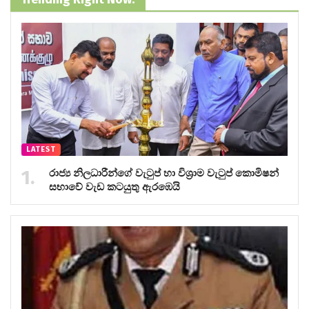
LATEST
රාජ්‍ය නිලධාරීන්ගේ වැටුප් හා විශ්‍රාම වැටුප් කොමිෂන්
සභාවේ වැඩ කටයුතු ඇරඹෙයි