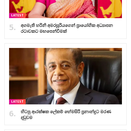
LATEST
අගමැති හරිනි අමරසූරියගෙන් ප්‍රායෝගික අධ්‍යාපන
රටාවකට මඟපෙන්වීමක්
LATEST
හිටපු ආරක්ෂක ලේකම් හේමසිරි ප්‍රනාන්දුට මරණ
දඬුවම