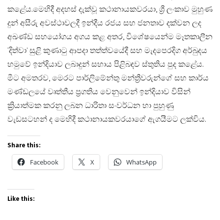
කළේය.​මෙහිදී අදහස් දැක්වූ කථානායකවරයා, ශ්‍රී ලංකාව මුහුණ
දුන් අසීරු අවස්ථාවලදී ඉන්දීය රජය සහ ජනතාව දක්වන ලද
අඛණ්ඩ සහයෝගය අගය කළ අතර, විශේෂයෙන්ම මෑතකාලීන
‘දිත්වා’ සුළි කුණාටු ආපදා තත්ත්වයේදී සහ මැදපෙරදිග අර්බුදය
හමුවේ ඉන්දියාව ලබාදුන් සහාය පිළිබඳව ස්තුතිය පුද කළේය.
මීට අමතරව, මෙරට පාර්ලිමේන්තු මන්ත්‍රීවරුන්ගේ සහ කාර්ය
මණ්ඩලයේ වෘත්තීය ප්‍රගතිය වෙනුවෙන් ඉන්දියාව විසින්
ක්‍රියාත්මක කරනු ලබන ධාරිතා සංවර්ධන හා පුහුණු
වැඩසටහන් ද මෙහිදී කථානායකවරයාගේ ඇගයීමට ලක්විය.
Share this:
Facebook
X
WhatsApp
Like this: