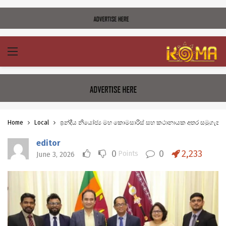
Home
Local
ඉන්දීය නියෝජ්‍ය මහ කොමසාරිස් සහ කථානායක අතර සමුගැනීම
editor
0
0
2,233
Points
June 3, 2026