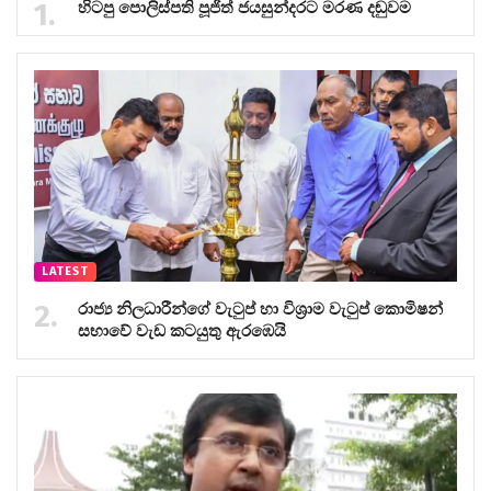
හිටපු පොලිස්පති පූජිත් ජයසුන්දරට මරණ දඬුවම
LATEST
රාජ්‍ය නිලධාරීන්ගේ වැටුප් හා විශ්‍රාම වැටුප් කොමිෂන්
සභාවේ වැඩ කටයුතු ඇරඹෙයි