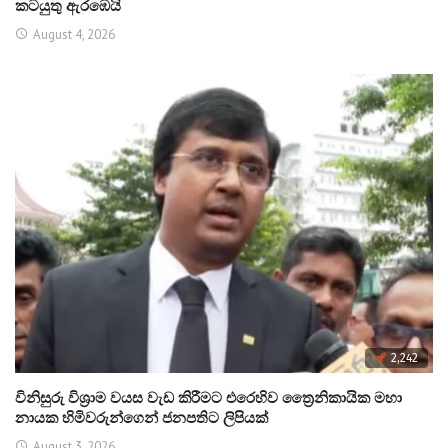
කටයුතු ඇරඹෙයි
August 4, 2026
2,242
විනිසුරු විශ්‍රාම වයස වැඩ කිරීමට එරෙහිව ත්‍රෛනිකායික මහා
නායක හිමිවරුන්ගෙන් ජනපතිට ලිපියක්
August 3, 2026