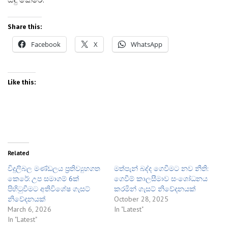
Share this:
Facebook
X
WhatsApp
Like this:
Related
විදුලිබල මණ්ඩලය ප්‍රතිව්‍යුහගත
මත්පැන් බද්ද ගෙවීමට නව නීති:
කෙරේ: උප සමාගම් 6ක්
ගෙවීම් කාලසීමාව සංශෝධනය
පිහිටුවීමට අතිවිශේෂ ගැසට්
කරමින් ගැසට් නිවේදනයක්
නිවේදනයක්
October 28, 2025
March 6, 2026
In "Latest"
In "Latest"