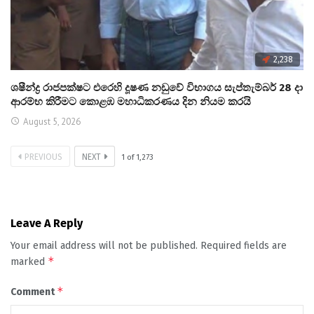
2,238
ශෂීන්ද්‍ර රාජපක්ෂට එරෙහි දූෂණ නඩුවේ විභාගය සැප්තැම්බර් 28 දා
ආරම්භ කිරීමට කොළඹ මහාධිකරණය දින නියම කරයි
August 5, 2026
PREVIOUS
NEXT
1
of
1,273
Leave A Reply
Your email address will not be published.
Required fields are
*
marked
*
Comment