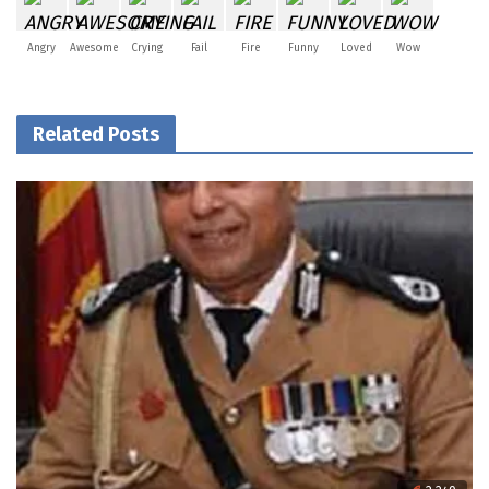
Angry
Awesome
Crying
Fail
Fire
Funny
Loved
Wow
Related Posts