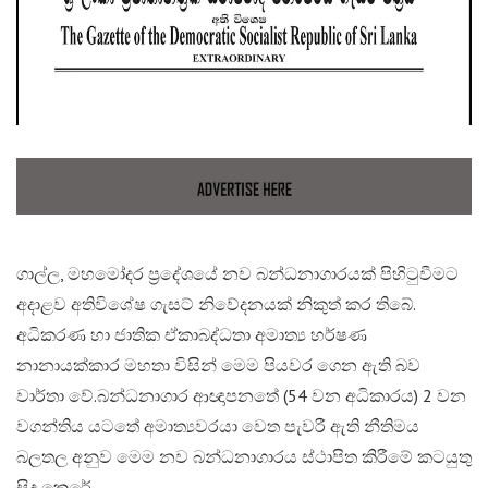
ගාල්ල, මහමෝදර ප්‍රදේශයේ නව බන්ධනාගාරයක් පිහිටුවීමට
අදාළව අතිවිශේෂ ගැසට් නිවේදනයක් නිකුත් කර තිබේ.
අධිකරණ හා ජාතික ඒකාබද්ධතා අමාත්‍ය හර්ෂණ
නානායක්කාර මහතා විසින් මෙම පියවර ගෙන ඇති බව
වාර්තා වේ.​බන්ධනාගාර ආඥාපනතේ (54 වන අධිකාරය) 2 වන
වගන්තිය යටතේ අමාත්‍යවරයා වෙත පැවරී ඇති නීතිමය
බලතල අනුව මෙම නව බන්ධනාගාරය ස්ථාපිත කිරීමේ කටයුතු
සිදු කෙරේ.