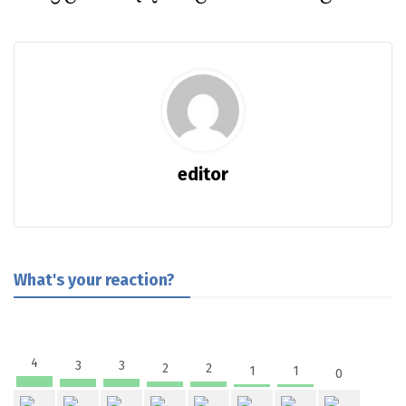
editor
What's your reaction?
4
3
3
2
2
1
1
0