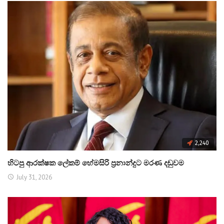
2,240
හිටපු ආරක්ෂක ලේකම් හේමසිරි ප්‍රනාන්දුට මරණ දඬුවම
July 31, 2026