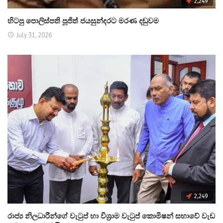
2,249
හිටපු පොලිස්පති පූජිත් ජයසුන්දරට මරණ දඬුවම
July 31, 2026
2,249
රාජ්‍ය නිලධාරීන්ගේ වැටුප් හා විශ්‍රාම වැටුප් කොමිෂන් සභාවේ වැඩ