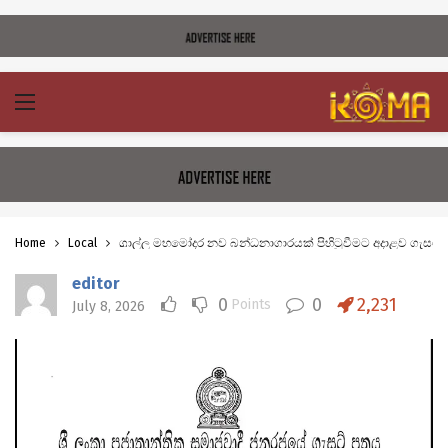
Home
Local
ගාල්ල මහමෝදර නව බන්ධනාගාරයක් පිහිටුවීමට අදාළව ගැසට්
editor
0
0
2,231
Points
July 8, 2026