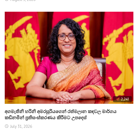
2,241
අගමැතිනි හරිනි අමරසූරියගෙන් රත්මලාන කඳවල මාර්ගය
කඩිනමින් ප්‍රතිසංස්කරණය කිරීමට උපදෙස්
July 31, 2026