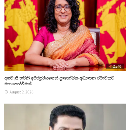
2,240
අගමැති හරිනි අමරසූරියගෙන් ප්‍රායෝගික අධ්‍යාපන රටාවකට
මඟපෙන්වීමක්
August 2, 2026