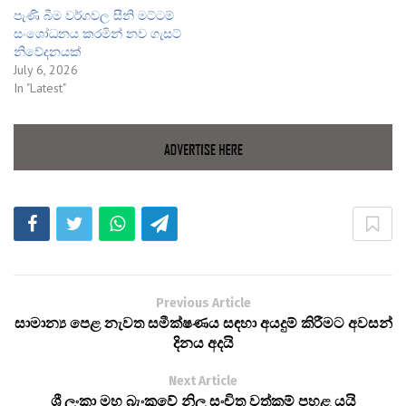
පැණි බීම වර්ගවල සීනි මට්ටම්
සංශෝධනය කරමින් නව ගැසට්
නිවේදනයක්
July 6, 2026
In "Latest"
Previous Article
සාමාන්‍ය පෙළ නැවත සමීක්ෂණය සඳහා අයදුම් කිරීමට අවසන්
දිනය අදයි
Next Article
ශ්‍රී ලංකා මහ බැංකුවේ නිල සංචිත වත්කම් පහළ යයි