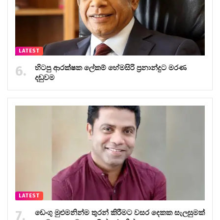
LATEST
හිටපු ආරක්ෂක ලේකම් හේමසිරි ප්‍රනාන්දුට මරණ
දඬුවම
LATEST
ඩෙංගු මුළුමනින්ම තුරන් කිරීමට වසර දෙකක සැලසුමක්