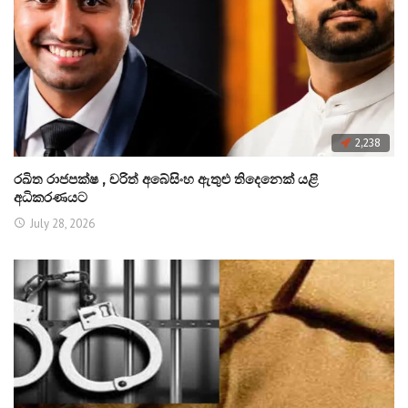
2,238
රඛිත රාජපක්ෂ , චරිත් අබේසිංහ ඇතුළු තිදෙනෙක් යළි
අධිකරණයට
July 28, 2026