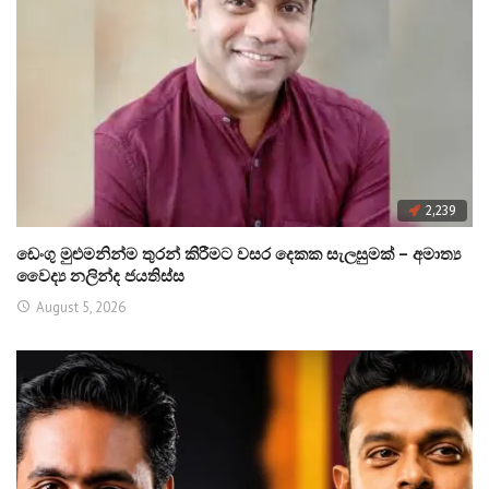
2,239
ඩෙංගු මුළුමනින්ම තුරන් කිරීමට වසර දෙකක සැලසුමක් – අමාත්‍ය
වෛද්‍ය නලින්ද ජයතිස්ස
August 5, 2026