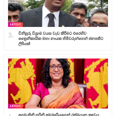
LATEST
විනිසුරු විශ්‍රාම වයස වැඩ කිරීමට එරෙහිව
ත්‍රෛනිකායික මහා නායක හිමිවරුන්ගෙන් ජනපතිට
ලිපියක්
LATEST
අගමැතිනි හරිනි අමරසූරියගෙන් රත්මලාන කඳවල