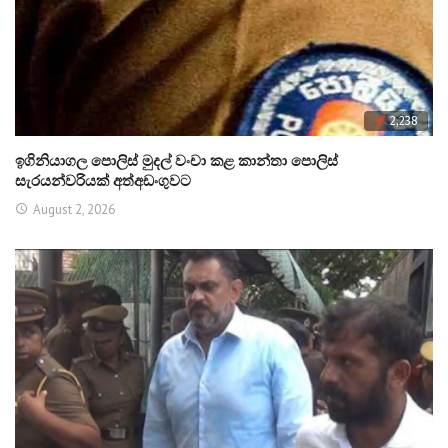
2,238
ඉගිනියාගල පොලිස් මුදල් වංචා කළ කාන්තා පොලිස්
සැරයන්වරියක් අත්අඩංගුවට
August 2, 2026