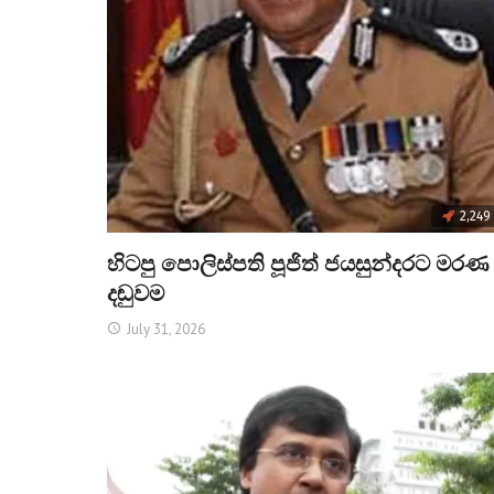
2,249
හිටපු පොලිස්පති පූජිත් ජයසුන්දරට මරණ
දඬුවම
July 31, 2026