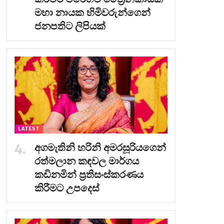
මහා නායක හිමිවරුන්ගෙන්
ජනපතිට ලිපියක්
LATEST
අගමැතිනි හරිනි අමරසූරියගෙන්
රත්මලාන කඳවල මාර්ගය
කඩිනමින් ප්‍රතිසංස්කරණය
කිරීමට උපදෙස්