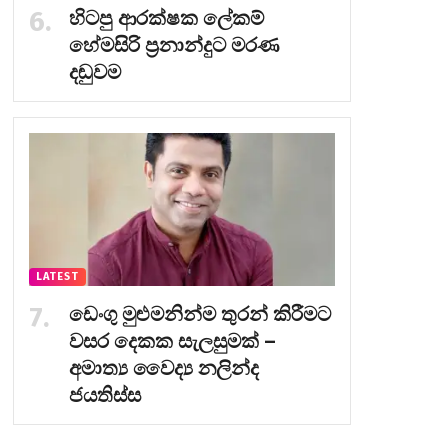
හිටපු ආරක්ෂක ලේකම්
හේමසිරි ප්‍රනාන්දුට මරණ
දඬුවම
LATEST
ඩෙංගු මුළුමනින්ම තුරන් කිරීමට
වසර දෙකක සැලසුමක් –
අමාත්‍ය වෛද්‍ය නලින්ද
ජයතිස්ස