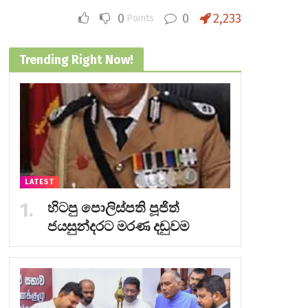
0
0
2,233
Points
Trending Right Now!
LATEST
හිටපු පොලිස්පති පූජිත්
ජයසුන්දරට මරණ දඬුවම