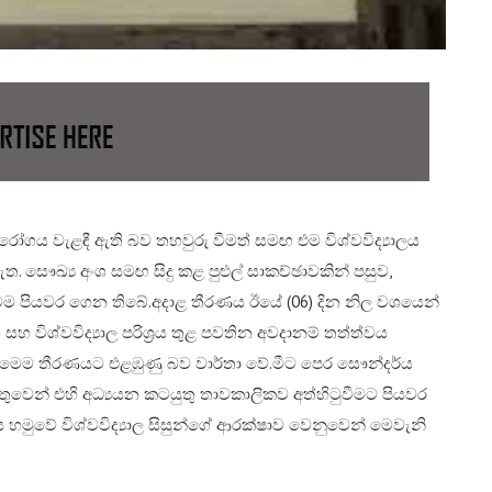
ු රෝගය වැළඳී ඇති බව තහවුරු වීමත් සමඟ එම විශ්වවිද්‍යාලය
සෞඛ්‍ය අංශ සමඟ සිදු කළ පුළුල් සාකච්ඡාවකින් පසුව,
ෙම පියවර ගෙන තිබේ.​අදාළ තීරණය ඊයේ (06) දින නිල වශයෙන්
 සහ විශ්වවිද්‍යාල පරිශ්‍රය තුළ පවතින අවදානම් තත්ත්වය
ත මෙම තීරණයට එළඹුණු බව වාර්තා වේ.​මීට පෙර සෞන්දර්ය
හේතුවෙන් එහි අධ්‍යයන කටයුතු තාවකාලිකව අත්හිටුවීමට පියවර
හමුවේ විශ්වවිද්‍යාල සිසුන්ගේ ආරක්ෂාව වෙනුවෙන් මෙවැනි