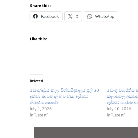
Share this:
Facebook
X
WhatsApp
Like this:
Related
සෞන්දර්ය කලා විශ්වවිද්‍යාලය ජූලි 30
ඩෙංගු ව්‍යාප්ති
දක්වා තාවකාලිකව වසා දැමීමට
කලාපවල අධ්‍ය
තීරණය කෙරේ
දැමීමට යෝජනා
July 1, 2026
July 10, 2026
In "Latest"
In "Latest"