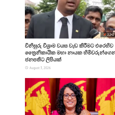
2,242
විනිසුරු විශ්‍රාම වයස වැඩ කිරීමට එරෙහිව
ත්‍රෛනිකායික මහා නායක හිමිවරුන්ගෙන
ජනපතිට ලිපියක්
August 3, 2026