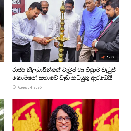
2,249
රාජ්‍ය නිලධාරීන්ගේ වැටුප් හා විශ්‍රාම වැටුප්
කොමිෂන් සභාවේ වැඩ කටයුතු ඇරඹෙයි
August 4, 2026