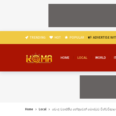
TRENDING
HOT
POPULAR
ADVERTISE WI
HOME
LOCAL
WORLD
I
Home
Local
ඩෙංගු ව්‍යාප්තිය හේතුවෙන් මොරටුව විශ්වවිද්‍