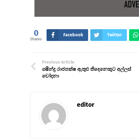
0
Facebook
Twitter
Shares
Previous Article
ශෂීන්ද්‍ර රාජපක්ෂ ඇතුළු තිදෙනෙකුට අල්ලස්
චෝදනා
editor