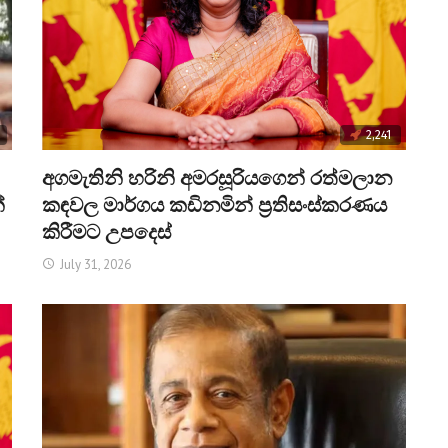
2,241
අගමැතිනි හරිනි අමරසූරියගෙන් රත්මලාන
්
කඳවල මාර්ගය කඩිනමින් ප්‍රතිසංස්කරණය
කිරීමට උපදෙස්
July 31, 2026