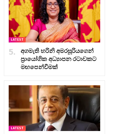
LATEST
අගමැති හරිනි අමරසූරියගෙන්
ප්‍රායෝගික අධ්‍යාපන රටාවකට
මඟපෙන්වීමක්
LATEST