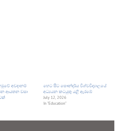
ය හමුවේ අවදානම්
හෙට සිට සෞන්දර්ය විශ්වවිද්‍යාලයේ
ාපන ආයතන වසා
අධ්‍යයන කටයුතු යළි ඇරඹේ
වක්
July 12, 2026
In "Education"