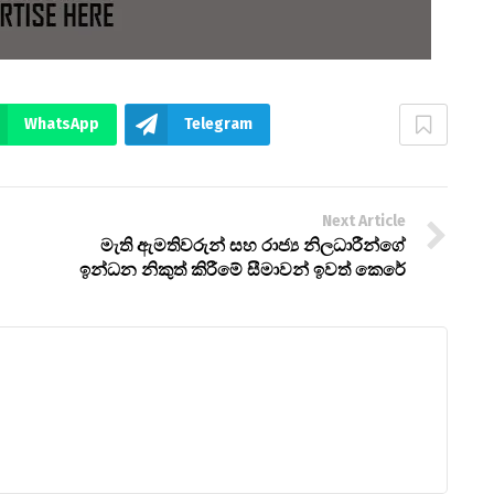
WhatsApp
Telegram
Next Article
මැති ඇමතිවරුන් සහ රාජ්‍ය නිලධාරීන්ගේ
ඉන්ධන නිකුත් කිරීමේ සීමාවන් ඉවත් කෙරේ