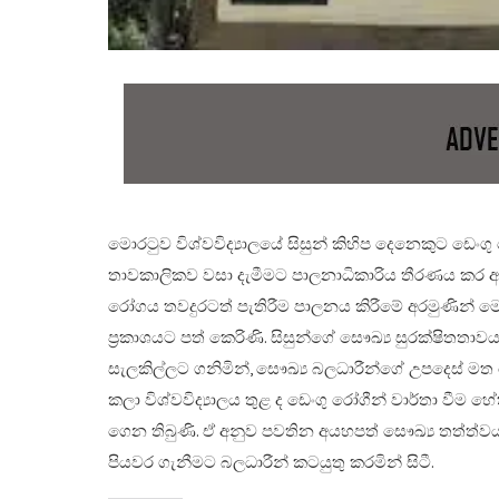
මොරටුව විශ්වවිද්‍යාලයේ සිසුන් කිහිප දෙනෙකුට ඩෙංග
තාවකාලිකව වසා දැමීමට පාලනාධිකාරිය තීරණය කර ඇත. 
රෝගය තවදුරටත් පැතිරීම පාලනය කිරීමේ අරමුණින් ම
ප්‍රකාශයට පත් කෙරිණි. සිසුන්ගේ සෞඛ්‍ය සුරක්ෂිතතාවය
සැලකිල්ලට ගනිමින්, සෞඛ්‍ය බලධාරීන්ගේ උපදෙස් ම
කලා විශ්වවිද්‍යාලය තුළ ද ඩෙංගු රෝගීන් වාර්තා වීම 
ගෙන තිබුණි. ඒ අනුව පවතින අයහපත් සෞඛ්‍ය තත්ත්වය 
පියවර ගැනීමට බලධාරීන් කටයුතු කරමින් සිටී.