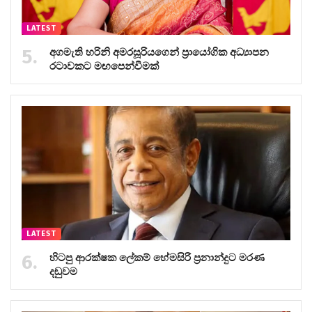
LATEST
අගමැති හරිනි අමරසූරියගෙන් ප්‍රායෝගික අධ්‍යාපන
රටාවකට මඟපෙන්වීමක්
LATEST
හිටපු ආරක්ෂක ලේකම් හේමසිරි ප්‍රනාන්දුට මරණ
දඬුවම