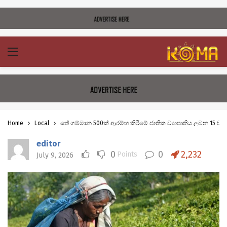
Home
Local
තේ ගම්මාන 500ක් ආරම්භ කිරීමේ ජාතික ව්‍යාපෘතිය ලබන 15 වැ
editor
0
0
2,232
Points
July 9, 2026