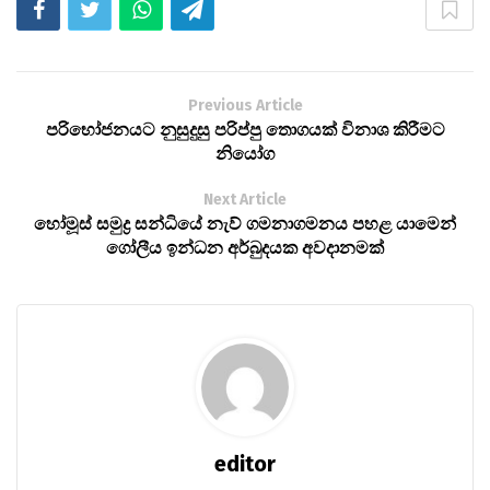
Previous Article
පරිභෝජනයට නුසුදුසු පරිප්පු තොගයක් විනාශ කිරීමට
නියෝග
Next Article
හෝමූස් සමුද්‍ර සන්ධියේ නැව් ගමනාගමනය පහළ යාමෙන්
ගෝලීය ඉන්ධන අර්බුදයක අවදානමක්
editor