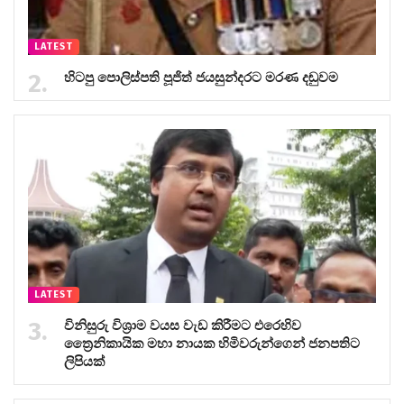
LATEST
හිටපු පොලිස්පති පූජිත් ජයසුන්දරට මරණ දඬුවම
LATEST
විනිසුරු විශ්‍රාම වයස වැඩ කිරීමට එරෙහිව
ත්‍රෛනිකායික මහා නායක හිමිවරුන්ගෙන් ජනපතිට
ලිපියක්