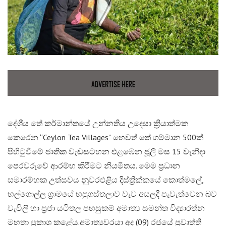
දේශීය තේ කර්මාන්තයේ උන්නතිය උදෙසා ක්‍රියාත්මක
කෙරෙන “Ceylon Tea Villages” හෙවත් තේ ගම්මාන 500ක්
පිහිටුවීමේ ජාතික වැඩසටහන එළඹෙන ජූලි මස 15 වැනිදා
පෙරවරුවේ ආරම්භ කිරීමට නියමිතය. මෙම ප්‍රධාන
සමාරම්භක උත්සවය නුවරඑළිය දිස්ත්‍රික්කයේ කොත්මලේ,
හල්ගොල්ල ග්‍රාමයේ හපුගස්තලාව වැව අසලදී පැවැත්වෙන බව
වැවිලි හා ප්‍රජා යටිතල පහසුකම් අමාත්‍ය සමන්ත විද්‍යාරත්න
මහතා ප්‍රකාශ කළේය.​අමාත්‍යවරයා අද (09) රජයේ ප්‍රවෘත්ති