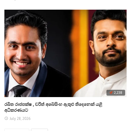
2,238
රඛිත රාජපක්ෂ , චරිත් අබේසිංහ ඇතුළු තිදෙනෙක් යළි
අධිකරණයට
July 28, 2026