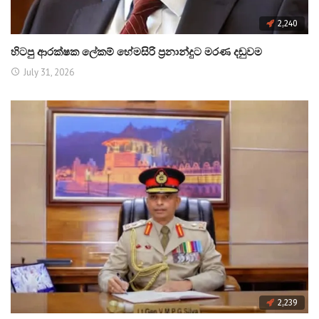
2,240
හිටපු ආරක්ෂක ලේකම් හේමසිරි ප්‍රනාන්දුට මරණ දඬුවම
July 31, 2026
2,239