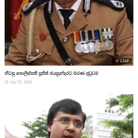
2,249
හිටපු පොලිස්පති පූජිත් ජයසුන්දරට මරණ දඬුවම
July 31, 2026