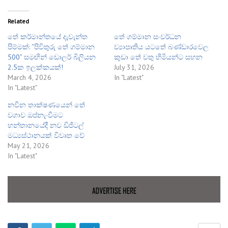
Related
​තේ කර්මාන්තයේ දැවැන්ත
තේ ගම්මාන සංවර්ධන
පිම්මක්: “පිවිතුරු තේ ගම්මාන
ව්‍යාපෘතිය යටතේ බණ්ඩාරවෙල
500” සමඟින් ඩොලර් බිලියන
කුඩා තේ වතු හිමියන්ට සහන
2.5ක ඉලක්කයක්!
July 31, 2026
March 4, 2026
In "Latest"
In "Latest"
නවීන තාක්ෂණයෙන් තේ
වගාව ඔප්නැංවීමට
හන්තානයේදී නව ඩිජිටල්
මධ්‍යස්ථානයක් විවෘත වේ
May 21, 2026
In "Latest"