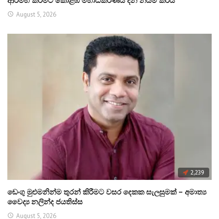
ආරම්භ කිරීමට කොළඹ මහාධිකරණය දින නියම කරයි
August 5, 2026
2,239
ඩෙංගු මුළුමනින්ම තුරන් කිරීමට වසර දෙකක සැලසුමක් – අමාත්‍ය
වෛද්‍ය නලින්ද ජයතිස්ස
August 5, 2026