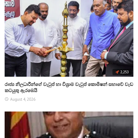
2,253
රාජ්‍ය නිලධාරීන්ගේ වැටුප් හා විශ්‍රාම වැටුප් කොමිෂන් සභාවේ වැඩ
කටයුතු ඇරඹෙයි
August 4, 2026