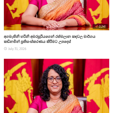
2,241
අගමැතිනි හරිනි අමරසූරියගෙන් රත්මලාන කඳවල මාර්ගය
කඩිනමින් ප්‍රතිසංස්කරණය කිරීමට උපදෙස්
July 31, 2026