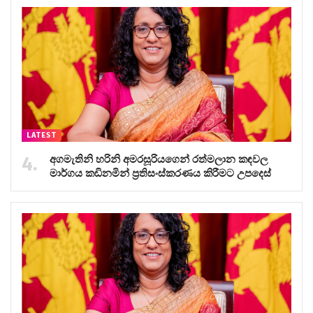
LATEST
අගමැතිනි හරිනි අමරසූරියගෙන් රත්මලාන කඳවල
මාර්ගය කඩිනමින් ප්‍රතිසංස්කරණය කිරීමට උපදෙස්