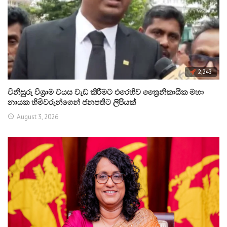
2,243
විනිසුරු විශ්‍රාම වයස වැඩ කිරීමට එරෙහිව ත්‍රෛනිකායික මහා
නායක හිමිවරුන්ගෙන් ජනපතිට ලිපියක්
August 3, 2026