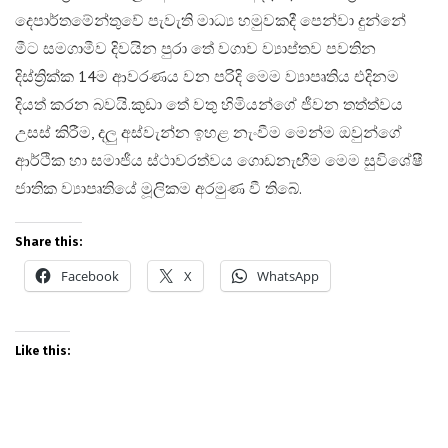
දෙපාර්තමේන්තුවේ පැවැති මාධ්‍ය හමුවකදී පෙන්වා දුන්නේ
මීට සමගාමීව දිවයින පුරා තේ වගාව ව්‍යාප්තව පවතින
දිස්ත්‍රික්ක 14ම ආවරණය වන පරිදි මෙම ව්‍යාපෘතිය එදිනම
දියත් කරන බවයි.​කුඩා තේ වතු හිමියන්ගේ ජීවන තත්ත්වය
උසස් කිරීම, දලු අස්වැන්න ඉහළ නැංවීම මෙන්ම ඔවුන්ගේ
ආර්ථික හා සමාජීය ස්ථාවරත්වය ගොඩනැඟීම මෙම සුවිශේෂී
ජාතික ව්‍යාපෘතියේ මූලිකම අරමුණ වී තිබේ.
Share this:
Facebook
X
WhatsApp
Like this: