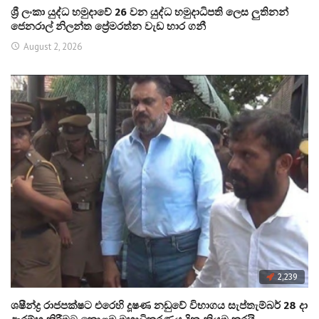
ශ්‍රී ලංකා යුද්ධ හමුදාවේ 26 වන යුද්ධ හමුදාධිපති ලෙස ලුතිනන්
ජෙනරාල් නිලන්ත ප්‍රේමරත්න වැඩ භාර ගනී
August 2, 2026
2,239
ශෂීන්ද්‍ර රාජපක්ෂට එරෙහි දූෂණ නඩුවේ විභාගය සැප්තැම්බර් 28 දා