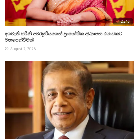
2,240
අගමැති හරිනි අමරසූරියගෙන් ප්‍රායෝගික අධ්‍යාපන රටාවකට
මඟපෙන්වීමක්
August 2, 2026