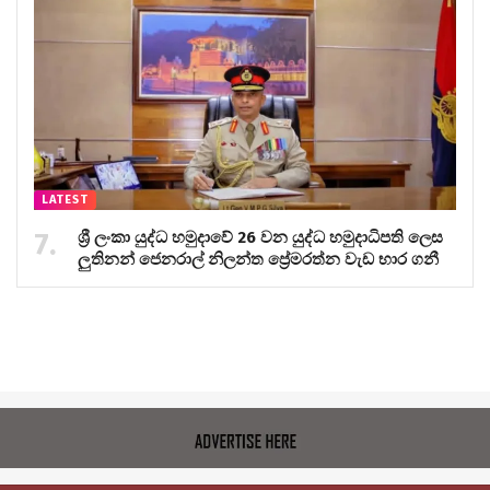
LATEST
ශ්‍රී ලංකා යුද්ධ හමුදාවේ 26 වන යුද්ධ හමුදාධිපති ලෙස
ලුතිනන් ජෙනරාල් නිලන්ත ප්‍රේමරත්න වැඩ භාර ගනී