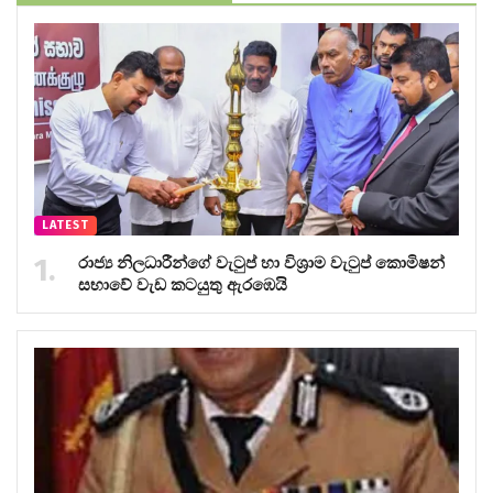
LATEST
රාජ්‍ය නිලධාරීන්ගේ වැටුප් හා විශ්‍රාම වැටුප් කොමිෂන්
සභාවේ වැඩ කටයුතු ඇරඹෙයි