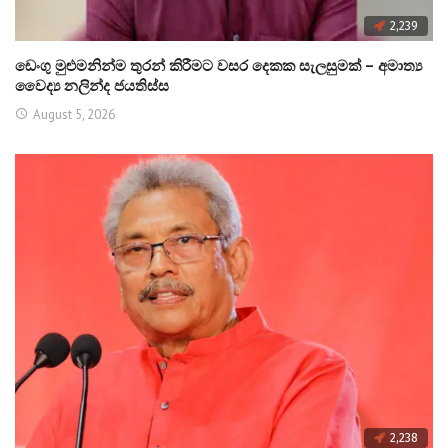
2,239
ඩෙංගු මුළුමනින්ම තුරන් කිරීමට වසර දෙකක සැලසුමක් – අමාත්‍ය
වෛද්‍ය නලින්ද ජයතිස්ස
August 5, 2026
2,238