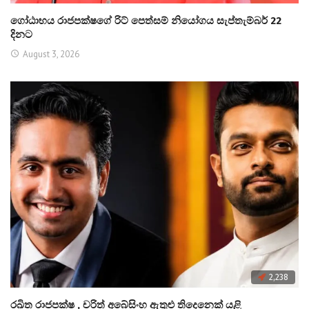
ගෝඨාභය රාජපක්ෂගේ රිට් පෙත්සම් නියෝගය සැප්තැම්බර් 22
දිනට
August 3, 2026
2,238
රඛිත රාජපක්ෂ , චරිත් අබේසිංහ ඇතුළු තිදෙනෙක් යළි