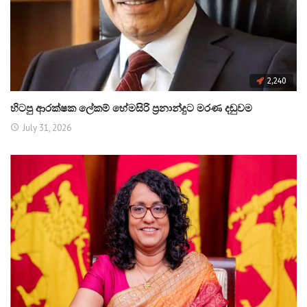
2,240
හිටපු ආරක්ෂක ලේකම් හේමසිරි ප්‍රනාන්දුට මරණ දඬුවම
July 31, 2026