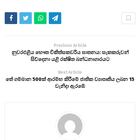
Previous Article
නුවරඑළිය භෞත චිකිත්සකවරිය ඝාතනය: සැකකරුවන්
සිව්දෙනා යළි රක්ෂිත බන්ධනාගාරයට
Next Article
තේ ගම්මාන 500ක් ආරම්භ කිරීමේ ජාතික ව්‍යාපෘතිය ලබන 15
වැනිදා ඇරඹේ