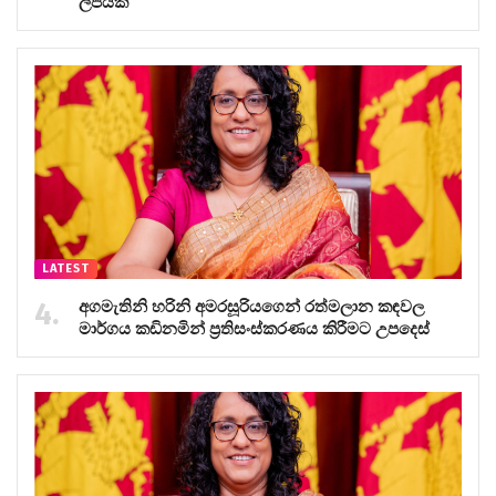
ලිපියක්
LATEST
අගමැතිනි හරිනි අමරසූරියගෙන් රත්මලාන කඳවල
මාර්ගය කඩිනමින් ප්‍රතිසංස්කරණය කිරීමට උපදෙස්