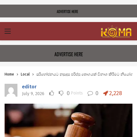
Home
Local
පරිභෝජනයට නුසුදුසු පරිප්පු තොගයක් විනාශ කිරීමට නියෝග
editor
0
0
2,228
Points
July 9, 2026