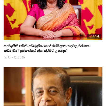
2,241
අගමැතිනි හරිනි අමරසූරියගෙන් රත්මලාන කඳවල මාර්ගය
කඩිනමින් ප්‍රතිසංස්කරණය කිරීමට උපදෙස්
July 31, 2026