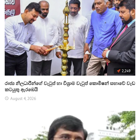
2,249
රාජ්‍ය නිලධාරීන්ගේ වැටුප් හා විශ්‍රාම වැටුප් කොමිෂන් සභාවේ වැඩ
කටයුතු ඇරඹෙයි
August 4, 2026