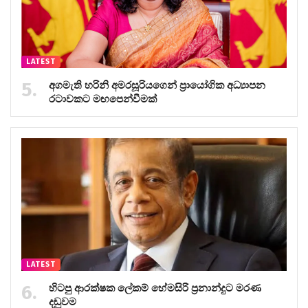
LATEST
අගමැති හරිනි අමරසූරියගෙන් ප්‍රායෝගික අධ්‍යාපන
රටාවකට මඟපෙන්වීමක්
LATEST
හිටපු ආරක්ෂක ලේකම් හේමසිරි ප්‍රනාන්දුට මරණ
දඬුවම