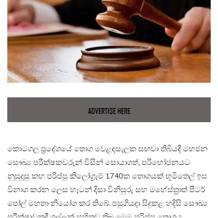
කොටගල ප්‍රදේශයේ තොග වෙළඳසැලක සඟවා තිබියදී මහජන
සෞඛ්‍ය පරීක්ෂකවරුන් විසින් සොයාගත්, පරිභෝජනයට
නුසුදුසු කහ පරිප්පු කිලෝග්‍රෑම් 1740ක තොගයක් භූමිතෙල් ඉස
විනාශ කරන ලෙස හැටන් දිසා විනිසුරු සහ මහේස්ත්‍රාත් පීටර්
පෝල් මහතා නියෝග කර තිබේ. පසුගියදා සිදුකළ හදිසි සෞඛ්‍ය
පරීක්ෂාවකදී ගුල්ලන් සහිතව තිබූ මෙම පරිප්පු තොගය