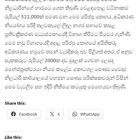
නිලධාරීන්ගේ භාරයට ගෙන තිබුණි. වෙළඳපොළ වටිනාකම
රුපියල් 522,000ක් පමණ වන මෙම පරිප්පු තොගය, අධිකරණ
නියෝගය පරිදි තලවකැලේ ලිඳුල නගර සභාවේ කසළ
ප්‍රතිචක්‍රීකරණ මධ්‍යස්ථානයේදී විනාශ කිරීමට පියවර ගැනිණි.​
මෙම නඩු විභාගයේදී අදාළ පරිප්පු තොගයේ අයිතිකරු
අධිකරණය හමුවේ තමන් වැරදිකරු බව පිළිගත් අතර, ඒ අනුව
සැකකරුට රුපියල් 2000ක දඩ මුදලක් ගෙවන ලෙසද
මහේස්ත්‍රාත්වරයා නියම කළේය. කොටගල සෞඛ්‍ය වෛද්‍ය
නිලධාරී කාර්යාලයේ මහජන සෞඛ්‍ය පරීක්ෂකවරුන් විසින්
මෙම වැටලීම සහ ඉදිරි නීතිමය කටයුතු මෙහෙයවා තිබුණි.
Share this:
Facebook
X
WhatsApp
Like this: