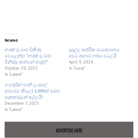
Related
නරක් වූ මාළු විකිණූ
දඹුල්ල ආර්ථික මධ්‍යස්ථානය
වෙළෙන්දා: “නරක් වූ මාළු
අවට ආහාර ගබඩා වටලයි
මිනිස්සු කන්නේ නැද්ද?”
April 9, 2024
October 29, 2025
In "Local"
In "Latest"
ගංවතුරින් හානි වූ සහල්
ජාවාරම: කිලෝ 1,000ක් සමඟ
සැකකරුවන් අල්ලයි!
December 7, 2025
In "Latest"