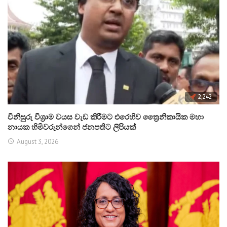
2,242
විනිසුරු විශ්‍රාම වයස වැඩ කිරීමට එරෙහිව ත්‍රෛනිකායික මහා
නායක හිමිවරුන්ගෙන් ජනපතිට ලිපියක්
August 3, 2026