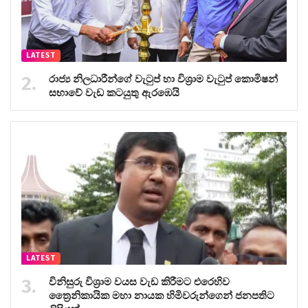
LATEST
රාජ්‍ය නිලධාරීන්ගේ වැටුප් හා විශ්‍රාම වැටුප් කොමිෂන්
සභාවේ වැඩ කටයුතු ඇරඹෙයි
LATEST
විනිසුරු විශ්‍රාම වයස වැඩ කිරීමට එරෙහිව
ත්‍රෛනිකායික මහා නායක හිමිවරුන්ගෙන් ජනපතිට