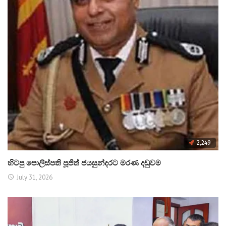
2,249
හිටපු පොලිස්පති පූජිත් ජයසුන්දරට මරණ දඬුවම
July 31, 2026