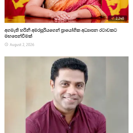
2,240
අගමැති හරිනි අමරසූරියගෙන් ප්‍රායෝගික අධ්‍යාපන රටාවකට
මඟපෙන්වීමක්
August 2, 2026