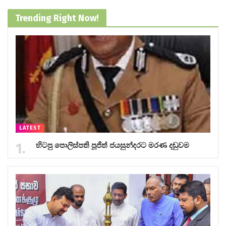
Trending Right Now!
LATEST
හිටපු පොලිස්පති පූජිත් ජයසුන්දරට මරණ දඬුවම