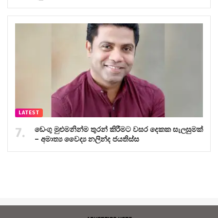
LATEST
ඩෙංගු මුළුමනින්ම තුරන් කිරීමට වසර දෙකක සැලසුමක්
– අමාත්‍ය වෛද්‍ය නලින්ද ජයතිස්ස