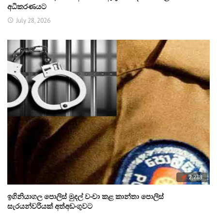
අධිකරණයට
July 28, 2026
2,238
ඉගිනියාගල පොලිස් මුදල් වංචා කළ කාන්තා පොලිස්
සැරයන්වරියක් අත්අඩංගුවට