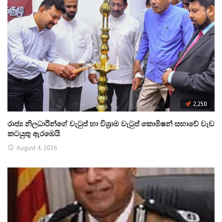
2,250
රාජ්‍ය නිලධාරීන්ගේ වැටුප් හා විශ්‍රාම වැටුප් කොමිෂන් සභාවේ වැඩ
කටයුතු ඇරඹෙයි
August 4, 2026