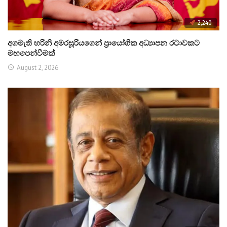
2,240
අගමැති හරිනි අමරසූරියගෙන් ප්‍රායෝගික අධ්‍යාපන රටාවකට
මඟපෙන්වීමක්
August 2, 2026