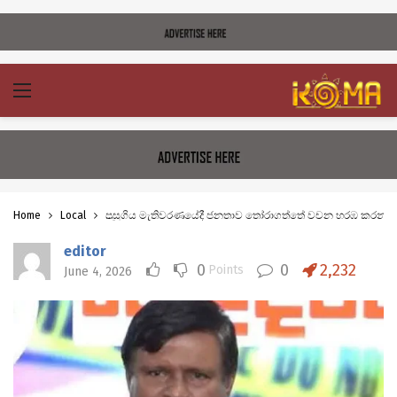
Home
Local
පසුගිය මැතිවරණයේදී ජනතාව තෝරාගත්තේ වචන හරඹ කරන්න
editor
0
0
2,232
Points
June 4, 2026