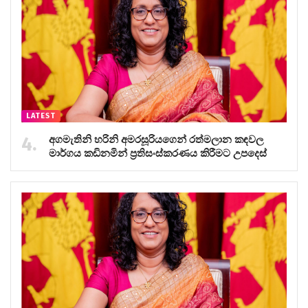
LATEST
අගමැතිනි හරිනි අමරසූරියගෙන් රත්මලාන කඳවල
මාර්ගය කඩිනමින් ප්‍රතිසංස්කරණය කිරීමට උපදෙස්