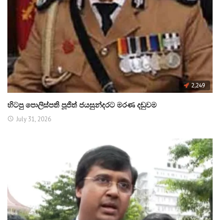
2,249
හිටපු පොලිස්පති පූජිත් ජයසුන්දරට මරණ දඬුවම
July 31, 2026