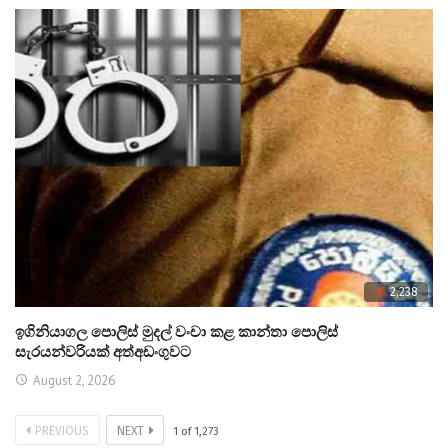
2,238
ඉගිනියාගල පොලිස් මුදල් වංචා කළ කාන්තා පොලිස්
සැරයන්වරියක් අත්අඩංගුවට
August 2, 2026
PREVIOUS
NEXT
1
of
1,273