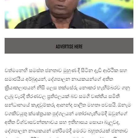
වත්මනෙහි සමස්ත ජනතාව මුහුණ දී සිටින දැඩි ආර්ථික සහ
සමාජයීය අර්බුදයන්, දේශපාලන නායකයන්ගේ අතීත
ක්‍රියාකලාපයන් නිසි ලෙස තක්සේරු නොකර හැඟීම්බරව ගනු
ලැබූ වැරදි තීරණවල ප්‍රතිඵලයක් බව සමගි වෘත්තීය සමිති
සන්ධානයේ කැඳවුම්කරු ආනන්ද පාලිත මහතා පවසයි. ඕනෑම
වගකිවයුතු ක්ෂේත්‍රයක පුද්ගලයන් තෝරාගැනීමේදී ඔවුන්ගේ
අතීත විශ්වාසවන්තභාවය සහ ඉතිහාසය සොයා බැලුවද,
දේශපාලන නායකයන් තේරීමේදී මෙරට බහුතරයක් ජනතාව