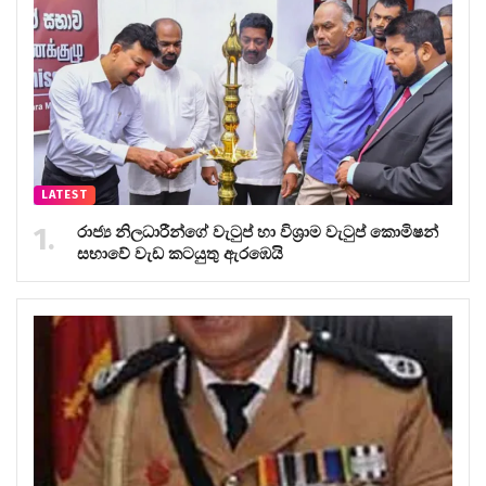
LATEST
රාජ්‍ය නිලධාරීන්ගේ වැටුප් හා විශ්‍රාම වැටුප් කොමිෂන්
සභාවේ වැඩ කටයුතු ඇරඹෙයි