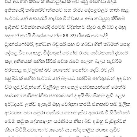
එය අමතක කිරීම කණගාටුදායක බව ඔහු පෙන්වා දෙයි.
අතීතයේදී කෘෂිකර්මාන්තයට සහ රාජ්‍ය දේපළවලට හානි කළ
පාර්ශවයන් කෙරෙහි නැවත විශ්වාසය තබා කටයුතු කිරීමේ
ආදීනව වර්තමානයේදී රටටම විඳින්නට සිදුව ඇති බව ද ඔහු
සඳහන් කරයි.​විශේෂයෙන්ම 88-89 භීෂණ සමයේදී
ට්‍රාන්ස්ෆෝමර්, ඉන්ධන බවුසර් සහ වී ගබඩා ගිනි තබමින් පොදු
දේපළ විනාශ කළ, විද්වතුන් මෙන්ම රාජ්‍ය සේවකයන් දඩයම්
කළ අතීතයක් සහිත පිරිස් වෙත රටේ පාලන බලය පැවරීම
බරපතළ ගැටලුවක් බව හෙතෙම පෙන්වා දෙයි. එවැනි
පසුබිමක් සහිත පාර්ශවයන් බලයට පත්වීම හේතුවෙන් අද වන
විට ගුරුවරුන්ගේ, විදුලිබල හා තෙල් සේවකයන්ගේ මෙන්ම
සාමාන්‍ය පාරිභෝගික ජනතාවගේ ද අයිතිවාසිකම් දැඩි ලෙස
අර්බුදයට ලක්ව ඇතැයි ඔහු චෝදනා කරයි. ජනතාව තම මූලික
අවශ්‍යතා පවා සපුරා ගැනීමට නොහැකිව අසරණ වී සිටින්නේ
මෙම කටුක දේශපාලන යථාර්ථය නිසා බව ද ඔහු වැඩිදුරටත්
කියා සිටියි.​අවසාන වශයෙන් ආනන්ද පාලිත මහතා දැඩිව