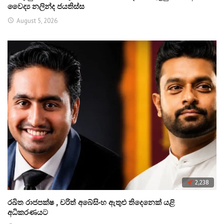
වෛද්‍ය නලින්ද ජයතිස්ස
August 5, 2026
2,238
රඛිත රාජපක්ෂ , චරිත් අබේසිංහ ඇතුළු තිදෙනෙක් යළි
අධිකරණයට