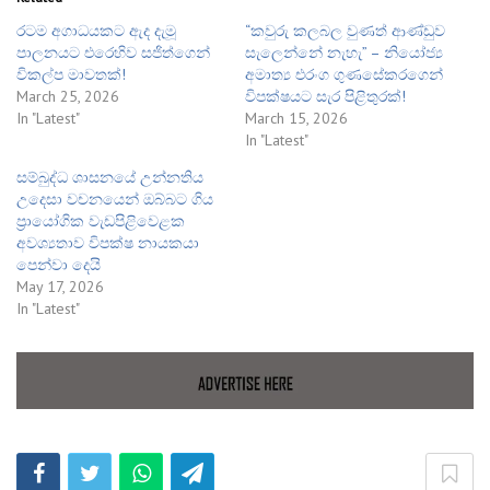
රටම අගාධයකට ඇද දැමූ
“කවුරු කලබල වුණත් ආණ්ඩුව
පාලනයට එරෙහිව සජිත්ගෙන්
සැලෙන්නේ නැහැ” – නියෝජ්‍ය
විකල්ප මාවතක්!
අමාත්‍ය එරංග ගුණසේකරගෙන්
March 25, 2026
විපක්ෂයට සැර පිළිතුරක්!
In "Latest"
March 15, 2026
In "Latest"
සම්බුද්ධ ශාසනයේ උන්නතිය
උදෙසා වචනයෙන් ඔබ්බට ගිය
ප්‍රායෝගික වැඩපිළිවෙළක
අවශ්‍යතාව විපක්ෂ නායකයා
පෙන්වා දෙයි
May 17, 2026
In "Latest"