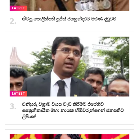
LATEST
හිටපු පොලිස්පති පූජිත් ජයසුන්දරට මරණ දඬුවම
LATEST
විනිසුරු විශ්‍රාම වයස වැඩ කිරීමට එරෙහිව
ත්‍රෛනිකායික මහා නායක හිමිවරුන්ගෙන් ජනපතිට
ලිපියක්