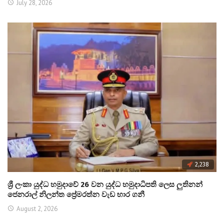
July 28, 2026
2,238
ශ්‍රී ලංකා යුද්ධ හමුදාවේ 26 වන යුද්ධ හමුදාධිපති ලෙස ලුතිනන්
ජෙනරාල් නිලන්ත ප්‍රේමරත්න වැඩ භාර ගනී
August 2, 2026