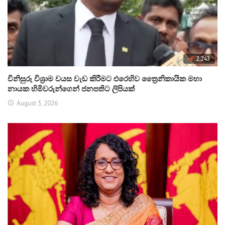
2,243
විනිසුරු විශ්‍රාම වයස වැඩ කිරීමට එරෙහිව ත්‍රෛනිකායික මහා
නායක හිමිවරුන්ගෙන් ජනපතිට ලිපියක්
August 3, 2026