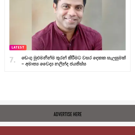
LATEST
ඩෙංගු මුළුමනින්ම තුරන් කිරීමට වසර දෙකක සැලසුමක්
– අමාත්‍ය වෛද්‍ය නලින්ද ජයතිස්ස