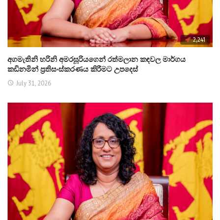
2,241
අගමැතිනි හරිනි අමරසූරියගෙන් රත්මලාන කඳවල මාර්ගය
කඩිනමින් ප්‍රතිසංස්කරණය කිරීමට උපදෙස්
July 31, 2026