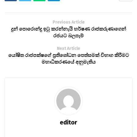
Previous Article
දුන් පොරොන්දු ඉටු කරන්නැයි හර්ෂණ රාජකරුණාගෙන්
රජයට බලපෑම්
Next Article
යෝෂිත රාජපක්ෂගේ ප්‍රතිශෝධන පෙත්සමක් විභාග කිරීමට
මහාධිකරණයේ අනුමැතිය
editor