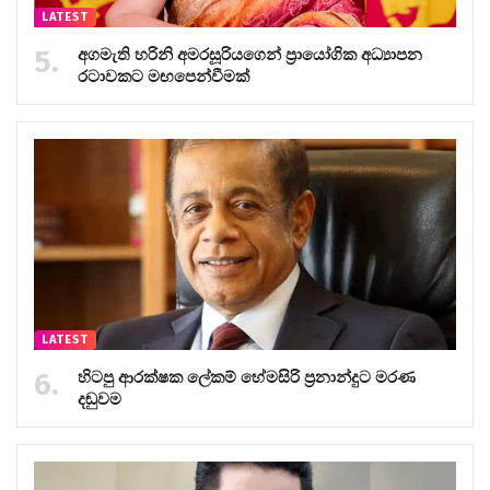
LATEST
අගමැති හරිනි අමරසූරියගෙන් ප්‍රායෝගික අධ්‍යාපන
රටාවකට මඟපෙන්වීමක්
LATEST
හිටපු ආරක්ෂක ලේකම් හේමසිරි ප්‍රනාන්දුට මරණ
දඬුවම