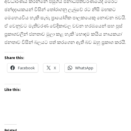
අවධාරණය කරන්නේ පසුගිය ජනාධිපතිවරණයේදී මෙරට
ඡන්දදායකයන් විසින් තෝරාගනු ලැබුවේ රට නිසි මඟකට
මෙහෙයවිය හැකි සැබෑ ප්‍රායෝගික පාලකයෙකු නොවන බවයි.
ඒ වෙනුවට මැතිවරණ වේදිකාවල වචන හරඹයෙන් සහ පුස්
ප්‍රකාශවලින් ජනතාව මුලා කළ හැකි ‘හොඳම කයිය නායකයා’
ජනතාව විසින් බලයට පත් කරගෙන ඇති බව ඔහු ප්‍රකාශ කරයි.
Share this:
Facebook
X
WhatsApp
Like this:
Related