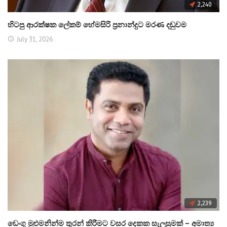
2,240
හිටපු ආරක්ෂක ලේකම් හේමසිරි ප්‍රනාන්දුට මරණ දඬුවම
July 31, 2026
2,239
ඩෙංගු මුළුමනින්ම තුරන් කිරීමට වසර දෙකක සැලසුමක් – අමාත්‍ය