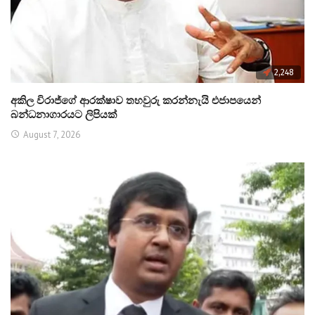
2,248
අකිල විරාජ්ගේ ආරක්ෂාව තහවුරු කරන්නැයි එජාපයෙන්
බන්ධනාගාරයට ලිපියක්
August 7, 2026