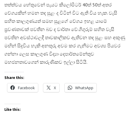
තත්ත්වය හේතුවෙන් පැයට කිලෝමීටර් 40ත් 50ත් අතර
වේගයකින් හමන තද සුළං ද විටින් විට ඇති විය හැක. වැසි
සහිත කාලගුණයත් සමඟ සුළගේ වේගය ඉහළ යාමේ
ප්‍රවණතාවක් පවතින බව ද වාර්තා වේ.​ගිගුරුම් සහිත වැසි
පවතින අවස්ථාවලදී තාවකාලිකව ඇතිවන තද සුළං සහ අකුණු
මඟින් සිදුවිය හැකි අනතුරු අවම කර ගැනීමට අවශ්‍ය පියවර
ගන්නා ලෙස කාලගුණ විද්‍යා දෙපාර්තමේන්තුව
මහජනතාවගෙන් කාරුණිකව ඉල්ලා සිටියි.
Share this:
Facebook
X
WhatsApp
Like this: