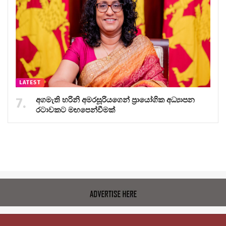
LATEST
අගමැති හරිනි අමරසූරියගෙන් ප්‍රායෝගික අධ්‍යාපන
රටාවකට මඟපෙන්වීමක්