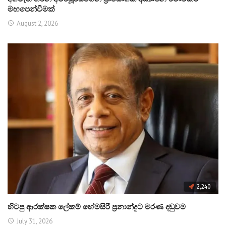
මඟපෙන්වීමක්
August 2, 2026
2,240
හිටපු ආරක්ෂක ලේකම් හේමසිරි ප්‍රනාන්දුට මරණ දඬුවම
July 31, 2026