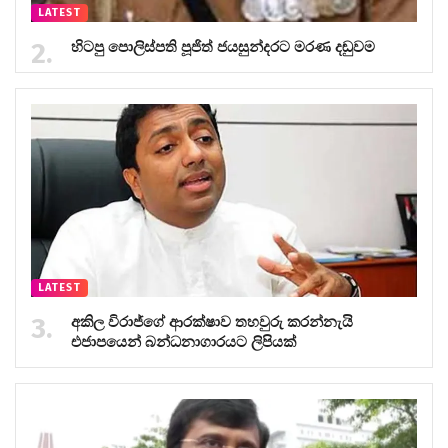
LATEST
හිටපු පොලිස්පති පූජිත් ජයසුන්දරට මරණ දඬුවම
LATEST
අකිල විරාජ්ගේ ආරක්ෂාව තහවුරු කරන්නැයි
එජාපයෙන් බන්ධනාගාරයට ලිපියක්