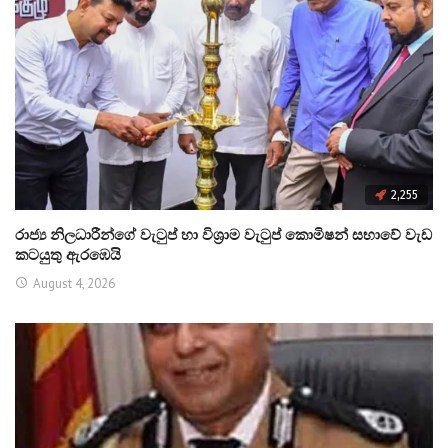
2,255
රාජ්‍ය නිලධාරීන්ගේ වැටුප් හා විශ්‍රාම වැටුප් කොමිෂන් සභාවේ වැඩ
කටයුතු ඇරඹෙයි
August 4, 2026