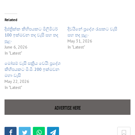
Related
දිස්ත්‍රික්ක කිහිපයකට මිලිමීටර්
දිවයිනේ ප්‍රදේශ රැසකට වැසි
100 ඉක්මවන තද වැසි සහ තද
සහ තද සුළං
සුළං
May 31, 2026
June 6, 2026
In "Latest"
In "Latest"
මෝසම් වැසි සක්‍රිය වෙයි: ප්‍රදේශ
කිහිපයකට මි.මී. 200 ඉක්මවන
මහා වැසි
May 22, 2026
In "Latest"