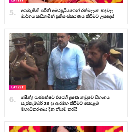
LATEST
අගමැතිනි හරිනි අමරසූරියගෙන් රත්මලාන කඳවල
මාර්ගය කඩිනමින් ප්‍රතිසංස්කරණය කිරීමට උපදෙස්
LATEST
ශෂීන්ද්‍ර රාජපක්ෂට එරෙහි දූෂණ නඩුවේ විභාගය
සැප්තැම්බර් 28 දා ආරම්භ කිරීමට කොළඹ
මහාධිකරණය දින නියම කරයි