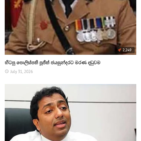
2,249
හිටපු පොලිස්පති පූජිත් ජයසුන්දරට මරණ දඬුවම
July 31, 2026