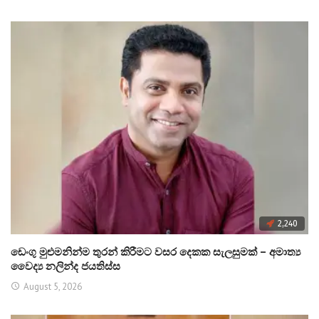
2,240
ඩෙංගු මුළුමනින්ම තුරන් කිරීමට වසර දෙකක සැලසුමක් – අමාත්‍ය
වෛද්‍ය නලින්ද ජයතිස්ස
August 5, 2026