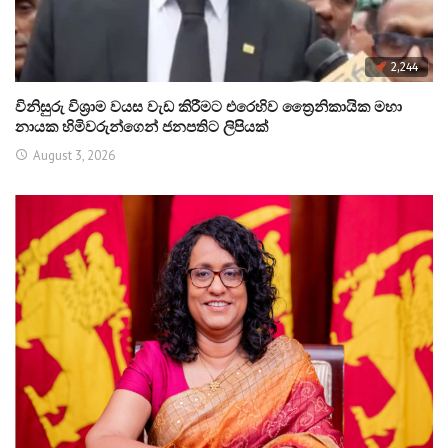
2,244
විනිසුරු විශ්‍රාම වයස වැඩ කිරීමට එරෙහිව ත්‍රෛනිකායික මහා
නායක හිමිවරුන්ගෙන් ජනපතිට ලිපියක්
August 3, 2026