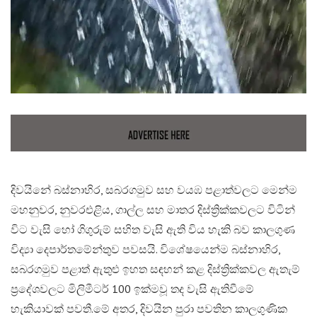
දිවයිනේ බස්නාහිර, සබරගමුව සහ වයඹ පළාත්වලට මෙන්ම
මහනුවර, නුවරඑළිය, ගාල්ල සහ මාතර දිස්ත්‍රික්කවලට විටින්
විට වැසි හෝ ගිගුරුම් සහිත වැසි ඇති විය හැකි බව කාලගුණ
විද්‍යා දෙපාර්තමේන්තුව පවසයි. විශේෂයෙන්ම බස්නාහිර,
සබරගමුව පළාත් ඇතුළු ඉහත සඳහන් කළ දිස්ත්‍රික්කවල ඇතැම්
ප්‍රදේශවලට මිලිමීටර් 100 ඉක්මවූ තද වැසි ඇතිවීමේ
හැකියාවක් පවතී.​මේ අතර, දිවයින පුරා පවතින කාලගුණික