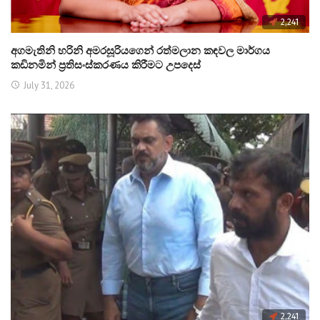
2,241
අගමැතිනි හරිනි අමරසූරියගෙන් රත්මලාන කඳවල මාර්ගය
කඩිනමින් ප්‍රතිසංස්කරණය කිරීමට උපදෙස්
July 31, 2026
2,241