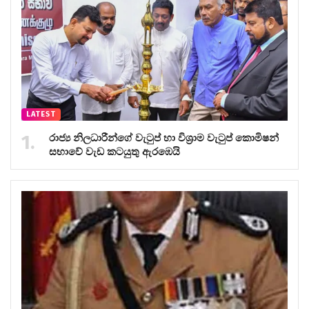
LATEST
රාජ්‍ය නිලධාරීන්ගේ වැටුප් හා විශ්‍රාම වැටුප් කොමිෂන්
සභාවේ වැඩ කටයුතු ඇරඹෙයි