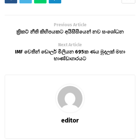
Previous Article
ක්‍රිකට් නීති කිහිපයකට අයිසීසීයෙන් නව සංශෝධන
Next Article
IMF වෙතින් ඩොලර් මිලියන 695ක ණය මුදලක් මහා
භාණ්ඩාගාරයට
editor