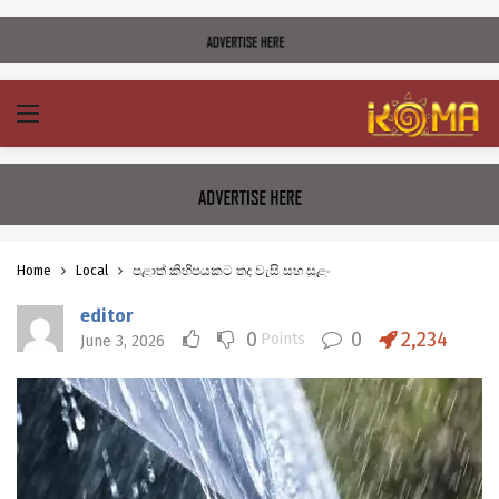
Home
Local
පළාත් කිහිපයකට තද වැසි සහ සුළං
editor
0
0
2,234
Points
June 3, 2026