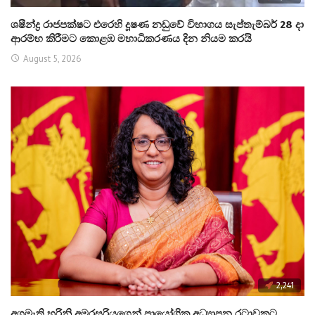
ශෂීන්ද්‍ර රාජපක්ෂට එරෙහි දූෂණ නඩුවේ විභාගය සැප්තැම්බර් 28 දා
ආරම්භ කිරීමට කොළඹ මහාධිකරණය දින නියම කරයි
August 5, 2026
2,241
අගමැති හරිනි අමරසූරියගෙන් ප්‍රායෝගික අධ්‍යාපන රටාවකට