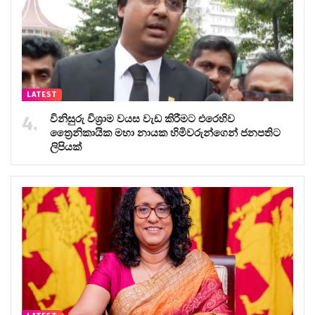
LATEST
විනිසුරු විශ්‍රාම වයස වැඩ කිරීමට එරෙහිව
ත්‍රෛනිකායික මහා නායක හිමිවරුන්ගෙන් ජනපතිට
ලිපියක්