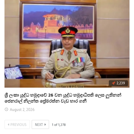
2,239
ශ්‍රී ලංකා යුද්ධ හමුදාවේ 26 වන යුද්ධ හමුදාධිපති ලෙස ලුතිනන්
ජෙනරාල් නිලන්ත ප්‍රේමරත්න වැඩ භාර ගනී
August 2, 2026
PREVIOUS
NEXT
1
of
1,278