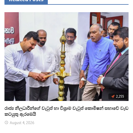
2,255
රාජ්‍ය නිලධාරීන්ගේ වැටුප් හා විශ්‍රාම වැටුප් කොමිෂන් සභාවේ වැඩ
කටයුතු ඇරඹෙයි
August 4, 2026