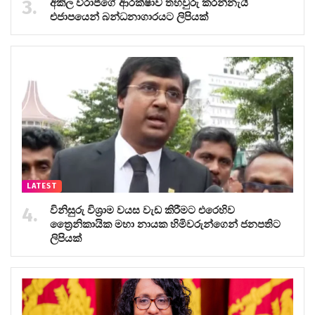
අකිල විරාජ්ගේ ආරක්ෂාව තහවුරු කරන්නැයි
එජාපයෙන් බන්ධනාගාරයට ලිපියක්
LATEST
විනිසුරු විශ්‍රාම වයස වැඩ කිරීමට එරෙහිව
ත්‍රෛනිකායික මහා නායක හිමිවරුන්ගෙන් ජනපතිට
ලිපියක්