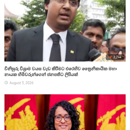
2,244
විනිසුරු විශ්‍රාම වයස වැඩ කිරීමට එරෙහිව ත්‍රෛනිකායික මහා
නායක හිමිවරුන්ගෙන් ජනපතිට ලිපියක්
August 3, 2026