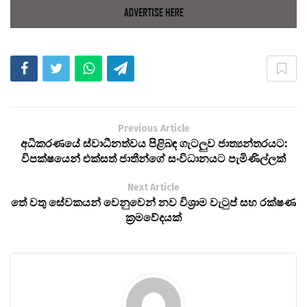
Previous Article
අධිකරණයේ ස්වාධීනත්වය පිළිබඳ ගැටලුව ජාත්‍යන්තරයට:
විපක්ෂයෙන් එක්සත් ජාතීන්ගේ සංවිධානයට පැමිණිල්ලක්
Next Article
තේ වතු සේවකයන් වෙනුවෙන් නව විශ්‍රාම වැටුප් සහ රක්ෂණ
ක්‍රමවේදයක්