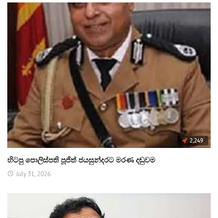
2,249
හිටපු පොලිස්පති පූජිත් ජයසුන්දරට මරණ දඬුවම
July 31, 2026