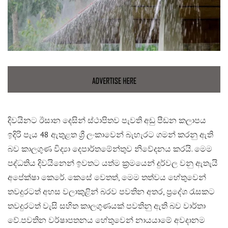
දිවයිනට ඊසාන දෙසින් ස්ථාපිතව පැවති අඩු පීඩන කලාපය
ඉදිරි පැය 48 ඇතුළත ශ්‍රී ලංකාවෙන් බැහැරට ගමන් කරනු ඇති
බව කාලගුණ විද්‍යා දෙපාර්තමේන්තුව නිවේදනය කරයි. මෙම
පද්ධතිය දිවයිනෙන් ඉවතට යත්ම ක්‍රමයෙන් දුර්වල වනු ඇතැයි
අපේක්ෂා කෙරේ. කෙසේ වෙතත්, මෙම තත්වය හේතුවෙන්
තවදුරටත් අහස වලාකුළින් බරව පවතින අතර, ප්‍රදේශ රැසකට
තවදුරටත් වැසි සහිත කාලගුණයක් පවතිනු ඇති බව වාර්තා
වේ.​පවතින වර්ෂාපතනය හේතුවෙන් නායයාමේ අවදානම