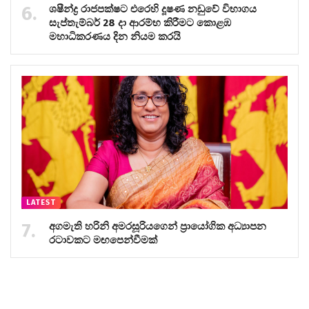
ශෂීන්ද්‍ර රාජපක්ෂට එරෙහි දූෂණ නඩුවේ විභාගය
සැප්තැම්බර් 28 දා ආරම්භ කිරීමට කොළඹ
මහාධිකරණය දින නියම කරයි
LATEST
අගමැති හරිනි අමරසූරියගෙන් ප්‍රායෝගික අධ්‍යාපන
රටාවකට මඟපෙන්වීමක්