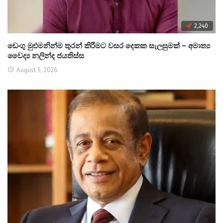
2,240
ඩෙංගු මුළුමනින්ම තුරන් කිරීමට වසර දෙකක සැලසුමක් – අමාත්‍ය
වෛද්‍ය නලින්ද ජයතිස්ස
August 5, 2026