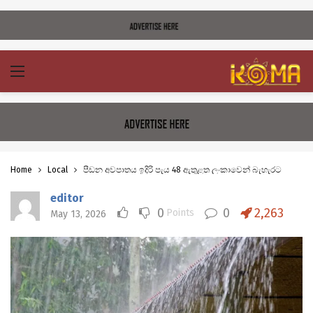
Home
Local
පීඩන අවපාතය ඉදිරි පැය 48 ඇතුළත ලංකාවෙන් බැහැරට
editor
0
0
2,263
Points
May 13, 2026