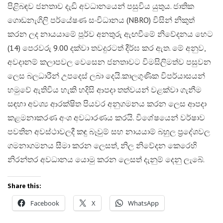
පිළිබඳව ජනතාව දැඩි අවධානයෙන් පසුවිය යුතුය. ජාතික
ගොඩනැගිලි පර්යේෂණ සංවිධානය (NBRO) විසින් නිකුත්
කරන ලද නායයාමේ පූර්ව අනතුරු ඇඟවීමේ නිවේදනය හෙට
(14) පෙරවරු 9.00 දක්වා තවදුරටත් දීර්ඝ කර ඇත. මේ අනුව,
අවදානම් කලාපවල වෙසෙන ජනතාවට විමසිලිමත්ව පසුවන
ලෙස බලධාරීන් උපදෙස් ලබා දෙයි.​කාලගුණික විපර්යාසයන්
හමුවේ ඇතිවිය හැකි හදිසි ආපදා තත්වයන් වළක්වා ගැනීම
සඳහා අවශ්‍ය ආරක්ෂිත පියවර අනුගමනය කරන ලෙස ආපදා
කළමනාකරණ අංශ අවධාරණය කරයි. විශේෂයෙන් වර්ෂාව
පවතින අවස්ථාවලදී කඳු බෑවුම් සහ නායයාම් බහුල ප්‍රදේශවල
ගමනාගමනය සීමා කරන ලෙසත්, නිල නිවේදන කෙරෙහි
නිරන්තර අවධානය යොමු කරන ලෙසත් දැනුම් දෙනු ලැබේ.
Share this:
Facebook
X
WhatsApp