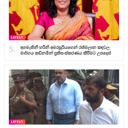
LATEST
අගමැතිනි හරිනි අමරසූරියගෙන් රත්මලාන කඳවල
මාර්ගය කඩිනමින් ප්‍රතිසංස්කරණය කිරීමට උපදෙස්
LATEST