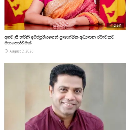
2,241
අගමැති හරිනි අමරසූරියගෙන් ප්‍රායෝගික අධ්‍යාපන රටාවකට
මඟපෙන්වීමක්
August 2, 2026