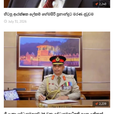
2,240
හිටපු ආරක්ෂක ලේකම් හේමසිරි ප්‍රනාන්දුට මරණ දඬුවම
July 31, 2026
2,239
ශ්‍රී ලංකා යුද්ධ හමුදාවේ 26 වන යුද්ධ හමුදාධිපති ලෙස ලුතිනන්