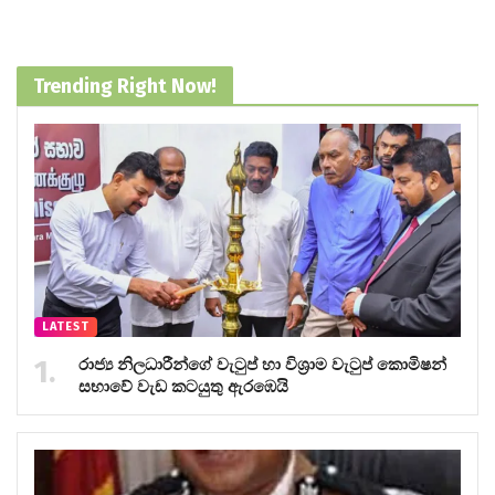
Trending Right Now!
LATEST
රාජ්‍ය නිලධාරීන්ගේ වැටුප් හා විශ්‍රාම වැටුප් කොමිෂන්
සභාවේ වැඩ කටයුතු ඇරඹෙයි