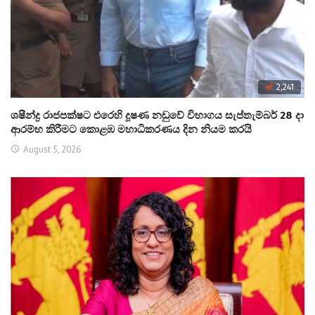
2,241
ශෂීන්ද්‍ර රාජපක්ෂට එරෙහි දූෂණ නඩුවේ විභාගය සැප්තැම්බර් 28 දා
ආරම්භ කිරීමට කොළඹ මහාධිකරණය දින නියම කරයි
August 5, 2026