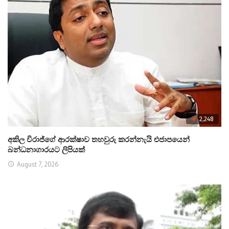
2,248
අකිල විරාජ්ගේ ආරක්ෂාව තහවුරු කරන්නැයි එජාපයෙන්
බන්ධනාගාරයට ලිපියක්
August 7, 2026