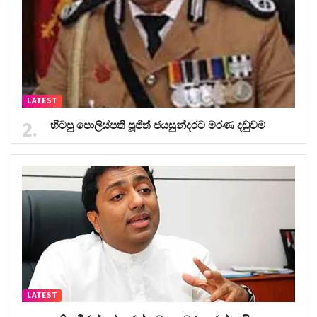
LATEST
හිටපු පොලිස්පති පූජිත් ජයසුන්දරට මරණ දඬුවම
LATEST