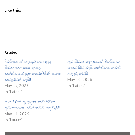
Like this:
Related
දිවයිනෙන් බැහැර වන අඩු
අඩු පීඩන කලාපයක් දිවයිනට:
පීඩන කලාපය: ආපදා
හෙට සිට වැසි තත්ත්වය තවත්
තත්ත්වයේ සුබ පෙරනිමිති සමඟ
දරුණු වෙයි
තවදුරටත් වැසි!
May 10, 2026
May 17, 2026
In "Latest"
In "Latest"
පැය 36ක් ඇතුළත නව පීඩන
අවපාතයක්: දිවයිනටම තද වැසි!
May 11, 2026
In "Latest"