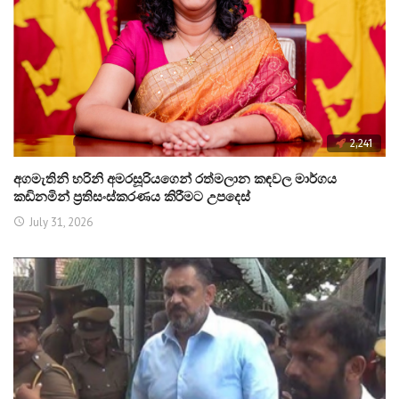
2,241
අගමැතිනි හරිනි අමරසූරියගෙන් රත්මලාන කඳවල මාර්ගය
කඩිනමින් ප්‍රතිසංස්කරණය කිරීමට උපදෙස්
July 31, 2026