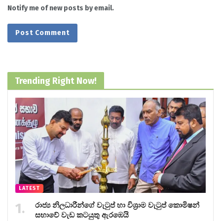
Notify me of new posts by email.
Trending Right Now!
LATEST
රාජ්‍ය නිලධාරීන්ගේ වැටුප් හා විශ්‍රාම වැටුප් කොමිෂන්
සභාවේ වැඩ කටයුතු ඇරඹෙයි