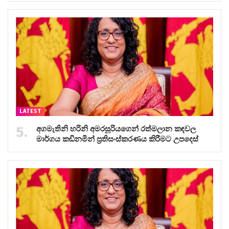
LATEST
අගමැතිනි හරිනි අමරසූරියගෙන් රත්මලාන කඳවල
මාර්ගය කඩිනමින් ප්‍රතිසංස්කරණය කිරීමට උපදෙස්