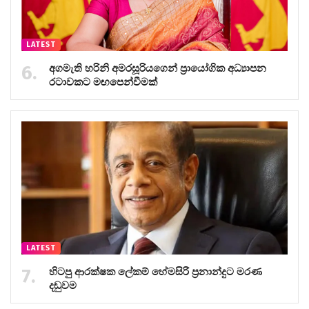
LATEST
අගමැති හරිනි අමරසූරියගෙන් ප්‍රායෝගික අධ්‍යාපන
රටාවකට මඟපෙන්වීමක්
LATEST
හිටපු ආරක්ෂක ලේකම් හේමසිරි ප්‍රනාන්දුට මරණ
දඬුවම