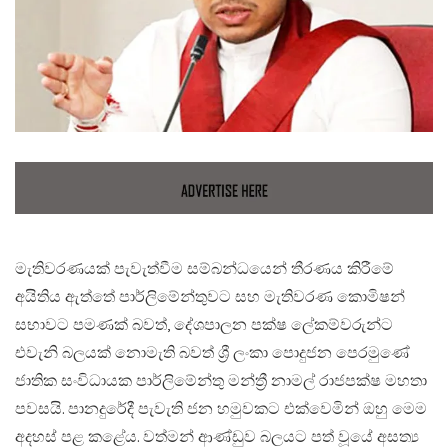
මැතිවරණයක් පැවැත්වීම සම්බන්ධයෙන් තීරණය කිරීමේ
අයිතිය ඇත්තේ පාර්ලිමේන්තුවට සහ මැතිවරණ කොමිෂන්
සභාවට පමණක් බවත්, දේශපාලන පක්ෂ ලේකම්වරුන්ට
එවැනි බලයක් නොමැති බවත් ශ්‍රී ලංකා පොදුජන පෙරමුණේ
ජාතික සංවිධායක පාර්ලිමේන්තු මන්ත්‍රී නාමල් රාජපක්ෂ මහතා
පවසයි. පානදුරේදී පැවැති ජන හමුවකට එක්වෙමින් ඔහු මෙම
අදහස් පළ කළේය. වත්මන් ආණ්ඩුව බලයට පත් වූයේ අසත්‍ය