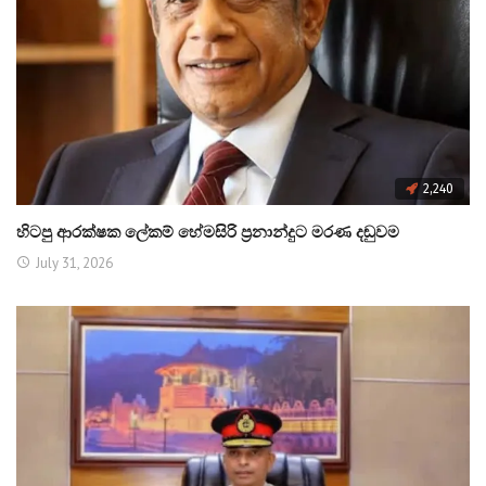
2,240
හිටපු ආරක්ෂක ලේකම් හේමසිරි ප්‍රනාන්දුට මරණ දඬුවම
July 31, 2026