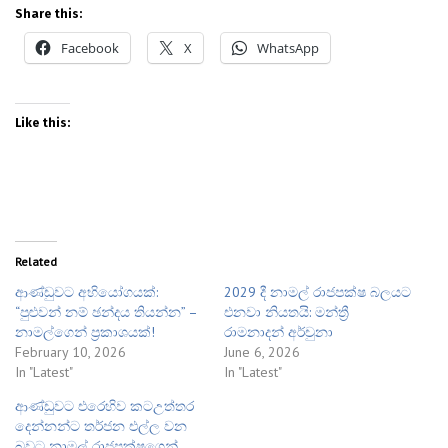
Share this:
Facebook
X
WhatsApp
Like this:
Related
ආණ්ඩුවට අභියෝගයක්:
2029 දී නාමල් රාජපක්ෂ බලයට
“පුළුවන් නම් ඡන්දය තියන්න” –
එනවා නියතයි: මන්ත්‍රී
නාමල්ගෙන් ප්‍රකාශයක්!
රාමනාදන් අර්චුනා
February 10, 2026
June 6, 2026
In "Latest"
In "Latest"
ආණ්ඩුවට එරෙහිව කටඋත්තර
දෙන්නන්ට තර්ජන එල්ල වන
බවට නාමල් රාජපක්ෂගෙන්