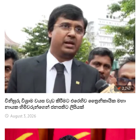
2,243
විනිසුරු විශ්‍රාම වයස වැඩ කිරීමට එරෙහිව ත්‍රෛනිකායික මහා
නායක හිමිවරුන්ගෙන් ජනපතිට ලිපියක්
August 3, 2026