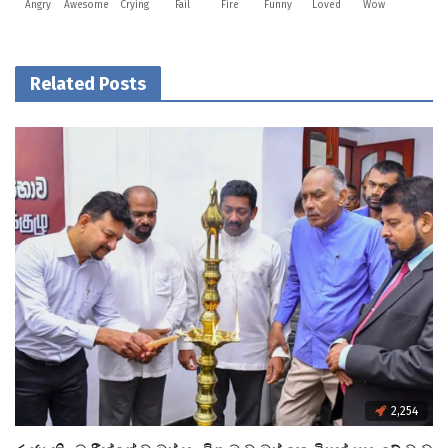
Angry
Awesome
Crying
Fail
Fire
Funny
Loved
Wow
Related Posts
2,254