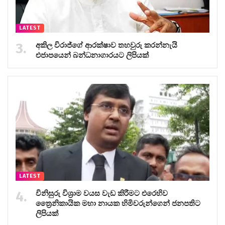
LATEST
අකිල විරාජ්ගේ ආරක්ෂාව තහවුරු කරන්නැයි
එජාපයෙන් බන්ධනාගාරයට ලිපියක්
LATEST
විනිසුරු විශ්‍රාම වයස වැඩ කිරීමට එරෙහිව
ත්‍රෛනිකායික මහා නායක හිමිවරුන්ගෙන් ජනපතිට
ලිපියක්