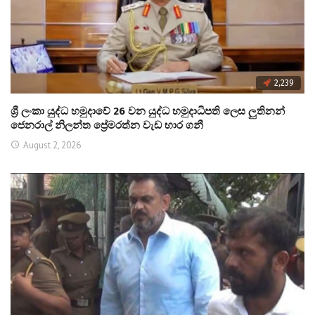
2,239
ශ්‍රී ලංකා යුද්ධ හමුදාවේ 26 වන යුද්ධ හමුදාධිපති ලෙස ලුතිනන්
ජෙනරාල් නිලන්ත ප්‍රේමරත්න වැඩ භාර ගනී
August 2, 2026