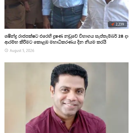
2,239
ශෂීන්ද්‍ර රාජපක්ෂට එරෙහි දූෂණ නඩුවේ විභාගය සැප්තැම්බර් 28 දා
ආරම්භ කිරීමට කොළඹ මහාධිකරණය දින නියම කරයි
August 5, 2026