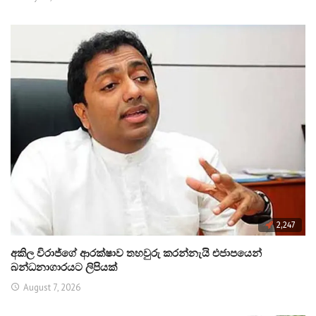
2,247
අකිල විරාජ්ගේ ආරක්ෂාව තහවුරු කරන්නැයි එජාපයෙන්
බන්ධනාගාරයට ලිපියක්
August 7, 2026