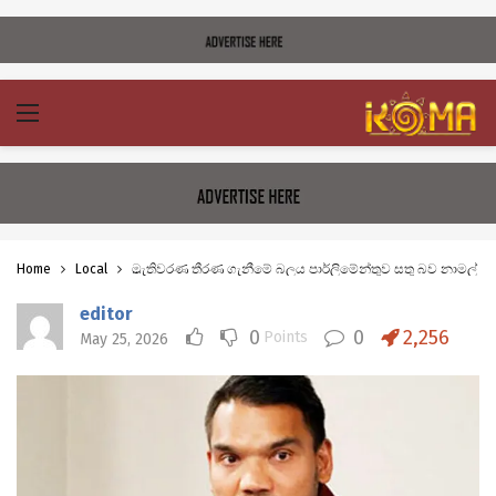
Home
Local
මැතිවරණ තීරණ ගැනීමේ බලය පාර්ලිමේන්තුව සතු බව නාමල් ර
editor
0
0
2,256
Points
May 25, 2026