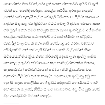
පොරොන්දු මත බවත්, ලබා දුන් සහන ජනතාවට අහිමි වී ඇති
බවත් ඔහු මෙහිදී චෝදනා කළේය.​ආර්ථික අර්බුදය හමුවේ
උගන්ඩාවේ ඇතැයි පැවසූ ඩොලර් බිලියන 18 පිළිබඳ කාරණය
නැවත මතු කළ මන්ත්‍රීවරයා, රටට ඩොලර් අවශ්‍ය මොහොතක
එම මුදල් ගෙන ඒමට කටයුතු කරන ලෙස ආණ්ඩුවට අභියෝග
කළේය. ආර්ථිකය යථා තත්ත්වයට පත් කිරීමට ආණ්ඩුවට
පැහැදිලි සැලැස්මක් නොමැති බවත්, බදු බර හරහා ජනතාව
අසීරුතාවට පත් කර ඇති බවත් හෙතෙම වැඩිදුරටත් කියා
සිටියේය.​නීතිය ක්‍රියාත්මක කිරීමේදී දේශපාලන ඇඟිලි ගැසීම්
නොකළ යුතු බව අවධාරණය කළ නාමල් රාජපක්ෂ මහතා,
සැකකරුවන් සම්බන්ධයෙන් පවතින නීති ක්‍රියාත්මක වන
ආකාරය පිළිබඳව ප්‍රශ්න කළේය. දේශපාලන අරමුණු ඉටු කර
ගැනීම සඳහා පොලිසිය හෝ ත්‍රිවිධ හමුදාවේ ගෞරවයට හානි
නොකරන ලෙසත්, නීතිය සැමට සාධාරණව ඉටු විය යුතු බවත්
ඔහු ආණ්ඩුවට සිහිපත් කළේය.