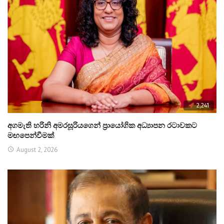
2,241
අගමැති හරිනි අමරසූරියගෙන් ප්‍රායෝගික අධ්‍යාපන රටාවකට
මඟපෙන්වීමක්
August 2, 2026