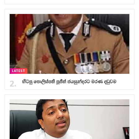
LATEST
හිටපු පොලිස්පති පූජිත් ජයසුන්දරට මරණ දඬුවම