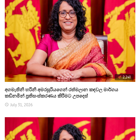
2,241
අගමැතිනි හරිනි අමරසූරියගෙන් රත්මලාන කඳවල මාර්ගය
කඩිනමින් ප්‍රතිසංස්කරණය කිරීමට උපදෙස්
July 31, 2026