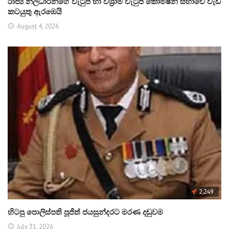
රාජ්‍ය නිලධාරීන්ගේ වැටුප් හා විශ්‍රාම වැටුප් කොමිෂන් සභාවේ වැඩ
කටයුතු ඇරඹෙයි
August 4, 2026
2,249
හිටපු පොලිස්පති පූජිත් ජයසුන්දරට මරණ දඬුවම
July 31, 2026