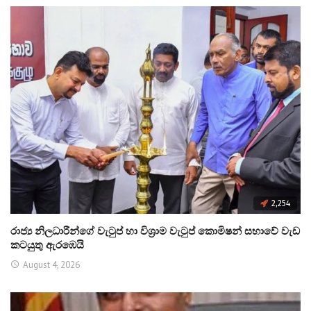
2,254
රාජ්‍ය නිලධාරීන්ගේ වැටුප් හා විශ්‍රාම වැටුප් කොමිෂන් සභාවේ වැඩ
කටයුතු ඇරඹෙයි
August 4, 2026