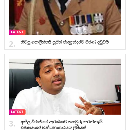
LATEST
හිටපු පොලිස්පති පූජිත් ජයසුන්දරට මරණ දඬුවම
LATEST
අකිල විරාජ්ගේ ආරක්ෂාව තහවුරු කරන්නැයි
එජාපයෙන් බන්ධනාගාරයට ලිපියක්