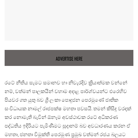
රටේ නීතිය සැමට සමානව හා නිවැරදිව ක්‍රියාත්මක වන්නේ
නම්, වත්මන් පාලකයින් වහාම අදාළ පාර්ශ්වයන්ට එරෙහිව
පියවර ගත යුතු බව ශ්‍රී ලංකා පොදුජන පෙරමුණේ ජාතික
සංවිධායක නාමල් රාජපක්ෂ මහතා පවසයි. තමන් කිසිදු වරදක්
කර නොමැති බැවින් ඕනෑම අවස්ථාවක රටේ අධිකරණ
පද්ධතිය ඉදිරියට පැමිණීමට සූදානම් බව අවධාරණය කරන ඒ
මහතා, ජනතා විමුක්ති පෙරමුණ ප්‍රමුඛ වත්මන් රජය බලයට