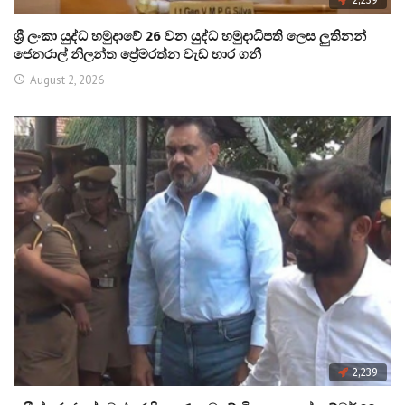
2,239
ශ්‍රී ලංකා යුද්ධ හමුදාවේ 26 වන යුද්ධ හමුදාධිපති ලෙස ලුතිනන්
ජෙනරාල් නිලන්ත ප්‍රේමරත්න වැඩ භාර ගනී
August 2, 2026
2,239