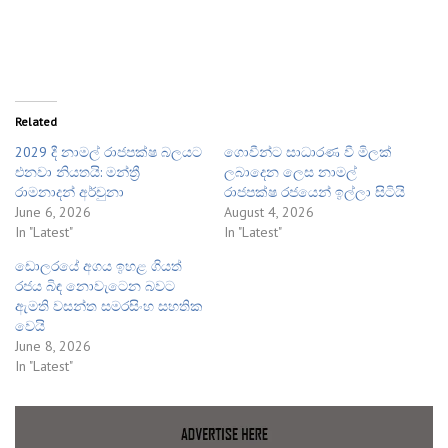
Related
2029 දී නාමල් රාජපක්ෂ බලයට
ගොවීන්ට සාධාරණ වී මිලක්
එනවා නියතයි: මන්ත්‍රී
ලබාදෙන ලෙස නාමල්
රාමනාදන් අර්චුනා
රාජපක්ෂ රජයෙන් ඉල්ලා සිටියි
June 6, 2026
August 4, 2026
In "Latest"
In "Latest"
ඩොලරයේ අගය ඉහළ ගියත්
රජය බිඳ නොවැටෙන බවට
ඇමති වසන්ත සමරසිංහ සහතික
වෙයි
June 8, 2026
In "Latest"