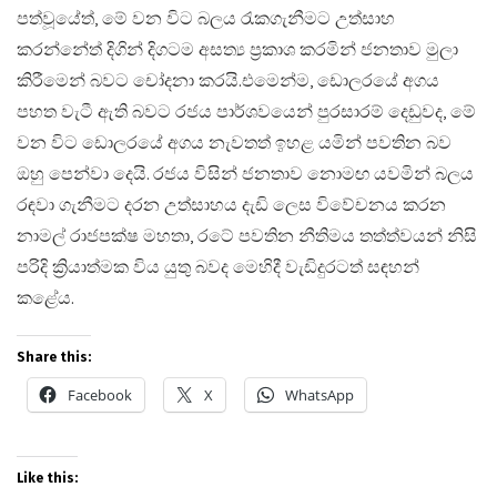
පත්වූයේත්, මේ වන විට බලය රැකගැනීමට උත්සාහ
කරන්නේත් දිගින් දිගටම අසත්‍ය ප්‍රකාශ කරමින් ජනතාව මුලා
කිරීමෙන් බවට චෝදනා කරයි.​එමෙන්ම, ඩොලරයේ අගය
පහත වැටී ඇති බවට රජය පාර්ශවයෙන් පුරසාරම් දෙඩුවද, මේ
වන විට ඩොලරයේ අගය නැවතත් ඉහළ යමින් පවතින බව
ඔහු පෙන්වා දෙයි. රජය විසින් ජනතාව නොමඟ යවමින් බලය
රඳවා ගැනීමට දරන උත්සාහය දැඩි ලෙස විවේචනය කරන
නාමල් රාජපක්ෂ මහතා, රටේ පවතින නීතිමය තත්ත්වයන් නිසි
පරිදි ක්‍රියාත්මක විය යුතු බවද මෙහිදී වැඩිදුරටත් සඳහන්
කළේය.
Share this:
Facebook
X
WhatsApp
Like this: