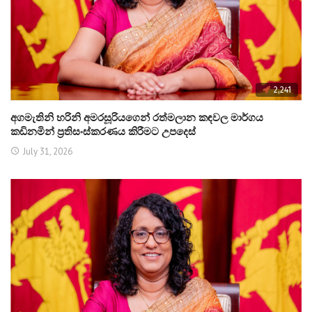
2,241
අගමැතිනි හරිනි අමරසූරියගෙන් රත්මලාන කඳවල මාර්ගය
කඩිනමින් ප්‍රතිසංස්කරණය කිරීමට උපදෙස්
July 31, 2026