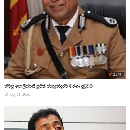
2,249
හිටපු පොලිස්පති පූජිත් ජයසුන්දරට මරණ දඬුවම
July 31, 2026