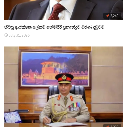
2,240
හිටපු ආරක්ෂක ලේකම් හේමසිරි ප්‍රනාන්දුට මරණ දඬුවම
July 31, 2026