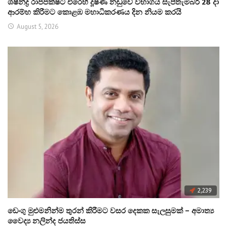
ශෂීන්ද්‍ර රාජපක්ෂට එරෙහි දූෂණ නඩුවේ විභාගය සැප්තැම්බර් 28 දා
ආරම්භ කිරීමට කොළඹ මහාධිකරණය දින නියම කරයි
August 5, 2026
2,239
ඩෙංගු මුළුමනින්ම තුරන් කිරීමට වසර දෙකක සැලසුමක් – අමාත්‍ය
වෛද්‍ය නලින්ද ජයතිස්ස