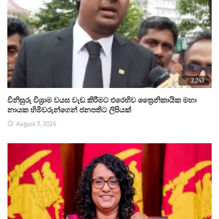
2,243
විනිසුරු විශ්‍රාම වයස වැඩ කිරීමට එරෙහිව ත්‍රෛනිකායික මහා
නායක හිමිවරුන්ගෙන් ජනපතිට ලිපියක්
August 3, 2026