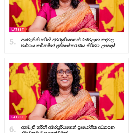
LATEST
අගමැතිනි හරිනි අමරසූරියගෙන් රත්මලාන කඳවල
මාර්ගය කඩිනමින් ප්‍රතිසංස්කරණය කිරීමට උපදෙස්
LATEST
අගමැති හරිනි අමරසූරියගෙන් ප්‍රායෝගික අධ්‍යාපන