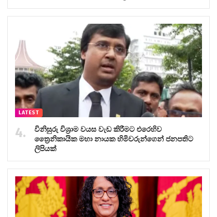
LATEST
විනිසුරු විශ්‍රාම වයස වැඩ කිරීමට එරෙහිව
ත්‍රෛනිකායික මහා නායක හිමිවරුන්ගෙන් ජනපතිට
ලිපියක්