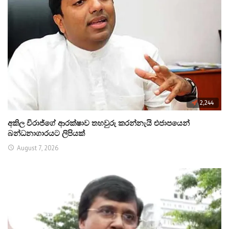
2,244
අකිල විරාජ්ගේ ආරක්ෂාව තහවුරු කරන්නැයි එජාපයෙන්
බන්ධනාගාරයට ලිපියක්
August 7, 2026