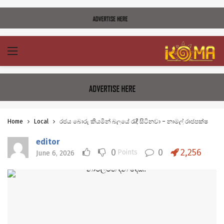
Home
Local
රජය බොරු කියමින් බලයේ රැඳී සිටිනවා – නාමල් රාජපක්ෂ
editor
0
0
2,256
Points
June 6, 2026