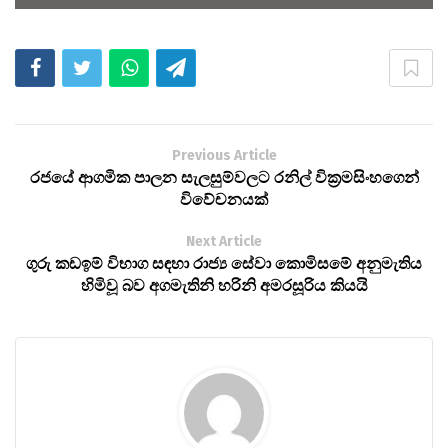
Previous Article
රජයේ ආගමික පාලන සැලසුම්වලට රනිල් වික්‍රමසිංහගෙන්
විවේචනයක්
Next Article
ගුරු කඩඉම් විභාග සඳහා රාජ්‍ය සේවා කොමිසමේ අනුමැතිය
හිමිවූ බව අගමැතිනි හරිනි අමරසූරිය කියයි