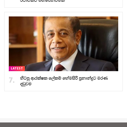
රටාවකට මඟපෙන්වීමක්
LATEST
හිටපු ආරක්ෂක ලේකම් හේමසිරි ප්‍රනාන්දුට මරණ
දඬුවම