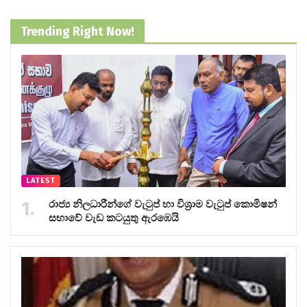
Trending Right Now!
LATEST
රාජ්‍ය නිලධාරීන්ගේ වැටුප් හා විශ්‍රාම වැටුප් කොමිෂන්
සභාවේ වැඩ කටයුතු ඇරඹෙයි