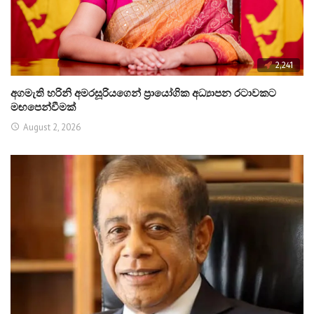
2,241
අගමැති හරිනි අමරසූරියගෙන් ප්‍රායෝගික අධ්‍යාපන රටාවකට
මඟපෙන්වීමක්
August 2, 2026