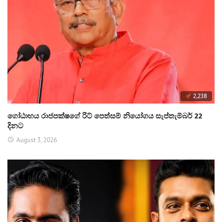
2,238
ගෝඨාභය රාජපක්ෂගේ රිට් පෙත්සම් නියෝගය සැප්තැම්බර් 22
දිනට
August 3, 2026