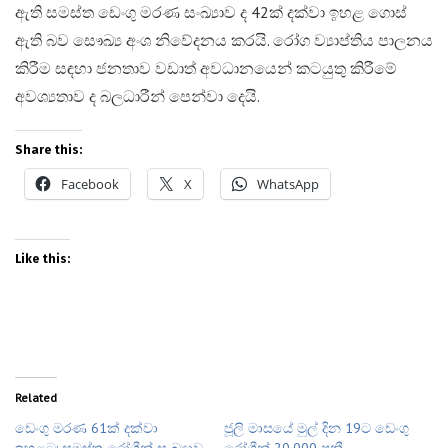
ඇති සමස්ත ඩෙංගු මරණ සංඛ්‍යාව ද 42ක් දක්වා ඉහළ ගොස්
ඇති බව සෞඛ්‍ය අංශ නිවේදනය කරයි. රෝග ව්‍යාප්තිය පාලනය
කිරීම සඳහා ජනතාව වඩාත් අවධානයෙන් කටයුතු කිරීමේ
අවශ්‍යතාව ද බලධාරීන් පෙන්වා දෙයි.
Share this:
Facebook
X
WhatsApp
Like this:
Related
ඩෙංගු මරණ 61ක් දක්වා
ජූලි මාසයේ මුල් දින 19ට ඩෙංගු
ඉහළට: සමස්ත රෝගීන් සංඛ්‍යාව
රෝගීන් 20,000 පනී