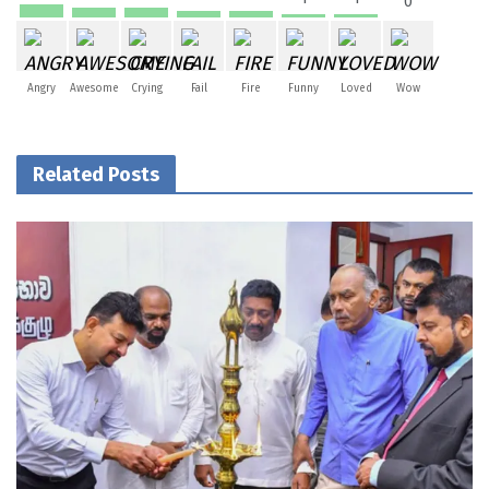
0
Angry
Awesome
Crying
Fail
Fire
Funny
Loved
Wow
Related Posts