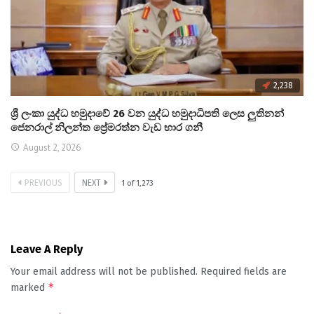
2,238
ශ්‍රී ලංකා යුද්ධ හමුදාවේ 26 වන යුද්ධ හමුදාධිපති ලෙස ලුතිනන්
ජෙනරාල් නිලන්ත ප්‍රේමරත්න වැඩ භාර ගනී
August 2, 2026
PREVIOUS
NEXT
1
of
1,273
Leave A Reply
Your email address will not be published.
Required fields are
*
marked