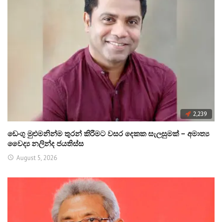
2,239
ඩෙංගු මුළුමනින්ම තුරන් කිරීමට වසර දෙකක සැලසුමක් – අමාත්‍ය
වෛද්‍ය නලින්ද ජයතිස්ස
August 5, 2026