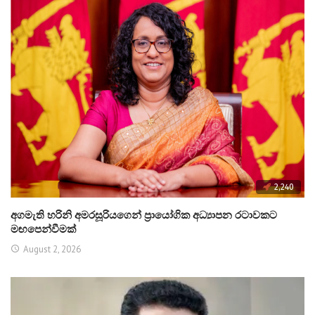
2,240
අගමැති හරිනි අමරසූරියගෙන් ප්‍රායෝගික අධ්‍යාපන රටාවකට
මඟපෙන්වීමක්
August 2, 2026