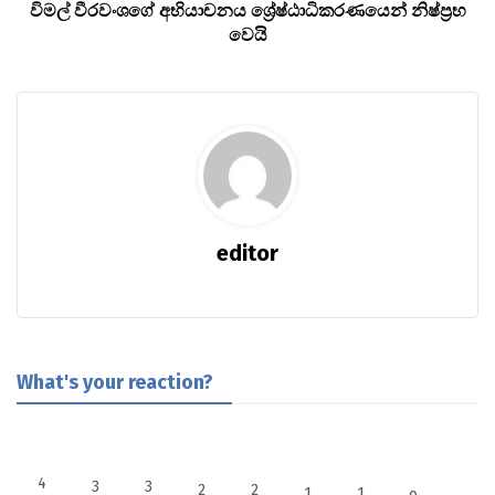
විමල් වීරවංශගේ අභියාචනය ශ්‍රේෂ්ඨාධිකරණයෙන් නිෂ්ප්‍රභ
වෙයි
editor
What's your reaction?
4
3
3
2
2
1
1