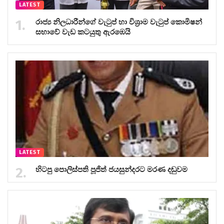
LATEST
රාජ්‍ය නිලධාරීන්ගේ වැටුප් හා විශ්‍රාම වැටුප් කොමිෂන්
සභාවේ වැඩ කටයුතු ඇරඹෙයි
LATEST
හිටපු පොලිස්පති පූජිත් ජයසුන්දරට මරණ දඬුවම