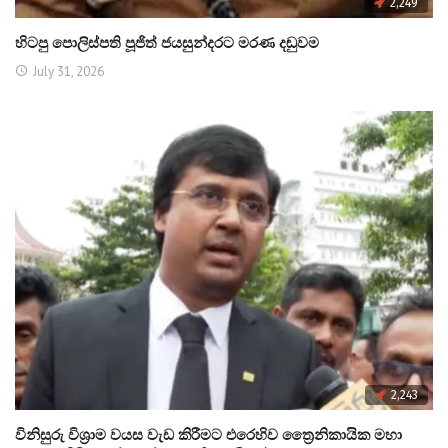
2,249
හිටපු පොලිස්පති පූජිත් ජයසුන්දරට මරණ දඬුවම
July 31, 2026
2,243
විනිසුරු විශ්‍රාම වයස වැඩ කිරීමට එරෙහිව ත්‍රෛනිකායික මහා