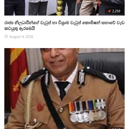
2,250
රාජ්‍ය නිලධාරීන්ගේ වැටුප් හා විශ්‍රාම වැටුප් කොමිෂන් සභාවේ වැඩ
කටයුතු ඇරඹෙයි
August 4, 2026