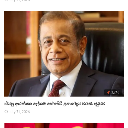
2,240
හිටපු ආරක්ෂක ලේකම් හේමසිරි ප්‍රනාන්දුට මරණ දඬුවම
July 31, 2026