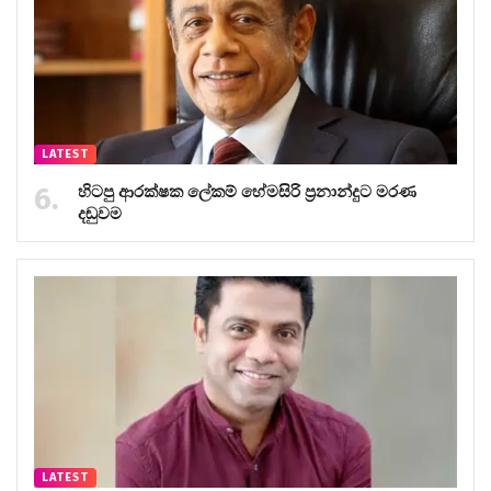
LATEST
හිටපු ආරක්ෂක ලේකම් හේමසිරි ප්‍රනාන්දුට මරණ
දඬුවම
LATEST