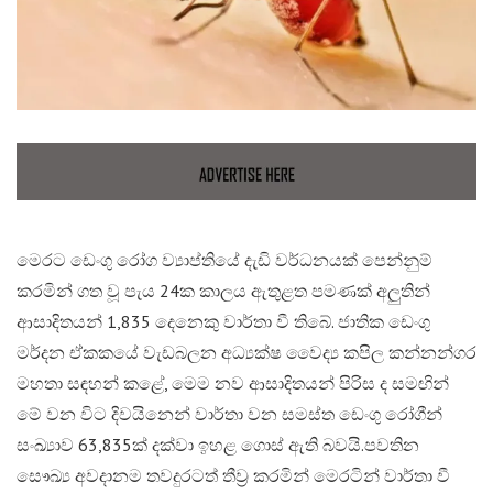
මෙරට ඩෙංගු රෝග ව්‍යාප්තියේ දැඩි වර්ධනයක් පෙන්නුම්
කරමින් ගත වූ පැය 24ක කාලය ඇතුළත පමණක් අලුතින්
ආසාදිතයන් 1,835 දෙනෙකු වාර්තා වී තිබේ. ජාතික ඩෙංගු
මර්දන ඒකකයේ වැඩබලන අධ්‍යක්ෂ වෛද්‍ය කපිල කන්නන්ගර
මහතා සඳහන් කළේ, මෙම නව ආසාදිතයන් පිරිස ද සමඟින්
මේ වන විට දිවයිනෙන් වාර්තා වන සමස්ත ඩෙංගු රෝගීන්
සංඛ්‍යාව 63,835ක් දක්වා ඉහළ ගොස් ඇති බවයි.​පවතින
සෞඛ්‍ය අවදානම තවදුරටත් තීව්‍ර කරමින් මෙරටින් වාර්තා වී