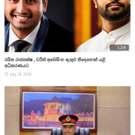
2,238
රඛිත රාජපක්ෂ , චරිත් අබේසිංහ ඇතුළු තිදෙනෙක් යළි
අධිකරණයට
July 28, 2026