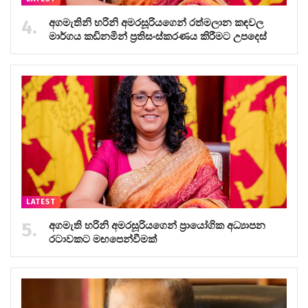
අගමැතිනි හරිනි අමරසූරියගෙන් රත්මලාන කඳවල
මාර්ගය කඩිනමින් ප්‍රතිසංස්කරණය කිරීමට උපදෙස්
LATEST
අගමැති හරිනි අමරසූරියගෙන් ප්‍රායෝගික අධ්‍යාපන
රටාවකට මඟපෙන්වීමක්