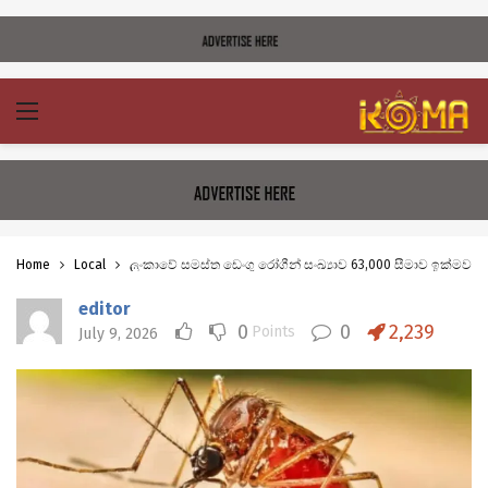
Home
Local
ලංකාවේ සමස්ත ඩෙංගු රෝගීන් සංඛ්‍යාව 63,000 සීමාව ඉක්මවයි
editor
0
0
2,239
Points
July 9, 2026