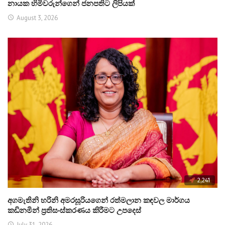
නායක හිමිවරුන්ගෙන් ජනපතිට ලිපියක්
August 3, 2026
2,241
අගමැතිනි හරිනි අමරසූරියගෙන් රත්මලාන කඳවල මාර්ගය
කඩිනමින් ප්‍රතිසංස්කරණය කිරීමට උපදෙස්
July 31, 2026