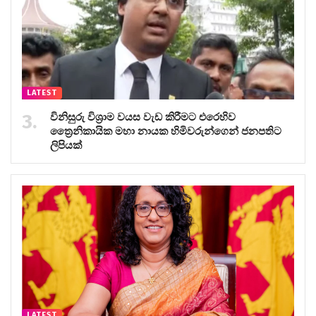
LATEST
විනිසුරු විශ්‍රාම වයස වැඩ කිරීමට එරෙහිව
ත්‍රෛනිකායික මහා නායක හිමිවරුන්ගෙන් ජනපතිට
ලිපියක්
LATEST