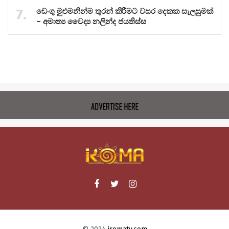
ඩෙංගු මුළුමනින්ම තුරන් කිරීමට වසර දෙකක සැලසුමක්
– අමාත්‍ය වෛද්‍ය නලින්ද ජයතිස්ස