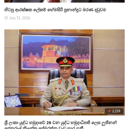
හිටපු ආරක්ෂක ලේකම් හේමසිරි ප්‍රනාන්දුට මරණ දඬුවම
July 31, 2026
2,239
ශ්‍රී ලංකා යුද්ධ හමුදාවේ 26 වන යුද්ධ හමුදාධිපති ලෙස ලුතිනන්
ජෙනරාල් නිලන්ත ප්‍රේමරත්න වැඩ භාර ගනී