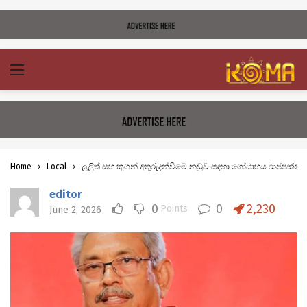
Home
Local
ලලිත් සහ කූගන් අතුරුදන්වීමේ නඩුව සඳහා ගෝඨාභය රාජපක්ෂට
editor
0
0
2,230
Points
June 2, 2026