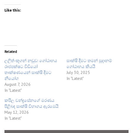
Like this:
Related
ලලිත්-කූගන් නඩුව: ගෝඨාභය
සාක්ෂි දීමට තමන් සූදානම්
රාජපක්ෂට වීඩියෝ
ගෝඨාභය කියයි
තාක්ෂණයෙන් සාක්ෂි දීමට
July 30, 2025
නියෝග
In "Latest"
August 7, 2026
In "Latest"
කපිල චන්ද්‍රසේනගේ මරණය
පිළිබඳ සාක්ෂි විභාගය ඇරඹෙයි
May 12, 2026
In "Latest"