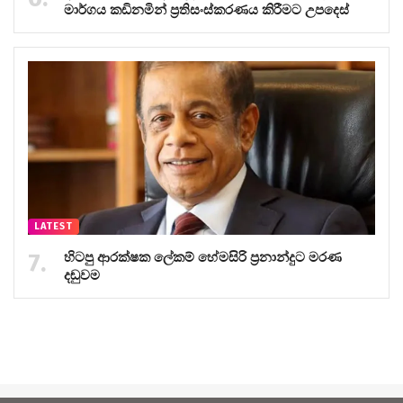
මාර්ගය කඩිනමින් ප්‍රතිසංස්කරණය කිරීමට උපදෙස්
LATEST
හිටපු ආරක්ෂක ලේකම් හේමසිරි ප්‍රනාන්දුට මරණ
දඬුවම