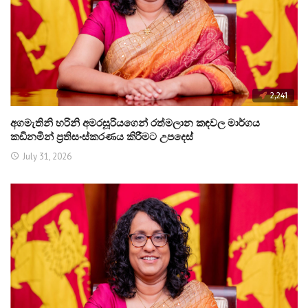
2,241
අගමැතිනි හරිනි අමරසූරියගෙන් රත්මලාන කඳවල මාර්ගය
කඩිනමින් ප්‍රතිසංස්කරණය කිරීමට උපදෙස්
July 31, 2026