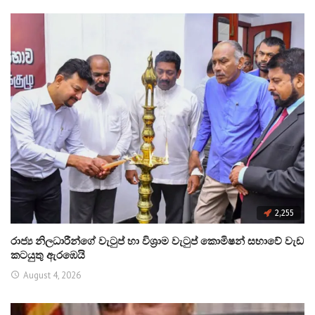
2,255
රාජ්‍ය නිලධාරීන්ගේ වැටුප් හා විශ්‍රාම වැටුප් කොමිෂන් සභාවේ වැඩ
කටයුතු ඇරඹෙයි
August 4, 2026