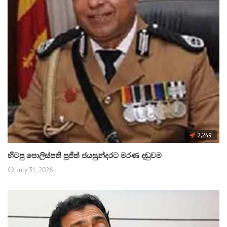
2,249
හිටපු පොලිස්පති පූජිත් ජයසුන්දරට මරණ දඬුවම
July 31, 2026