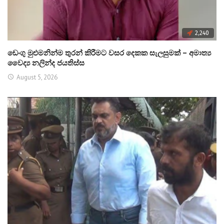
2,240
ඩෙංගු මුළුමනින්ම තුරන් කිරීමට වසර දෙකක සැලසුමක් – අමාත්‍ය
වෛද්‍ය නලින්ද ජයතිස්ස
August 5, 2026