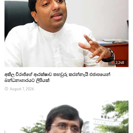
2,248
අකිල විරාජ්ගේ ආරක්ෂාව තහවුරු කරන්නැයි එජාපයෙන්
බන්ධනාගාරයට ලිපියක්
August 7, 2026