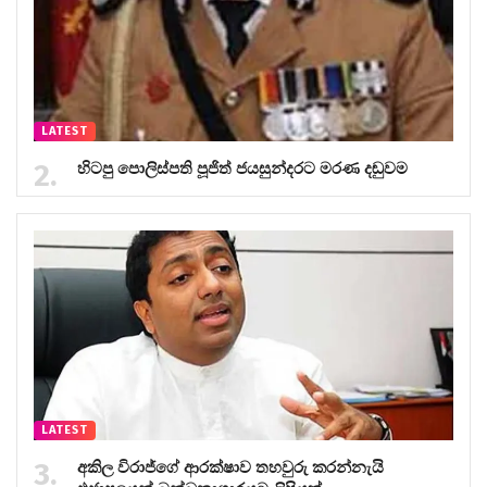
LATEST
හිටපු පොලිස්පති පූජිත් ජයසුන්දරට මරණ දඬුවම
LATEST
අකිල විරාජ්ගේ ආරක්ෂාව තහවුරු කරන්නැයි