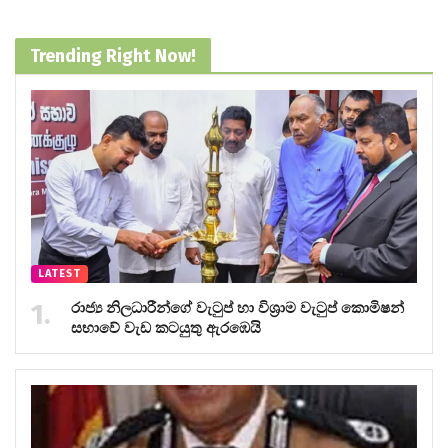
Trending Right Now!
LATEST
රාජ්‍ය නිලධාරීන්ගේ වැටුප් හා විශ්‍රාම වැටුප් කොමිෂන්
සභාවේ වැඩ කටයුතු ඇරඹෙයි