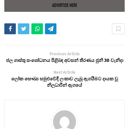
Previous Article
ජල ගාස්තු සංශෝධනය පිළිබඳ අවසන් තීරණය ජුනි 30 වැනිදා
Next Article
​ලෝක සෞඛ්‍ය සමුළුවේදී ලංකාව ලැබූ ඇගයීමට දායක වූ
නිලධාරීන් ඇගයේ