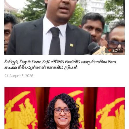
2,244
විනිසුරු විශ්‍රාම වයස වැඩ කිරීමට එරෙහිව ත්‍රෛනිකායික මහා
නායක හිමිවරුන්ගෙන් ජනපතිට ලිපියක්
August 3, 2026