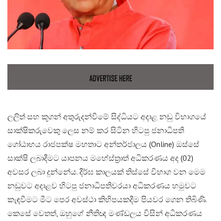
ලලිත් සහ කූගන් අතුරුදන්වීමේ සිද්ධියට අදාළ නඩු විභාගයේ
සාක්ෂිකරුවෙකු ලෙස නම් කර සිටින හිටපු ජනාධිපති
ගෝඨාභය රාජපක්ෂ මහතාට අන්තර්ජාලය (Online) ඔස්සේ
සාක්ෂි ලබාදීමට යාපනය මහේස්ත්‍රාත් අධිකරණය අද (02)
අවසර ලබා දුන්නේය. දීර්ඝ කාලයක් තිස්සේ විභාග වන මෙම
නඩුවට අදාළව හිටපු ජනාධිපතිවරයා අධිකරණය හමුවට
කැඳවීමට මීට පෙර අවස්ථා කිහිපයකදීම පියවර ගෙන තිබිණි.​
කෙසේ වෙතත්, ඔහුගේ නීතිඥ මණ්ඩලය විසින් අධිකරණය