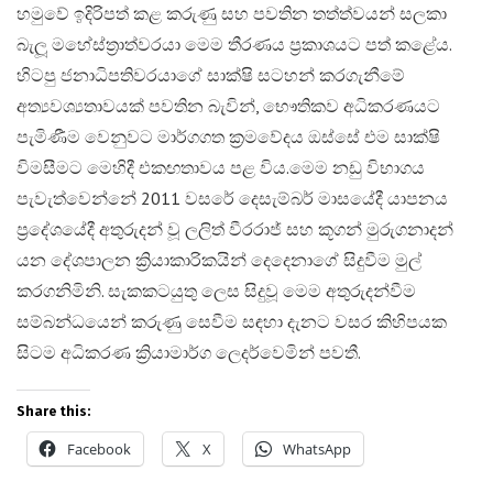
හමුවේ ඉදිරිපත් කළ කරුණු සහ පවතින තත්ත්වයන් සලකා
බැලූ මහේස්ත්‍රාත්වරයා මෙම තීරණය ප්‍රකාශයට පත් කළේය.
හිටපු ජනාධිපතිවරයාගේ සාක්ෂි සටහන් කරගැනීමේ
අත්‍යවශ්‍යතාවයක් පවතින බැවින්, භෞතිකව අධිකරණයට
පැමිණීම වෙනුවට මාර්ගගත ක්‍රමවේදය ඔස්සේ එම සාක්ෂි
විමසීමට මෙහිදී එකඟතාවය පළ විය.​මෙම නඩු විභාගය
පැවැත්වෙන්නේ 2011 වසරේ දෙසැම්බර් මාසයේදී යාපනය
ප්‍රදේශයේදී අතුරුදන් වූ ලලිත් වීරරාජ් සහ කූගන් මුරුගනාදන්
යන දේශපාලන ක්‍රියාකාරිකයින් දෙදෙනාගේ සිදුවීම මුල්
කරගනිමිනි. සැකකටයුතු ලෙස සිදුවූ මෙම අතුරුදන්වීම
සම්බන්ධයෙන් කරුණු සෙවීම සඳහා දැනට වසර කිහිපයක
සිටම අධිකරණ ක්‍රියාමාර්ග ලෙදර්වෙමින් පවතී.
Share this:
Facebook
X
WhatsApp