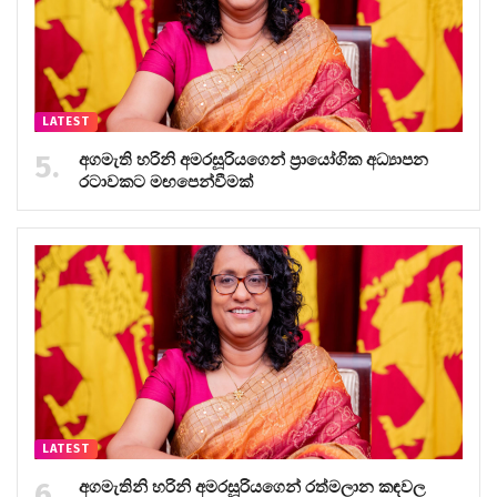
LATEST
අගමැති හරිනි අමරසූරියගෙන් ප්‍රායෝගික අධ්‍යාපන
රටාවකට මඟපෙන්වීමක්
LATEST
අගමැතිනි හරිනි අමරසූරියගෙන් රත්මලාන කඳවල