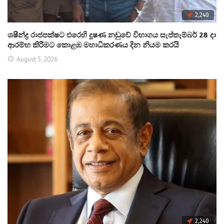
2,240
ශෂීන්ද්‍ර රාජපක්ෂට එරෙහි දූෂණ නඩුවේ විභාගය සැප්තැම්බර් 28 දා
ආරම්භ කිරීමට කොළඹ මහාධිකරණය දින නියම කරයි
August 5, 2026
2,240