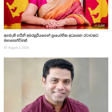
2,241
අගමැති හරිනි අමරසූරියගෙන් ප්‍රායෝගික අධ්‍යාපන රටාවකට
මඟපෙන්වීමක්
August 2, 2026