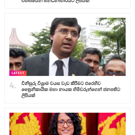
එජාපයෙන් බන්ධනාගාරයට ලිපියක්
LATEST
විනිසුරු විශ්‍රාම වයස වැඩ කිරීමට එරෙහිව
ත්‍රෛනිකායික මහා නායක හිමිවරුන්ගෙන් ජනපතිට
ලිපියක්