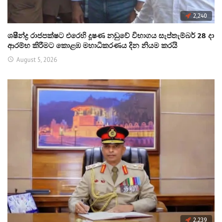
2,240
ශෂීන්ද්‍ර රාජපක්ෂට එරෙහි දූෂණ නඩුවේ විභාගය සැප්තැම්බර් 28 දා
ආරම්භ කිරීමට කොළඹ මහාධිකරණය දින නියම කරයි
August 5, 2026
2,239