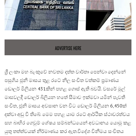
​ශ්‍රී ලංකා මහ බැංකුවේ නවතම දත්ත වාර්තා පෙන්වා දෙන්නේ
පසුගිය ජූනි මාසය තුළ රටේ නිල සංචිත වත්කම් ප්‍රමාණය
ඩොලර් මිලියන 431කින් පහළ ගොස් ඇති බවයි. වසරේ මුල්
මාසවලදී ඩොලර් බිලියන හතේ සීමාව ඉක්මවා යමින් පැවති
සංචිත, ජූනි මාසය අවසාන වන විට ඩොලර් මිලියන 6,450ක්
දක්වා අඩු වී තිබේ. මෙම පහළ යාම රටේ ආර්ථික ස්ථාවරත්වය
සහ බාහිර ගෙවුම් ශේෂය සම්බන්ධයෙන් අවධානය යොමු කළ
යුතු තත්ත්වයක් නිර්මාණය කර ඇත.​විදේශ විනිමය සංචිතය