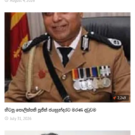
August 4, 2026
2,249
හිටපු පොලිස්පති පූජිත් ජයසුන්දරට මරණ දඬුවම
July 31, 2026