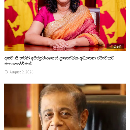
2,241
අගමැති හරිනි අමරසූරියගෙන් ප්‍රායෝගික අධ්‍යාපන රටාවකට
මඟපෙන්වීමක්
August 2, 2026