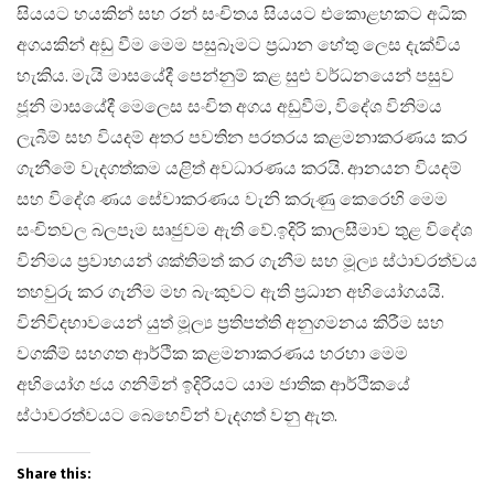
සියයට හයකින් සහ රන් සංචිතය සියයට එකොළහකට අධික
අගයකින් අඩු වීම මෙම පසුබෑමට ප්‍රධාන හේතු ලෙස දැක්විය
හැකිය. මැයි මාසයේදී පෙන්නුම් කළ සුළු වර්ධනයෙන් පසුව
ජූනි මාසයේදී මෙලෙස සංචිත අගය අඩුවීම, විදේශ විනිමය
ලැබීම් සහ වියදම් අතර පවතින පරතරය කළමනාකරණය කර
ගැනීමේ වැදගත්කම යළිත් අවධාරණය කරයි. ආනයන වියදම්
සහ විදේශ ණය සේවාකරණය වැනි කරුණු කෙරෙහි මෙම
සංචිතවල බලපෑම සෘජුවම ඇති වේ.​ඉදිරි කාලසීමාව තුළ විදේශ
විනිමය ප්‍රවාහයන් ශක්තිමත් කර ගැනීම සහ මූල්‍ය ස්ථාවරත්වය
තහවුරු කර ගැනීම මහ බැංකුවට ඇති ප්‍රධාන අභියෝගයයි.
විනිවිදභාවයෙන් යුත් මූල්‍ය ප්‍රතිපත්ති අනුගමනය කිරීම සහ
වගකීම් සහගත ආර්ථික කළමනාකරණය හරහා මෙම
අභියෝග ජය ගනිමින් ඉදිරියට යාම ජාතික ආර්ථිකයේ
ස්ථාවරත්වයට බෙහෙවින් වැදගත් වනු ඇත.
Share this: