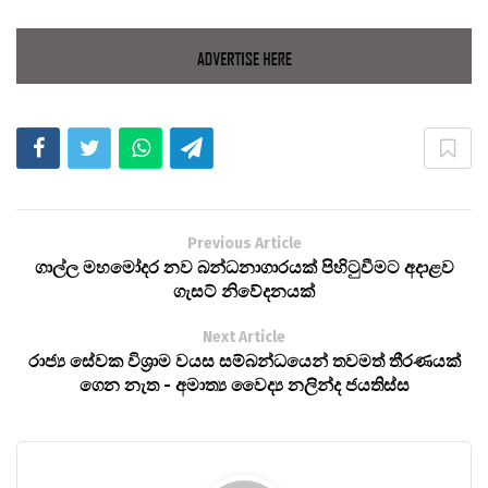
Previous Article
ගාල්ල මහමෝදර නව බන්ධනාගාරයක් පිහිටුවීමට අදාළව
ගැසට් නිවේදනයක්
Next Article
රාජ්‍ය සේවක විශ්‍රාම වයස සම්බන්ධයෙන් තවමත් තීරණයක්
ගෙන නැත - අමාත්‍ය වෛද්‍ය නලින්ද ජයතිස්ස