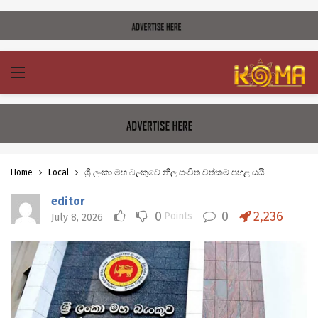
Home
Local
ශ්‍රී ලංකා මහ බැංකුවේ නිල සංචිත වත්කම් පහළ යයි
editor
0
0
2,236
Points
July 8, 2026