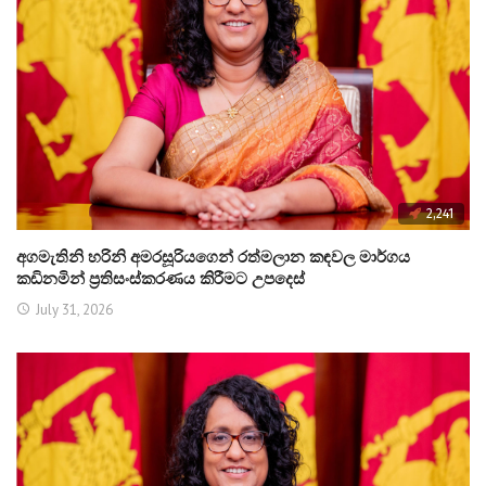
2,241
අගමැතිනි හරිනි අමරසූරියගෙන් රත්මලාන කඳවල මාර්ගය
කඩිනමින් ප්‍රතිසංස්කරණය කිරීමට උපදෙස්
July 31, 2026