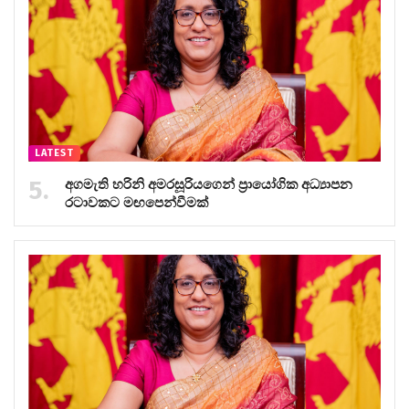
LATEST
අගමැති හරිනි අමරසූරියගෙන් ප්‍රායෝගික අධ්‍යාපන
රටාවකට මඟපෙන්වීමක්