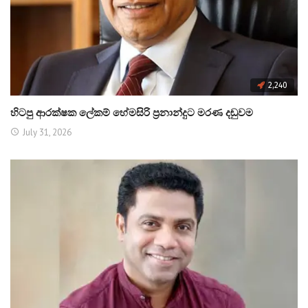
2,240
හිටපු ආරක්ෂක ලේකම් හේමසිරි ප්‍රනාන්දුට මරණ දඬුවම
July 31, 2026