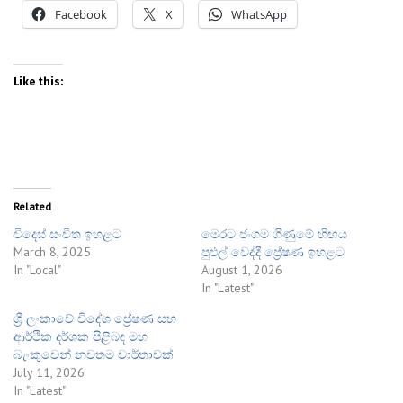
Facebook
X
WhatsApp
Like this:
Related
විදෙස් සංචිත ඉහළට
මෙරට ජංගම ගිණුමේ හිඟය
March 8, 2025
පුළුල් වෙද්දී ප්‍රේෂණ ඉහළට
In "Local"
August 1, 2026
In "Latest"
ශ්‍රී ලංකාවේ විදේශ ප්‍රේෂණ සහ
ආර්ථික දර්ශක පිළිබඳ මහ
බැංකුවෙන් නවතම වාර්තාවක්
July 11, 2026
In "Latest"