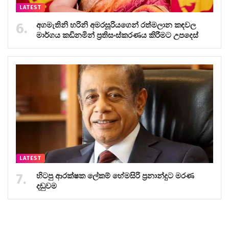
LATEST
අගමැතිනි හරිනි අමරසූරියගෙන් රත්මලාන කඳවල
මාර්ගය කඩිනමින් ප්‍රතිසංස්කරණය කිරීමට උපදෙස්
LATEST
හිටපු ආරක්ෂක ලේකම් හේමසිරි ප්‍රනාන්දුට මරණ
දඬුවම