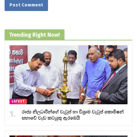
Trending Right Now!
LATEST
රාජ්‍ය නිලධාරීන්ගේ වැටුප් හා විශ්‍රාම වැටුප් කොමිෂන්
සභාවේ වැඩ කටයුතු ඇරඹෙයි