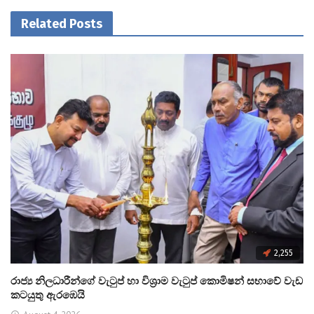
Related Posts
2,255
රාජ්‍ය නිලධාරීන්ගේ වැටුප් හා විශ්‍රාම වැටුප් කොමිෂන් සභාවේ වැඩ
කටයුතු ඇරඹෙයි