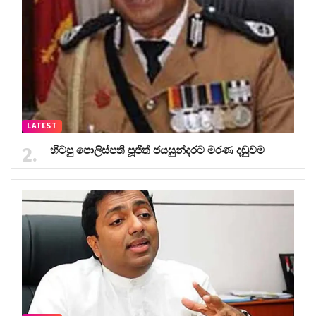
LATEST
හිටපු පොලිස්පති පූජිත් ජයසුන්දරට මරණ දඬුවම