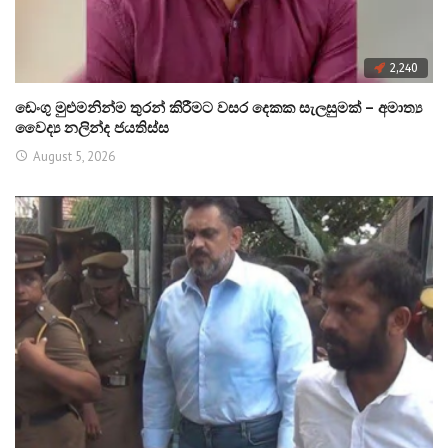
2,240
ඩෙංගු මුළුමනින්ම තුරන් කිරීමට වසර දෙකක සැලසුමක් – අමාත්‍ය
වෛද්‍ය නලින්ද ජයතිස්ස
August 5, 2026