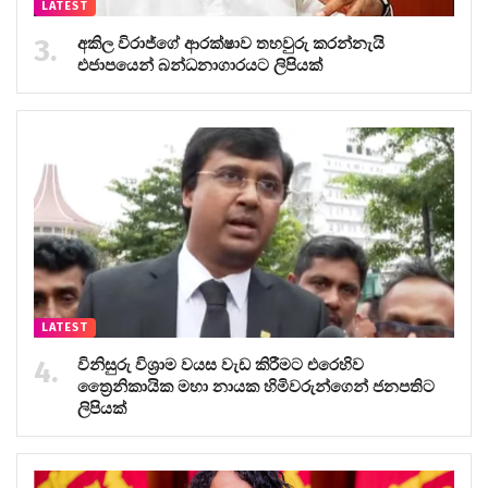
LATEST
අකිල විරාජ්ගේ ආරක්ෂාව තහවුරු කරන්නැයි
එජාපයෙන් බන්ධනාගාරයට ලිපියක්
LATEST
විනිසුරු විශ්‍රාම වයස වැඩ කිරීමට එරෙහිව
ත්‍රෛනිකායික මහා නායක හිමිවරුන්ගෙන් ජනපතිට
ලිපියක්