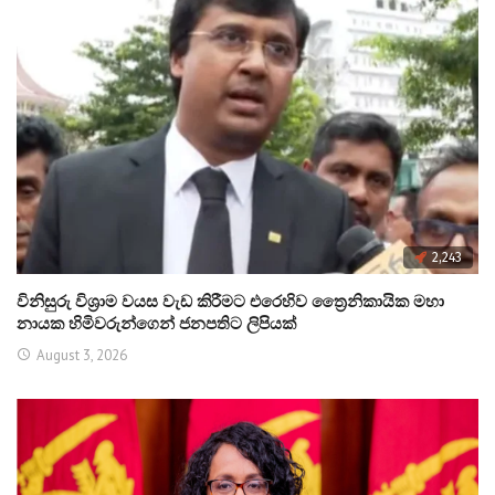
2,243
විනිසුරු විශ්‍රාම වයස වැඩ කිරීමට එරෙහිව ත්‍රෛනිකායික මහා
නායක හිමිවරුන්ගෙන් ජනපතිට ලිපියක්
August 3, 2026