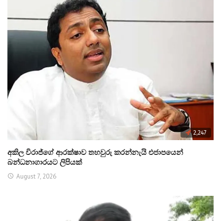
2,247
අකිල විරාජ්ගේ ආරක්ෂාව තහවුරු කරන්නැයි එජාපයෙන්
බන්ධනාගාරයට ලිපියක්
August 7, 2026