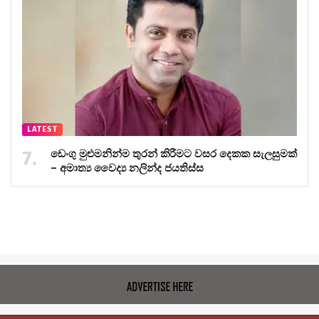
LATEST
ඩෙංගු මුළුමනින්ම තුරන් කිරීමට වසර දෙකක සැලසුමක්
– අමාත්‍ය වෛද්‍ය නලින්ද ජයතිස්ස