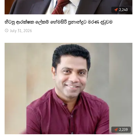
2,240
හිටපු ආරක්ෂක ලේකම් හේමසිරි ප්‍රනාන්දුට මරණ දඬුවම
July 31, 2026
2,239