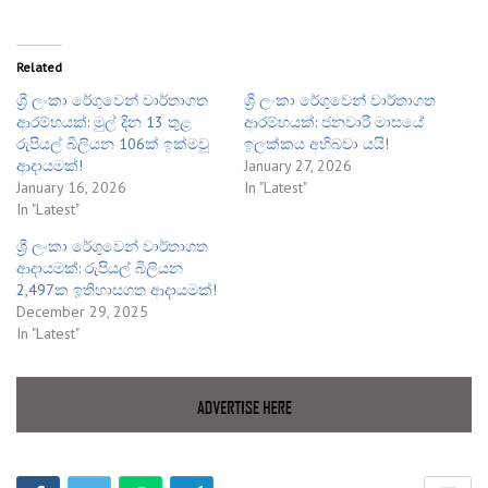
Related
​ශ්‍රී ලංකා රේගුවෙන් වාර්තාගත
ශ්‍රී ලංකා රේගුවෙන් වාර්තාගත
ආරම්භයක්: මුල් දින 13 තුළ
ආරම්භයක්: ජනවාරි මාසයේ
රුපියල් බිලියන 106ක් ඉක්මවූ
ඉලක්කය අභිබවා යයි!
ආදායමක්!
January 27, 2026
January 16, 2026
In "Latest"
In "Latest"
​ශ්‍රී ලංකා රේගුවෙන් වාර්තාගත
ආදායමක්: රුපියල් බිලියන
2,497ක ඉතිහාසගත ආදායමක්!
December 29, 2025
In "Latest"