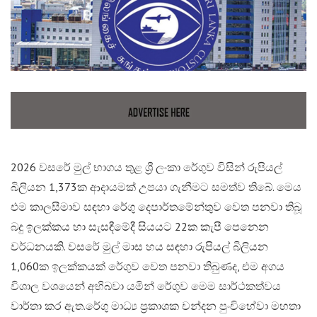
2026 වසරේ මුල් භාගය තුළ ශ්‍රී ලංකා රේගුව විසින් රුපියල්
බිලියන 1,373ක ආදායමක් උපයා ගැනීමට සමත්ව තිබේ. මෙය
එම කාලසීමාව සඳහා රේගු දෙපාර්තමේන්තුව වෙත පනවා තිබූ
බදු ඉලක්කය හා සැසඳීමේදී සියයට 22ක කැපී පෙනෙන
වර්ධනයකි. වසරේ මුල් මාස හය සඳහා රුපියල් බිලියන
1,060ක ඉලක්කයක් රේගුව වෙත පනවා තිබුණද, එම අගය
විශාල වශයෙන් අභිබවා යමින් රේගුව මෙම සාර්ථකත්වය
වාර්තා කර ඇත.​රේගු මාධ්‍ය ප්‍රකාශක චන්දන පුංචිහේවා මහතා