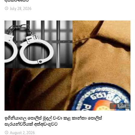
අධිකරණයට
July 28, 2026
2,238
ඉගිනියාගල පොලිස් මුදල් වංචා කළ කාන්තා පොලිස්
සැරයන්වරියක් අත්අඩංගුවට
August 2, 2026