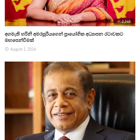
2,240
අගමැති හරිනි අමරසූරියගෙන් ප්‍රායෝගික අධ්‍යාපන රටාවකට
මඟපෙන්වීමක්
August 2, 2026