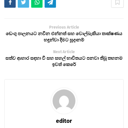
Previous Article
ඩෙංගු පාලනයට නවීන එන්නත් සහ වොල්බැකියා තාක්ෂණය
හඳුන්වා දීමට සූදානම්
Next Article
සත්ව ආහාර සඳහා වී සහ සහල් භාවිතයට පනවා තිබූ තහනම
ඉවත් කෙරේ
editor