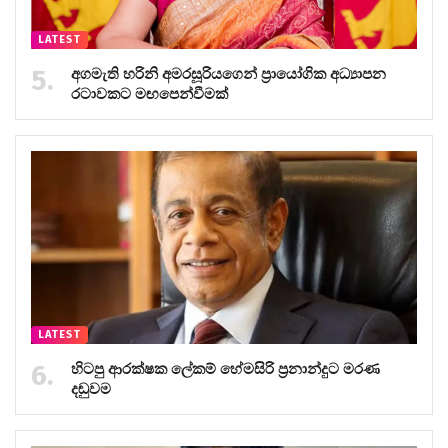
LATEST
අගමැති හරිනි අමරසූරියගෙන් ප්‍රායෝගික අධ්‍යාපන
රටාවකට මඟපෙන්වීමක්
LATEST
හිටපු ආරක්ෂක ලේකම් හේමසිරි ප්‍රනාන්දුට මරණ
දඬුවම