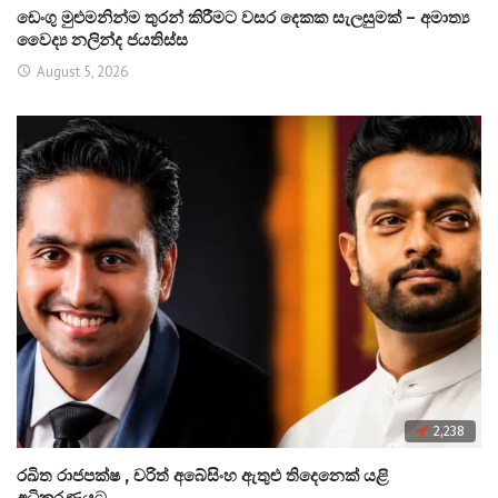
ඩෙංගු මුළුමනින්ම තුරන් කිරීමට වසර දෙකක සැලසුමක් – අමාත්‍ය
වෛද්‍ය නලින්ද ජයතිස්ස
August 5, 2026
2,238
රඛිත රාජපක්ෂ , චරිත් අබේසිංහ ඇතුළු තිදෙනෙක් යළි