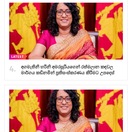
LATEST
අගමැතිනි හරිනි අමරසූරියගෙන් රත්මලාන කඳවල
මාර්ගය කඩිනමින් ප්‍රතිසංස්කරණය කිරීමට උපදෙස්