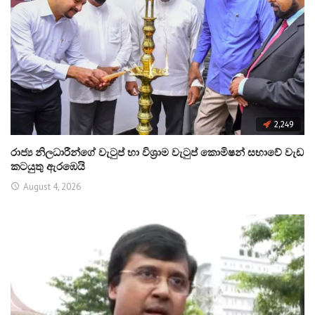
2,249
රාජ්‍ය නිලධාරීන්ගේ වැටුප් හා විශ්‍රාම වැටුප් කොමිෂන් සභාවේ වැඩ
කටයුතු ඇරඹෙයි
August 4, 2026