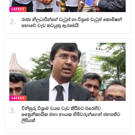
LATEST
රාජ්‍ය නිලධාරීන්ගේ වැටුප් හා විශ්‍රාම වැටුප් කොමිෂන්
සභාවේ වැඩ කටයුතු ඇරඹෙයි
LATEST
විනිසුරු විශ්‍රාම වයස වැඩ කිරීමට එරෙහිව
ත්‍රෛනිකායික මහා නායක හිමිවරුන්ගෙන් ජනපතිට
ලිපියක්