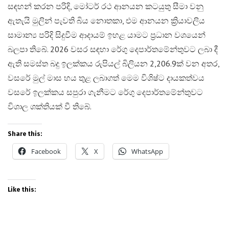
සඳහන් කරන පරිදි, මෝටර් රථ ආනයන කටයුතු සීමා වනු
ඇතැයි මුලින් පැවති බිය නොතකා, එම ආනයන ක්‍රියාවලිය
සාමාන්‍ය පරිදි සිදුවීම ආදායම් ඉහළ යාමට ප්‍රධාන වශයෙන්
බලපා තිබේ. 2026 වසර සඳහා රේගු දෙපාර්තමේන්තුවට ලබා දී
ඇති සමස්ත බදු ඉලක්කය රුපියල් බිලියන 2,206.9ක් වන අතර,
වසරේ මුල් මාස හය තුළ ලබාගත් මෙම විශිෂ්ට දායකත්වය
වසරේ ඉලක්කය සපුරා ගැනීමට රේගු දෙපාර්තමේන්තුවට
විශාල ශක්තියක් වී තිබේ.
Share this:
Facebook
X
WhatsApp
Like this: