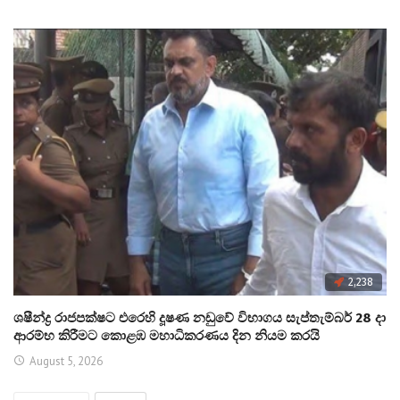
2,238
ශෂීන්ද්‍ර රාජපක්ෂට එරෙහි දූෂණ නඩුවේ විභාගය සැප්තැම්බර් 28 දා
ආරම්භ කිරීමට කොළඹ මහාධිකරණය දින නියම කරයි
August 5, 2026