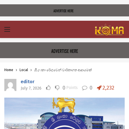
Home
Local
ශ්‍රී ලංකා රේගුවෙන් වාර්තාගත ආදායමක්
editor
0
0
2,232
Points
July 7, 2026