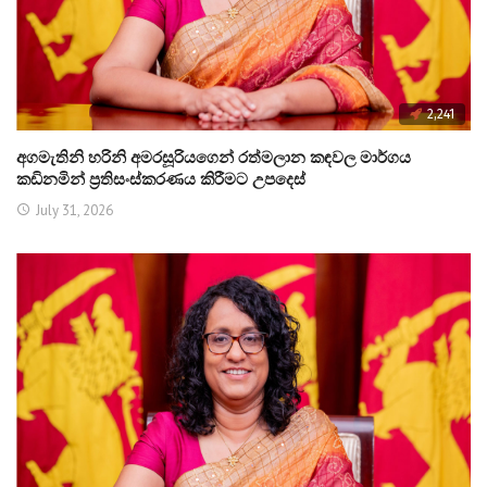
2,241
අගමැතිනි හරිනි අමරසූරියගෙන් රත්මලාන කඳවල මාර්ගය
කඩිනමින් ප්‍රතිසංස්කරණය කිරීමට උපදෙස්
July 31, 2026