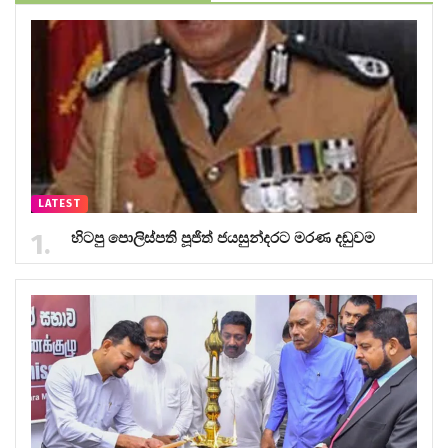
LATEST
හිටපු පොලිස්පති පූජිත් ජයසුන්දරට මරණ දඬුවම