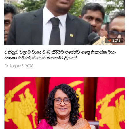
2,242
විනිසුරු විශ්‍රාම වයස වැඩ කිරීමට එරෙහිව ත්‍රෛනිකායික මහා
නායක හිමිවරුන්ගෙන් ජනපතිට ලිපියක්
August 3, 2026