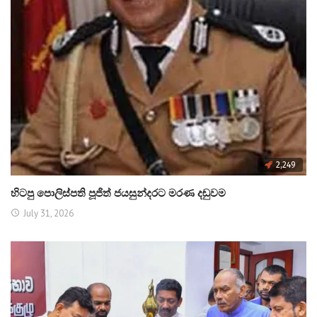
2,249
හිටපු පොලිස්පති පූජිත් ජයසුන්දරට මරණ දඬුවම
July 31, 2026