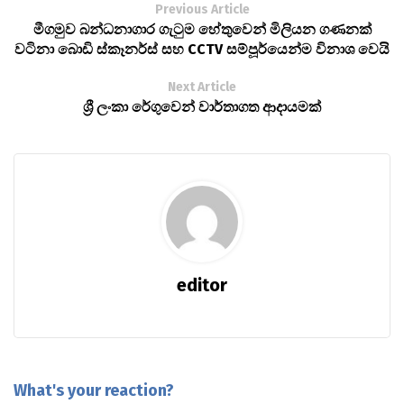
Previous Article
මීගමුව බන්ධනාගාර ගැටුම හේතුවෙන් මිලියන ගණනක්
වටිනා බොඩි ස්කෑනර්ස් සහ CCTV සම්පූර්යෙන්ම විනාශ වෙයි
Next Article
ශ්‍රී ලංකා රේගුවෙන් වාර්තාගත ආදායමක්
editor
What's your reaction?