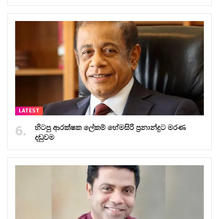
LATEST
හිටපු ආරක්ෂක ලේකම් හේමසිරි ප්‍රනාන්දුට මරණ
දඬුවම