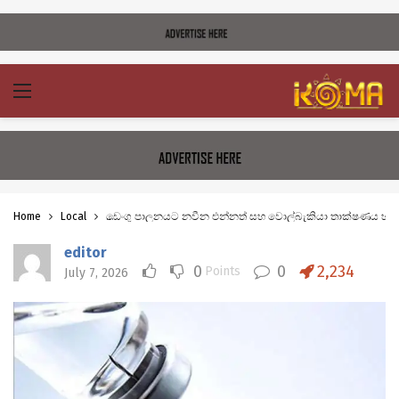
Home
Local
ඩෙංගු පාලනයට නවීන එන්නත් සහ වොල්බැකියා තාක්ෂණය හඳුන්ව
editor
0
0
2,234
Points
July 7, 2026