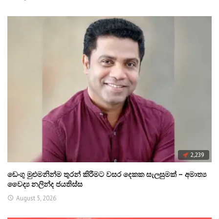
2,239
ඩෙංගු මුළුමනින්ම තුරන් කිරීමට වසර දෙකක සැලසුමක් – අමාත්‍ය
වෛද්‍ය නලින්ද ජයතිස්ස
August 5, 2026