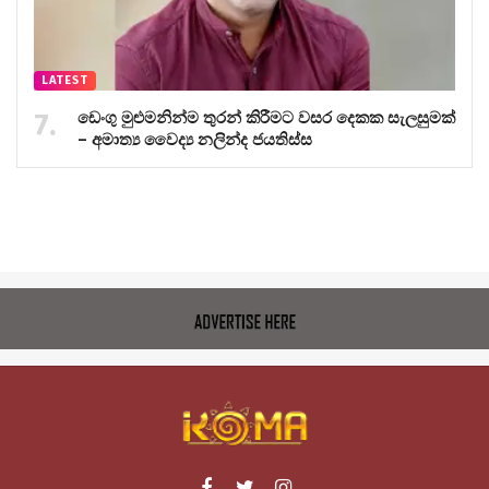
LATEST
ඩෙංගු මුළුමනින්ම තුරන් කිරීමට වසර දෙකක සැලසුමක්
– අමාත්‍ය වෛද්‍ය නලින්ද ජයතිස්ස