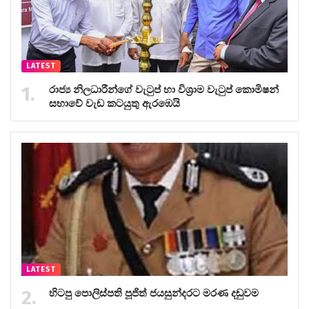
LATEST
රාජ්‍ය නිලධාරීන්ගේ වැටුප් හා විශ්‍රාම වැටුප් කොමිෂන්
සභාවේ වැඩ කටයුතු ඇරඹෙයි
LATEST
හිටපු පොලිස්පති පූජිත් ජයසුන්දරට මරණ දඬුවම