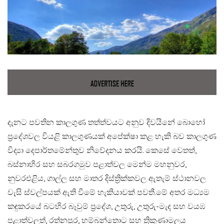
දැනට පවතින කාලගුණ තත්ත්වයට අනුව දිවයිනේ බොහෝ
ප්‍රදේශවල වියළි කාලගුණයක් අපේක්ෂා කළ හැකි බව කාලගුණ
විද්‍යා දෙපාර්තමේන්තුව නිවේදනය කරයි. කෙසේ වෙතත්,
බස්නාහිර සහ සබරගමුව පළාත්වල මෙන්ම මහනුවර,
නුවරඑළිය, ගාල්ල සහ මාතර දිස්ත්‍රික්කවල ඇතැම් ස්ථානවල
වැසි ස්වල්පයක් ඇති වීමේ හැකියාවක් පවතී.​මේ අතර මධ්‍යම
කඳුකරයේ බටහිර බෑවුම් ප්‍රදේශ, උතුරු, උතුරු-මැද සහ වයඹ
පළාත්වලත්, රත්නපුර, හම්බන්තොට සහ ත්‍රිකුණාමලය