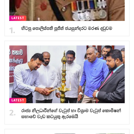
LATEST
හිටපු පොලිස්පති පූජිත් ජයසුන්දරට මරණ දඬුවම
LATEST
රාජ්‍ය නිලධාරීන්ගේ වැටුප් හා විශ්‍රාම වැටුප් කොමිෂන්
සභාවේ වැඩ කටයුතු ඇරඹෙයි