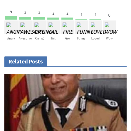
4
3
3
2
2
1
1
0
Angry
Awesome
Crying
Fail
Fire
Funny
Loved
Wow
Related Posts