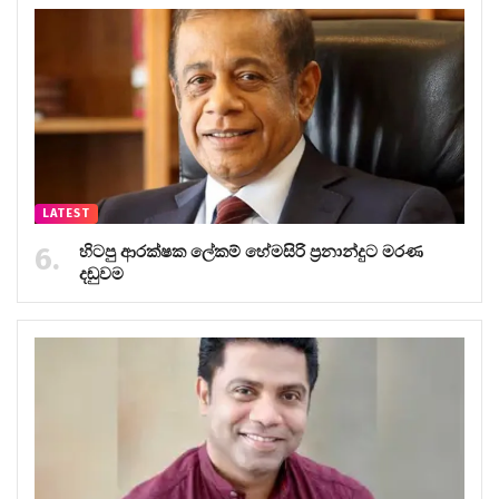
LATEST
හිටපු ආරක්ෂක ලේකම් හේමසිරි ප්‍රනාන්දුට මරණ
දඬුවම