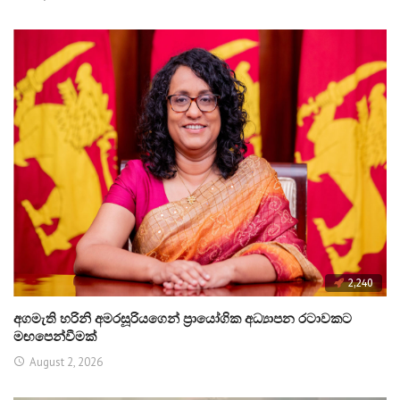
2,240
අගමැති හරිනි අමරසූරියගෙන් ප්‍රායෝගික අධ්‍යාපන රටාවකට
මඟපෙන්වීමක්
August 2, 2026