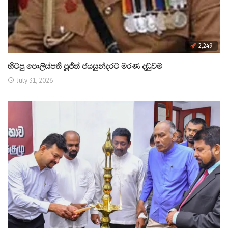
2,249
හිටපු පොලිස්පති පූජිත් ජයසුන්දරට මරණ දඬුවම
July 31, 2026