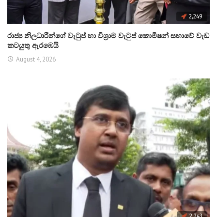
2,249
රාජ්‍ය නිලධාරීන්ගේ වැටුප් හා විශ්‍රාම වැටුප් කොමිෂන් සභාවේ වැඩ
කටයුතු ඇරඹෙයි
August 4, 2026
2,243