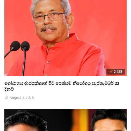
2,238
ගෝඨාභය රාජපක්ෂගේ රිට් පෙත්සම් නියෝගය සැප්තැම්බර් 22
දිනට
August 3, 2026