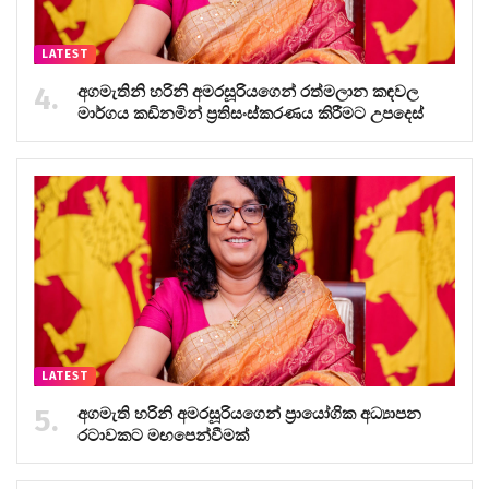
LATEST
අගමැතිනි හරිනි අමරසූරියගෙන් රත්මලාන කඳවල
මාර්ගය කඩිනමින් ප්‍රතිසංස්කරණය කිරීමට උපදෙස්
LATEST
අගමැති හරිනි අමරසූරියගෙන් ප්‍රායෝගික අධ්‍යාපන
රටාවකට මඟපෙන්වීමක්