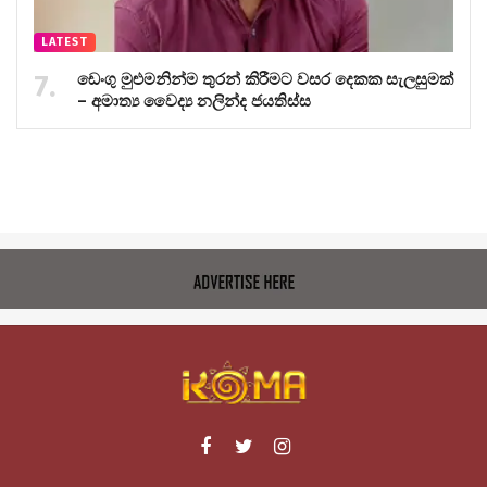
LATEST
ඩෙංගු මුළුමනින්ම තුරන් කිරීමට වසර දෙකක සැලසුමක්
– අමාත්‍ය වෛද්‍ය නලින්ද ජයතිස්ස