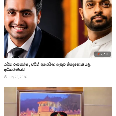
2,238
රඛිත රාජපක්ෂ , චරිත් අබේසිංහ ඇතුළු තිදෙනෙක් යළි
අධිකරණයට
July 28, 2026