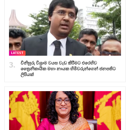
LATEST
විනිසුරු විශ්‍රාම වයස වැඩ කිරීමට එරෙහිව
ත්‍රෛනිකායික මහා නායක හිමිවරුන්ගෙන් ජනපතිට
ලිපියක්