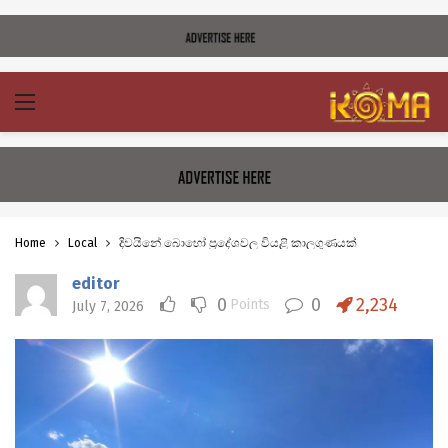
Home
Local
දිවයිනේ බොහෝ ප්‍රදේශවල වියළි කාලගුණයක්
editor
0
0
2,234
Points
July 7, 2026