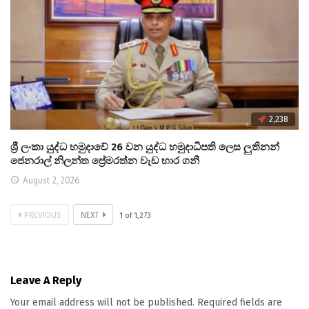
2,238
ශ්‍රී ලංකා යුද්ධ හමුදාවේ 26 වන යුද්ධ හමුදාධිපති ලෙස ලුතිනන්
ජෙනරාල් නිලන්ත ප්‍රේමරත්න වැඩ භාර ගනී
August 2, 2026
PREVIOUS
NEXT
1
of
1,273
Leave A Reply
Your email address will not be published.
Required fields are