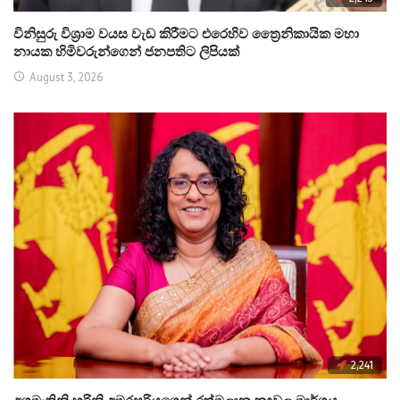
විනිසුරු විශ්‍රාම වයස වැඩ කිරීමට එරෙහිව ත්‍රෛනිකායික මහා
නායක හිමිවරුන්ගෙන් ජනපතිට ලිපියක්
August 3, 2026
2,241