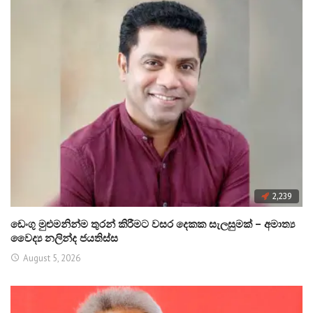
2,239
ඩෙංගු මුළුමනින්ම තුරන් කිරීමට වසර දෙකක සැලසුමක් – අමාත්‍ය
වෛද්‍ය නලින්ද ජයතිස්ස
August 5, 2026