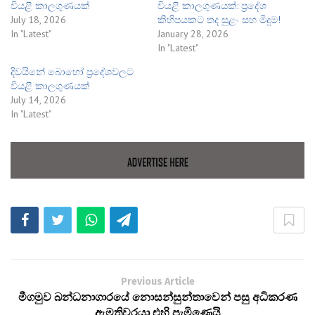
වියළි කාලගුණයක්
වියළි කාලගුණයක්: ප්‍රදේශ
July 18, 2026
කිහිපයකට තද සුළං සහ මීදුම!
In "Latest"
January 28, 2026
In "Latest"
දිවයිනේ බොහෝ ප්‍රදේශවලට
වියළි කාලගුණයක්
July 14, 2026
In "Latest"
Previous Article
මීගමුව බන්ධනාගාරයේ නොසන්සුන්තාවෙන් පසු අධිකරණ
ඇමතිවරයා එහි පැමිණෙයි