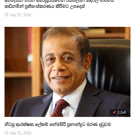
අගමැතිනි හරිනි අමරසූරියගෙන් රත්මලාන කඳවල මාර්ගය
කඩිනමින් ප්‍රතිසංස්කරණය කිරීමට උපදෙස්
July 31, 2026
2,240
හිටපු ආරක්ෂක ලේකම් හේමසිරි ප්‍රනාන්දුට මරණ දඬුවම
July 31, 2026