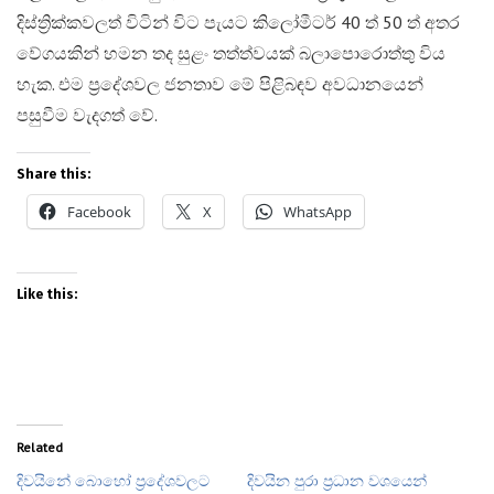
දිස්ත්‍රික්කවලත් විටින් විට පැයට කිලෝමීටර් 40 ත් 50 ත් අතර
වේගයකින් හමන තද සුළං තත්ත්වයක් බලාපොරොත්තු විය
හැක. එම ප්‍රදේශවල ජනතාව මේ පිළිබඳව අවධානයෙන්
පසුවීම වැදගත් වේ.
Share this:
Facebook
X
WhatsApp
Like this:
Related
දිවයිනේ බොහෝ ප්‍රදේශවලට
දිවයින පුරා ප්‍රධාන වශයෙන්