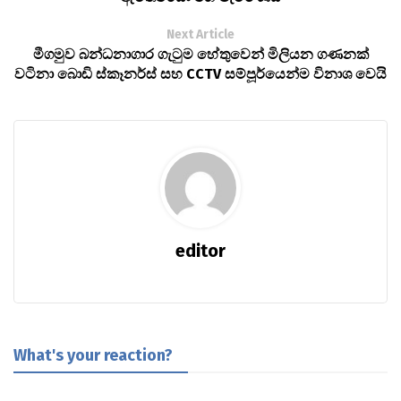
Next Article
මීගමුව බන්ධනාගාර ගැටුම හේතුවෙන් මිලියන ගණනක්
වටිනා බොඩි ස්කෑනර්ස් සහ CCTV සම්පූර්යෙන්ම විනාශ වෙයි
editor
What's your reaction?