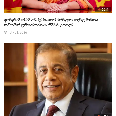
2,241
අගමැතිනි හරිනි අමරසූරියගෙන් රත්මලාන කඳවල මාර්ගය
කඩිනමින් ප්‍රතිසංස්කරණය කිරීමට උපදෙස්
July 31, 2026