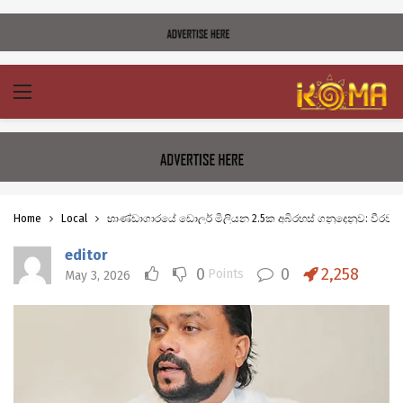
Home
Local
භාණ්ඩාගාරයේ ඩොලර් මිලියන 2.5ක අබිරහස් ගනුදෙනුව: වීරව
editor
0
0
2,258
Points
May 3, 2026