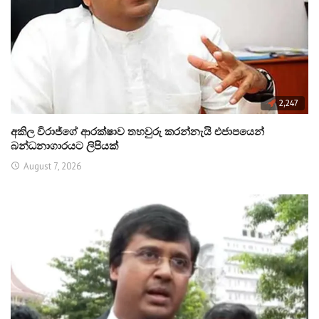
2,247
අකිල විරාජ්ගේ ආරක්ෂාව තහවුරු කරන්නැයි එජාපයෙන්
බන්ධනාගාරයට ලිපියක්
August 7, 2026