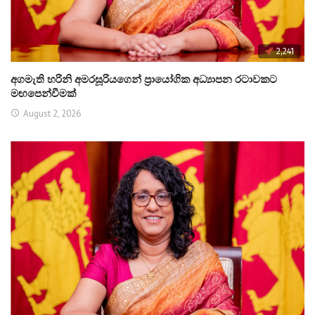
2,241
අගමැති හරිනි අමරසූරියගෙන් ප්‍රායෝගික අධ්‍යාපන රටාවකට
මඟපෙන්වීමක්
August 2, 2026