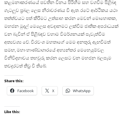
කළමනාකරණයේ පවතින විනය පිරිහීම සහ වගවීම පිළිබඳ
ගැටලුව ප්‍රබල ලෙස නිරාවරණය වී ඇත. රටේ ආර්ථිකය යථා
තත්ත්වයට පත් කිරීමට උත්සාහ කරන මෙවන් මොහොතක,
මහජන මුදල් මෙලෙස අවදානමට ලක්වීම ජාතික අපරාධයක්
වන බැවින් ඒ පිළිබඳව වහාම විමර්ශනයක් පැවැත්වීම
අත්‍යවශ්‍ය වේ. වීරවංශ මහතාගේ මෙම අනතුරු ඇඟවීමත්
සමඟ, මහා භාණ්ඩාගාරයේ අභ්‍යන්තර මෙහෙයුම්වල
විනිවිදභාවය තහවුරු කරන ලෙසට වන මහජන බලපෑම
තවදුරටත් තීව්‍ර වී තිබේ.
Share this:
Facebook
X
WhatsApp
Like this: