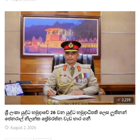
2,239
ශ්‍රී ලංකා යුද්ධ හමුදාවේ 26 වන යුද්ධ හමුදාධිපති ලෙස ලුතිනන්
ජෙනරාල් නිලන්ත ප්‍රේමරත්න වැඩ භාර ගනී
August 2, 2026