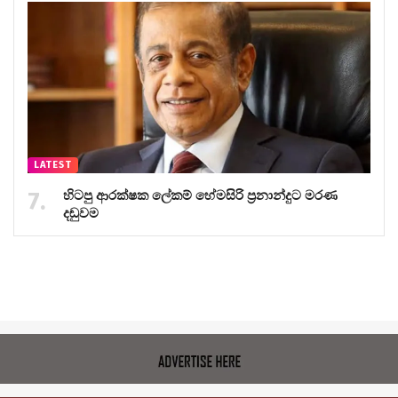
LATEST
හිටපු ආරක්ෂක ලේකම් හේමසිරි ප්‍රනාන්දුට මරණ
දඬුවම