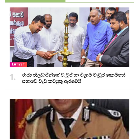
LATEST
රාජ්‍ය නිලධාරීන්ගේ වැටුප් හා විශ්‍රාම වැටුප් කොමිෂන්
සභාවේ වැඩ කටයුතු ඇරඹෙයි