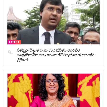
LATEST
විනිසුරු විශ්‍රාම වයස වැඩ කිරීමට එරෙහිව
ත්‍රෛනිකායික මහා නායක හිමිවරුන්ගෙන් ජනපතිට
ලිපියක්