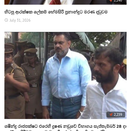
2,240
හිටපු ආරක්ෂක ලේකම් හේමසිරි ප්‍රනාන්දුට මරණ දඬුවම
July 31, 2026
2,239
ශෂීන්ද්‍ර රාජපක්ෂට එරෙහි දූෂණ නඩුවේ විභාගය සැප්තැම්බර් 28 දා