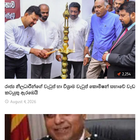
2,254
රාජ්‍ය නිලධාරීන්ගේ වැටුප් හා විශ්‍රාම වැටුප් කොමිෂන් සභාවේ වැඩ
කටයුතු ඇරඹෙයි
August 4, 2026