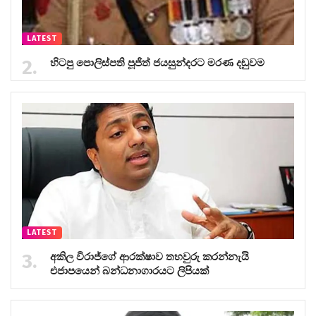
LATEST
හිටපු පොලිස්පති පූජිත් ජයසුන්දරට මරණ දඬුවම
LATEST
අකිල විරාජ්ගේ ආරක්ෂාව තහවුරු කරන්නැයි
එජාපයෙන් බන්ධනාගාරයට ලිපියක්