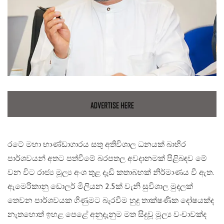
රටේ මහා භාණ්ඩාගාරය සතු අතිවිශාල ධනයක් බාහිර
පාර්ශවයන් අතට පත්වීමේ බරපතල අවදානමක් පිළිබඳව මේ
වන විට රාජ්‍ය මූල්‍ය අංශ තුළ දැඩි කතාබහක් නිර්මාණය වී ඇත.
ඇමෙරිකානු ඩොලර් මිලියන 2.5ක් වැනි සුවිශාල මුදලක්
තෙවන පාර්ශවයක ගිණුමට බැරවීම හුදු තාක්ෂණික දෝෂයක්ද
නැතහොත් ඉහළ පෙළේ අනුදැනුම මත සිදුවූ මූල්‍ය වංචාවක්ද