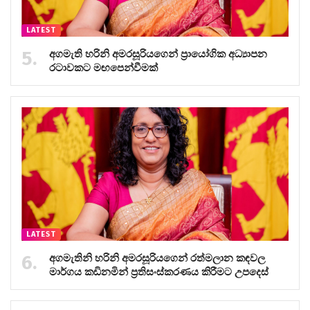
LATEST
අගමැති හරිනි අමරසූරියගෙන් ප්‍රායෝගික අධ්‍යාපන
රටාවකට මඟපෙන්වීමක්
LATEST
අගමැතිනි හරිනි අමරසූරියගෙන් රත්මලාන කඳවල
මාර්ගය කඩිනමින් ප්‍රතිසංස්කරණය කිරීමට උපදෙස්