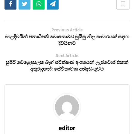
Previous Article
මාලදිවයින් ජනාධිපති මොහොමඩ් මුයිසු නිල සංචාරයක් සඳහා
දිවයිනට
Next Article
සුපිරි වෙළෙඳසලක බෑග් පරීක්ෂණ අංශයෙන් ලැප්ටොප් එකක්
අතුරුදහන්: සේවිකාවක අත්අඩංගුවට
editor