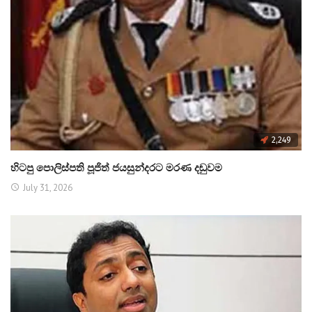
2,249
හිටපු පොලිස්පති පූජිත් ජයසුන්දරට මරණ දඬුවම
July 31, 2026