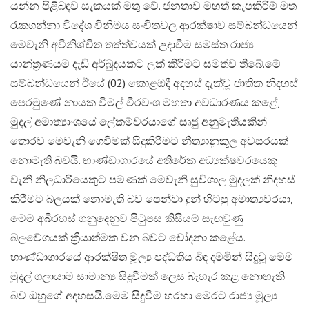
යන්න පිළිබඳව සැකයක් මතු වේ. ජනතාව මහත් කැපකිරීම් මත
රැකගන්නා විදේශ විනිමය සංචිතවල ආරක්ෂාව සම්බන්ධයෙන්
මෙවැනි අවිනිශ්චිත තත්ත්වයක් උදාවීම සමස්ත රාජ්‍ය
යාන්ත්‍රණයම දැඩි අර්බුදයකට ලක් කිරීමට සමත්ව තිබේ.​මේ
සම්බන්ධයෙන් ඊයේ (02) කොළඹදී අදහස් දැක්වූ ජාතික නිදහස්
පෙරමුණේ නායක විමල් වීරවංශ මහතා අවධාරණය කළේ,
මුදල් අමාත්‍යාංශයේ ලේකම්වරයාගේ සෘජු අනුමැතියකින්
තොරව මෙවැනි ගෙවීමක් සිදුකිරීමට නීත්‍යානුකූල අවසරයක්
නොමැති බවයි. භාණ්ඩාගාරයේ අතිරේක අධ්‍යක්ෂවරයෙකු
වැනි නිලධාරියෙකුට පමණක් මෙවැනි සුවිශාල මුදලක් නිදහස්
කිරීමට බලයක් නොමැති බව පෙන්වා දුන් හිටපු අමාත්‍යවරයා,
මෙම අබිරහස් ගනුදෙනුව පිටුපස කිසියම් සැඟවුණු
බලවේගයක් ක්‍රියාත්මක වන බවට චෝදනා කළේය.
භාණ්ඩාගාරයේ ආරක්ෂිත මූල්‍ය පද්ධතිය බිඳ දමමින් සිදුවූ මෙම
මුදල් ගලායාම සාමාන්‍ය සිදුවීමක් ලෙස බැහැර කළ නොහැකි
බව ඔහුගේ අදහසයි.​මෙම සිදුවීම හරහා මෙරට රාජ්‍ය මූල්‍ය