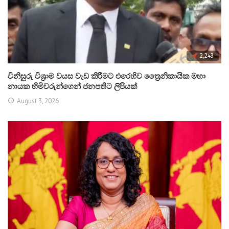
2,243
විනිසුරු විශ්‍රාම වයස වැඩ කිරීමට එරෙහිව ත්‍රෛනිකායික මහා
නායක හිමිවරුන්ගෙන් ජනපතිට ලිපියක්
August 3, 2026