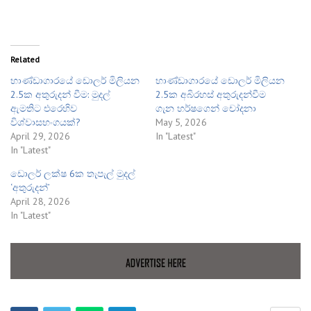
Related
භාණ්ඩාගාරයේ ඩොලර් මිලියන
භාණ්ඩාගාරයේ ඩොලර් මිලියන
2.5ක අතුරුදන් වීම: මුදල්
2.5ක අබිරහස් අතුරුදන්වීම
ඇමතිට එරෙහිව
ගැන හර්ෂගෙන් චෝදනා
විශ්වාසභංගයක්?
May 5, 2026
April 29, 2026
In "Latest"
In "Latest"
ඩොලර් ලක්ෂ 6ක තැපැල් මුදල්
‘අතුරුදන්’
April 28, 2026
In "Latest"