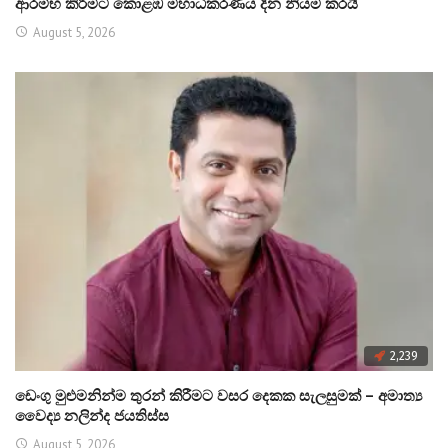
ආරම්භ කිරීමට කොළඹ මහාධිකරණය දින නියම කරයි
August 5, 2026
2,239
ඩෙංගු මුළුමනින්ම තුරන් කිරීමට වසර දෙකක සැලසුමක් – අමාත්‍ය
වෛද්‍ය නලින්ද ජයතිස්ස
August 5, 2026