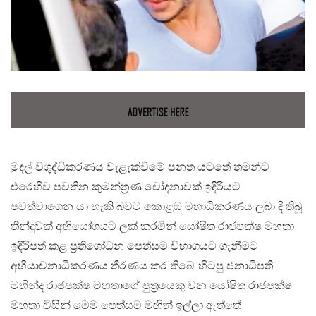
මුදල් විශුද්ධිකරණය වැළැක්වීමේ පනත යටතේ තමන්ට
එරෙහිව පවතින කුමන්ත්‍රණ චෝදනාවක් ඉදිරියට
පවත්වාගෙන යා හැකි බවට කොළඹ මහාධිකරණය ලබා දී තිබූ
තීන්දුවක් අභියෝගයට ලක් කරමින් යෝෂිත රාජපක්ෂ මහතා
ඉදිරිපත් කළ ප්‍රතිශෝධන පෙත්සම විභාගයට ගැනීමට
අභියාචනාධිකරණය තීරණය කර තිබේ. හිටපු ජනාධිපති
මහින්ද රාජපක්ෂ මහතාගේ පුත්‍රයෙකු වන යෝෂිත රාජපක්ෂ
මහතා විසින් මෙම පෙත්සම මඟින් ඉල්ලා ඇත්තේ