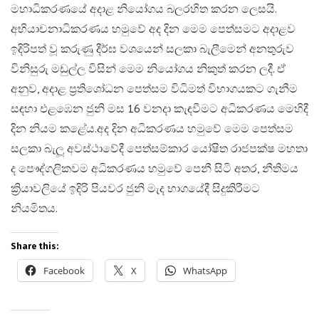
මහාධිකරණයේ අදාළ නියෝගය බලරහිත කරන ලෙසයි.​
අභියාචනාධිකරණය හමුවේ අද දින මෙම පෙත්සමට අදාළව
ඉදිරිපත් වූ කරුණු දීර්ඝ වශයෙන් සලකා බැලීමෙන් අනතුරුව
විනිසුරු මඩුල්ල විසින් මෙම නියෝගය නිකුත් කරන ලදී. ඒ
අනුව, අදාළ ප්‍රතිශෝධන පෙත්සම විධිමත් විභාගයකට ගැනීම
සඳහා එළඹෙන ජුනි මස 16 වනදා කැඳවීමට අධිකරණය මෙහිදී
දින නියම කළේය.​අද දින අධිකරණය හමුවේ මෙම පෙත්සම
සලකා බැලූ අවස්ථාවේදී පෙත්සම්කාර යෝෂිත රාජපක්ෂ මහතා
ද පෞද්ගලිකවම අධිකරණය හමුවේ පෙනී සිටි අතර, නීතිමය
ක්‍රියාවලියේ ඉදිරි පියවර ජුනි මැද භාගයේදී සිදුකිරීමට
නියමිතය.
Share this:
Facebook
X
WhatsApp