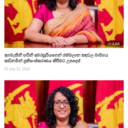
2,241
අගමැතිනි හරිනි අමරසූරියගෙන් රත්මලාන කඳවල මාර්ගය
කඩිනමින් ප්‍රතිසංස්කරණය කිරීමට උපදෙස්
July 31, 2026