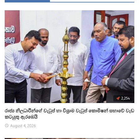
2,254
රාජ්‍ය නිලධාරීන්ගේ වැටුප් හා විශ්‍රාම වැටුප් කොමිෂන් සභාවේ වැඩ
කටයුතු ඇරඹෙයි
August 4, 2026