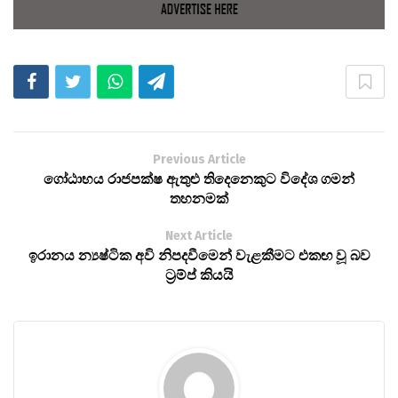
Previous Article
ගෝඨාභය රාජපක්ෂ ඇතුළු තිදෙනෙකුට විදේශ ගමන්
තහනමක්
Next Article
ඉරානය න්‍යෂ්ටික අවි නිපදවීමෙන් වැළකීමට එකඟ වූ බව
ට්‍රම්ප් කියයි