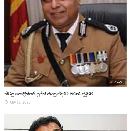
2,249
හිටපු පොලිස්පති පූජිත් ජයසුන්දරට මරණ දඬුවම
July 31, 2026