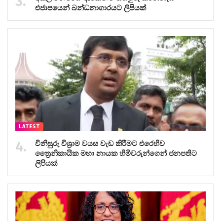
එජාපයෙන් බන්ධනාගාරයට ලිපියක්
LATEST
විනිසුරු විශ්‍රාම වයස වැඩ කිරීමට එරෙහිව
ත්‍රෛනිකායික මහා නායක හිමිවරුන්ගෙන් ජනපතිට
ලිපියක්