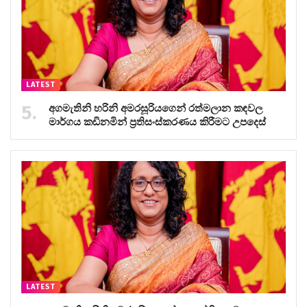
LATEST
අගමැතිනි හරිනි අමරසූරියගෙන් රත්මලාන කඳවල
මාර්ගය කඩිනමින් ප්‍රතිසංස්කරණය කිරීමට උපදෙස්
LATEST