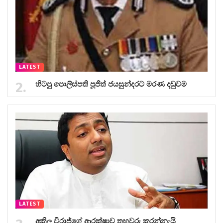
LATEST
හිටපු පොලිස්පති පූජිත් ජයසුන්දරට මරණ දඬුවම
LATEST
අකිල විරාජ්ගේ ආරක්ෂාව තහවුරු කරන්නැයි