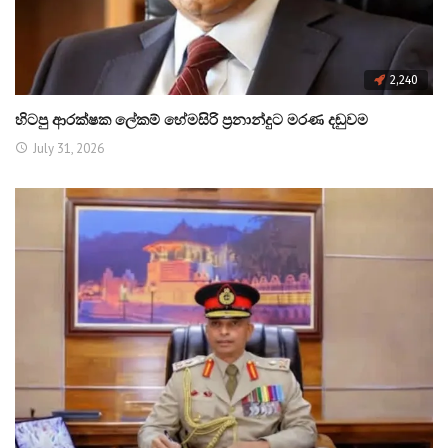
2,240
හිටපු ආරක්ෂක ලේකම් හේමසිරි ප්‍රනාන්දුට මරණ දඬුවම
July 31, 2026