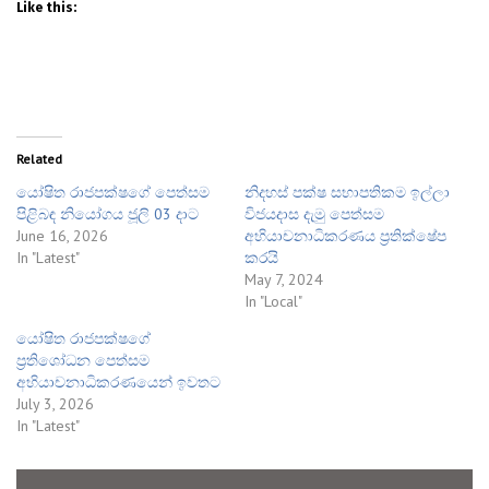
Like this:
Related
යෝෂිත රාජපක්ෂගේ පෙත්සම
නිදහස් පක්ෂ සභාපතිකම ඉල්ලා
පිළිබඳ නියෝගය ජූලි 03 දාට
විජයදාස දැමු පෙත්සම
June 16, 2026
අභියාචනාධිකරණය ප්‍රතික්ෂේප
In "Latest"
කරයි
May 7, 2024
In "Local"
යෝෂිත රාජපක්ෂගේ
ප්‍රතිශෝධන පෙත්සම
අභියාචනාධිකරණයෙන් ඉවතට
July 3, 2026
In "Latest"