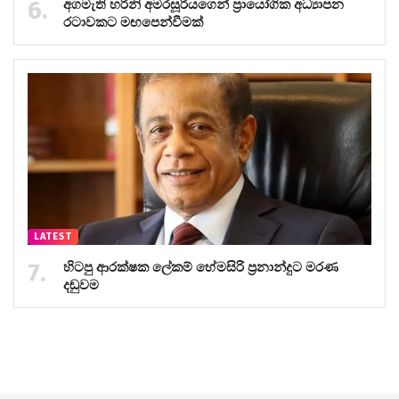
අගමැති හරිනි අමරසූරියගෙන් ප්‍රායෝගික අධ්‍යාපන
රටාවකට මඟපෙන්වීමක්
LATEST
හිටපු ආරක්ෂක ලේකම් හේමසිරි ප්‍රනාන්දුට මරණ
දඬුවම