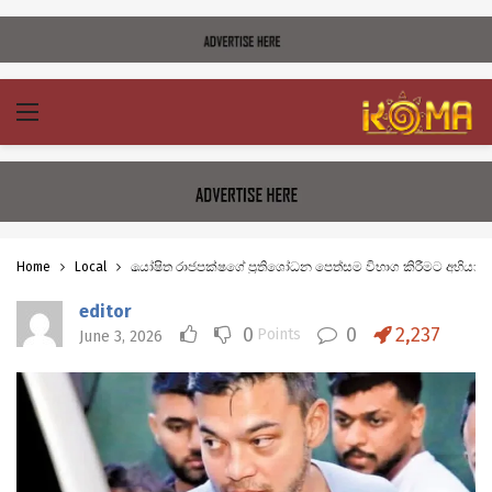
Home
Local
යෝෂිත රාජපක්ෂගේ ප්‍රතිශෝධන පෙත්සම විභාග කිරීමට අභිය
editor
0
0
2,237
Points
June 3, 2026