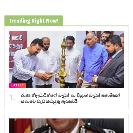
Trending Right Now!
LATEST
රාජ්‍ය නිලධාරීන්ගේ වැටුප් හා විශ්‍රාම වැටුප් කොමිෂන්
සභාවේ වැඩ කටයුතු ඇරඹෙයි