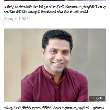
ශෂීන්ද්‍ර රාජපක්ෂට එරෙහි දූෂණ නඩුවේ විභාගය සැප්තැම්බර් 28 දා
ආරම්භ කිරීමට කොළඹ මහාධිකරණය දින නියම කරයි
August 5, 2026
2,239
ඩෙංගු මුළුමනින්ම තුරන් කිරීමට වසර දෙකක සැලසුමක් – අමාත්‍ය