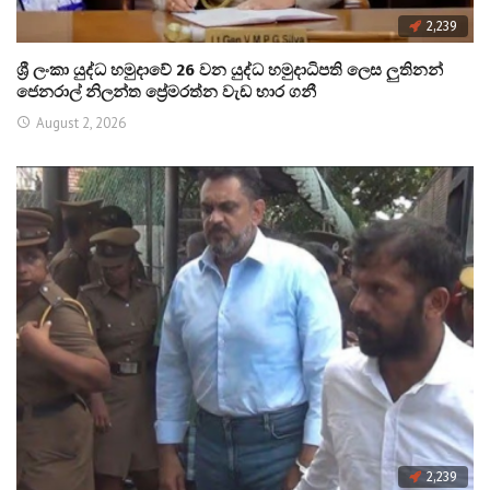
2,239
ශ්‍රී ලංකා යුද්ධ හමුදාවේ 26 වන යුද්ධ හමුදාධිපති ලෙස ලුතිනන්
ජෙනරාල් නිලන්ත ප්‍රේමරත්න වැඩ භාර ගනී
August 2, 2026
2,239