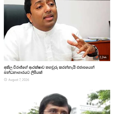
2,244
අකිල විරාජ්ගේ ආරක්ෂාව තහවුරු කරන්නැයි එජාපයෙන්
බන්ධනාගාරයට ලිපියක්
August 7, 2026