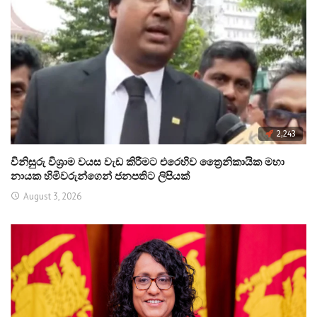
2,243
විනිසුරු විශ්‍රාම වයස වැඩ කිරීමට එරෙහිව ත්‍රෛනිකායික මහා
නායක හිමිවරුන්ගෙන් ජනපතිට ලිපියක්
August 3, 2026