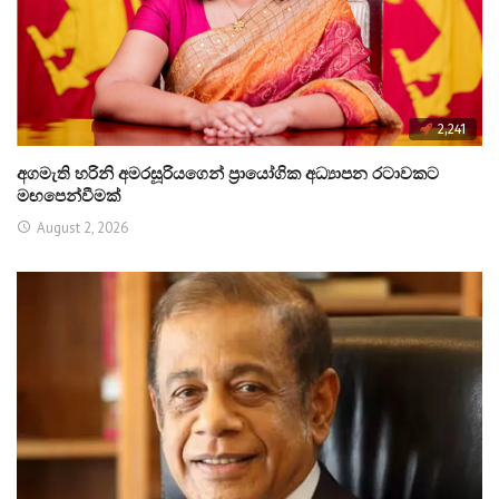
2,241
අගමැති හරිනි අමරසූරියගෙන් ප්‍රායෝගික අධ්‍යාපන රටාවකට
මඟපෙන්වීමක්
August 2, 2026