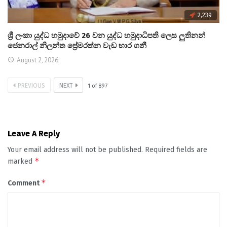
2,239
ශ්‍රී ලංකා යුද්ධ හමුදාවේ 26 වන යුද්ධ හමුදාධිපති ලෙස ලුතිනන්
ජෙනරාල් නිලන්ත ප්‍රේමරත්න වැඩ භාර ගනී
August 2, 2026
PREVIOUS
NEXT
1
of
897
Leave A Reply
Your email address will not be published.
Required fields are
*
marked
*
Comment