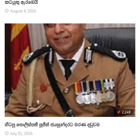
කටයුතු ඇරඹෙයි
August 4, 2026
2,249
හිටපු පොලිස්පති පූජිත් ජයසුන්දරට මරණ දඬුවම
July 31, 2026