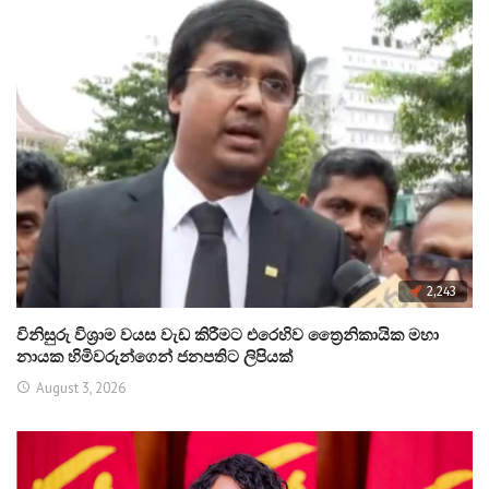
2,243
විනිසුරු විශ්‍රාම වයස වැඩ කිරීමට එරෙහිව ත්‍රෛනිකායික මහා
නායක හිමිවරුන්ගෙන් ජනපතිට ලිපියක්
August 3, 2026