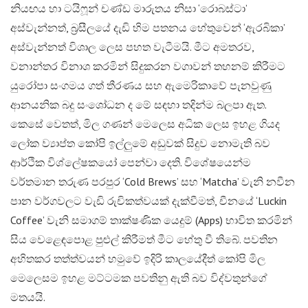
නියඟය හා ටයිෆූන් චණ්ඩ මාරුතය නිසා ‘රොබස්ටා’
අස්වැන්නත්, බ්‍රසීලයේ දැඩි හිම පතනය හේතුවෙන් ‘ඇරබිකා’
අස්වැන්නත් විශාල ලෙස පහත වැටීමයි. මීට අමතරව,
වනාන්තර විනාශ කරමින් සිදුකරන වගාවන් තහනම් කිරීමට
යුරෝපා සංගමය ගත් තීරණය සහ ඇමෙරිකාවේ පැනවුණු
ආනයනික බදු සංශෝධන ද මේ සඳහා තදින්ම බලපා ඇත.​
කෙසේ වෙතත්, මිල ගණන් මෙලෙස අධික ලෙස ඉහළ ගියද
ලෝක ව්‍යාප්ත කෝපි ඉල්ලුමේ අඩුවක් සිදුව නොමැති බව
ආර්ථික විශ්ලේෂකයෝ පෙන්වා දෙති. විශේෂයෙන්ම
වර්තමාන තරුණ පරපුර ‘Cold Brews’ සහ ‘Matcha’ වැනි නවීන
පාන වර්ගවලට වැඩි රුචිකත්වයක් දැක්වීමත්, චීනයේ ‘Luckin
Coffee’ වැනි සමාගම් තාක්ෂණික යෙදුම් (Apps) භාවිත කරමින්
සිය වෙළෙඳපොළ පුළුල් කිරීමත් මීට හේතු වී තිබේ. පවතින
අහිතකර තත්ත්වයන් හමුවේ ඉදිරි කාලයේදීත් කෝපි මිල
මෙලෙසම ඉහළ මට්ටමක පවතිනු ඇති බව විද්වතුන්ගේ
මතයයි.