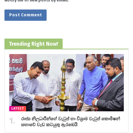
Notify me of new posts by email.
Trending Right Now!
LATEST
රාජ්‍ය නිලධාරීන්ගේ වැටුප් හා විශ්‍රාම වැටුප් කොමිෂන්
සභාවේ වැඩ කටයුතු ඇරඹෙයි