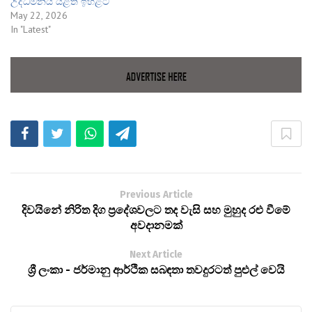
උද්ධමනය යළිත් ඉහළට
May 22, 2026
In "Latest"
Previous Article
දිවයිනේ නිරිත දිග ප්‍රදේශවලට තද වැසි සහ මුහුද රළු වීමේ
අවදානමක්
Next Article
ශ්‍රී ලංකා - ජර්මානු ආර්ථික සබඳතා තවදුරටත් පුළුල් වෙයි