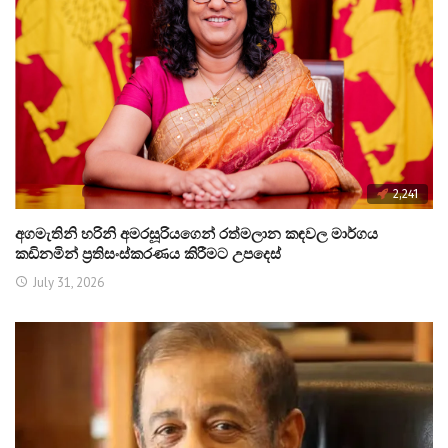
2,241
අගමැතිනි හරිනි අමරසූරියගෙන් රත්මලාන කඳවල මාර්ගය
කඩිනමින් ප්‍රතිසංස්කරණය කිරීමට උපදෙස්
July 31, 2026