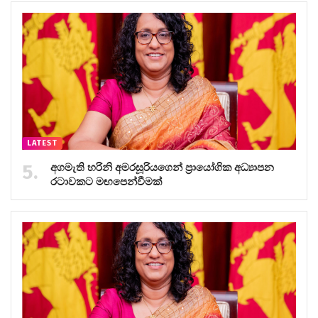
LATEST
අගමැති හරිනි අමරසූරියගෙන් ප්‍රායෝගික අධ්‍යාපන
රටාවකට මඟපෙන්වීමක්