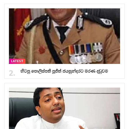
LATEST
හිටපු පොලිස්පති පූජිත් ජයසුන්දරට මරණ දඬුවම