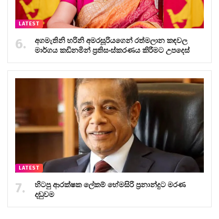
LATEST
අගමැතිනි හරිනි අමරසූරියගෙන් රත්මලාන කඳවල
මාර්ගය කඩිනමින් ප්‍රතිසංස්කරණය කිරීමට උපදෙස්
LATEST
හිටපු ආරක්ෂක ලේකම් හේමසිරි ප්‍රනාන්දුට මරණ
දඬුවම