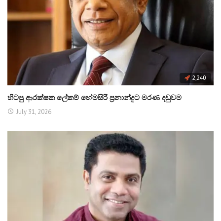
2,240
හිටපු ආරක්ෂක ලේකම් හේමසිරි ප්‍රනාන්දුට මරණ දඬුවම
July 31, 2026