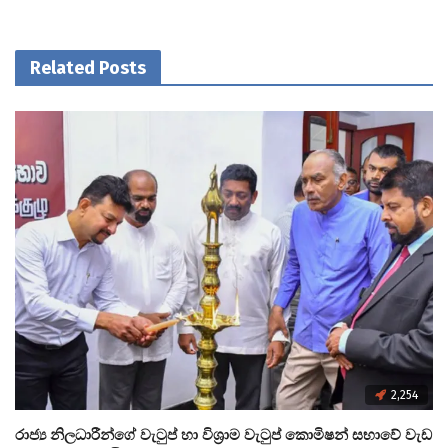
Related Posts
2,254
රාජ්‍ය නිලධාරීන්ගේ වැටුප් හා විශ්‍රාම වැටුප් කොමිෂන් සභාවේ වැඩ