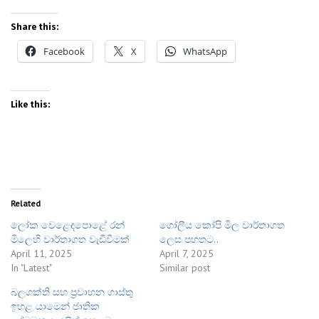
Share this:
Facebook
X
WhatsApp
Like this:
Related
ලෝක වෙළෙඳපොළේ රන්
ගෝලීය කෝපි මිල වාර්තාගත
මිලෙහි වාර්තාගත වැඩිවීමක්
ලෙස පහතට..
April 11, 2025
April 7, 2025
In "Latest"
Similar post
බලශක්ති සහ ප්‍රවාහන ගාස්තු
ඉහළ යාමෙන් ජාතික