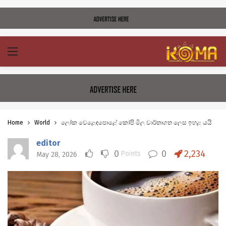
Home
World
ලෝක වෙළෙඳපොළේ කෝපි මිල වාර්තාගත ලෙස ඉහළ යයි
editor
0
0
2,234
Points
May 28, 2026