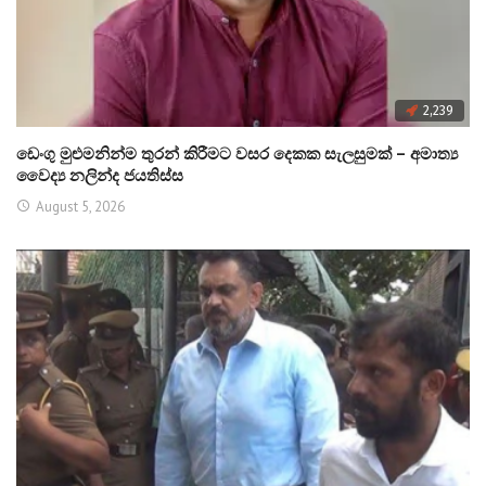
2,239
ඩෙංගු මුළුමනින්ම තුරන් කිරීමට වසර දෙකක සැලසුමක් – අමාත්‍ය
වෛද්‍ය නලින්ද ජයතිස්ස
August 5, 2026