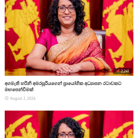
2,241
අගමැති හරිනි අමරසූරියගෙන් ප්‍රායෝගික අධ්‍යාපන රටාවකට
මඟපෙන්වීමක්
August 2, 2026