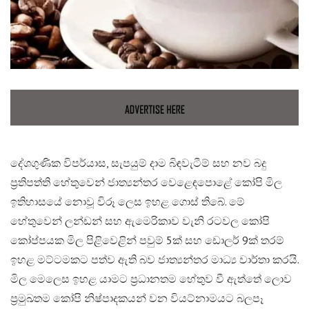
දේශගුණික විපර්යාස, සැපයුම් දාම බිඳවැටීම් සහ නව බදු
ප්‍රතිපත්ති හේතුවෙන් ජාත්‍යන්තර වෙළෙඳපොළේ කෝපි මිල
ඉතිහාසයේ නොවූ විරූ ලෙස ඉහළ ගොස් තිබේ. මේ
හේතුවෙන් ලන්ඩන් සහ ඇමෙරිකාව වැනි රටවල කෝපි
කෝප්පයක මිල පිළිවෙළින් පවුම් 5ක් සහ ඩොලර් 9ක් තරම්
ඉහළ මට්ටමකට පත්ව ඇති බව ජාත්‍යන්තර මාධ්‍ය වාර්තා කරයි.
මිල මෙලෙස ඉහළ යාමට ප්‍රධානතම හේතුව වී ඇත්තේ ලොව
ප්‍රමුඛතම කෝපි නිෂ්පාදකයන් වන වියට්නාමයට බලපෑ