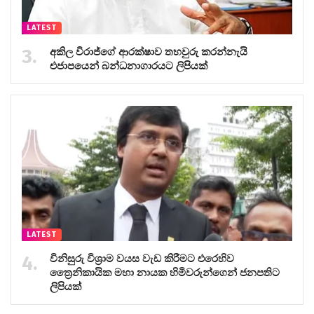
LATEST
අකිල විරාජ්ගේ ආරක්ෂාව තහවුරු කරන්නැයි
එජාපයෙන් බන්ධනාගාරයට ලිපියක්
LATEST
විනිසුරු විශ්‍රාම වයස වැඩ කිරීමට එරෙහිව
ත්‍රෛනිකායික මහා නායක හිමිවරුන්ගෙන් ජනපතිට
ලිපියක්