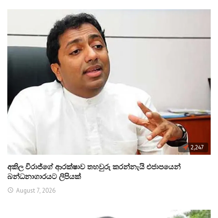
2,247
අකිල විරාජ්ගේ ආරක්ෂාව තහවුරු කරන්නැයි එජාපයෙන්
බන්ධනාගාරයට ලිපියක්
August 7, 2026