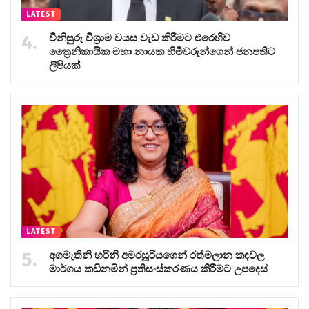
LATEST
විනිසුරු විශ්‍රාම වයස වැඩ කිරීමට එරෙහිව
ත්‍රෛනිකායික මහා නායක හිමිවරුන්ගෙන් ජනපතිට
ලිපියක්
LATEST
අගමැතිනි හරිනි අමරසූරියගෙන් රත්මලාන කඳවල
මාර්ගය කඩිනමින් ප්‍රතිසංස්කරණය කිරීමට උපදෙස්