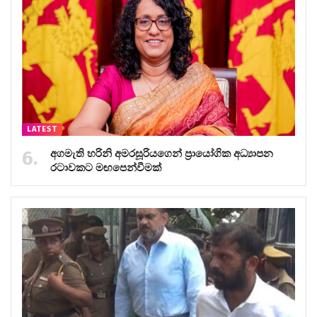
LATEST
අගමැති හරිනි අමරසූරියගෙන් ප්‍රායෝගික අධ්‍යාපන
රටාවකට මඟපෙන්වීමක්