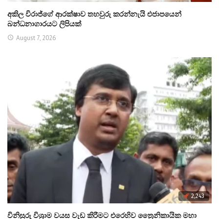
අකිල විරාජ්ගේ ආරක්ෂාව තහවුරු කරන්නැයි එජාපයෙන්
බන්ධනාගාරයට ලිපියක්
August 7, 2026
2,243
විනිසුරු විශ්‍රාම වයස වැඩ කිරීමට එරෙහිව ත්‍රෛනිකායික මහා