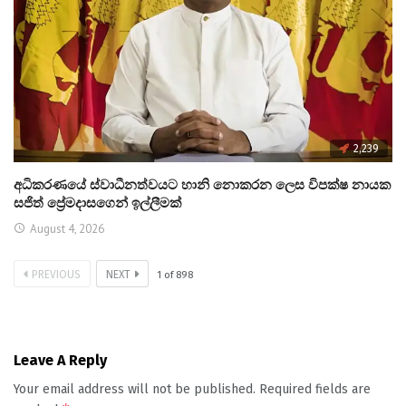
2,239
අධිකරණයේ ස්වාධීනත්වයට හානි නොකරන ලෙස විපක්ෂ නායක
සජිත් ප්‍රේමදාසගෙන් ඉල්ලීමක්
August 4, 2026
PREVIOUS
NEXT
1
of
898
Leave A Reply
Your email address will not be published.
Required fields are