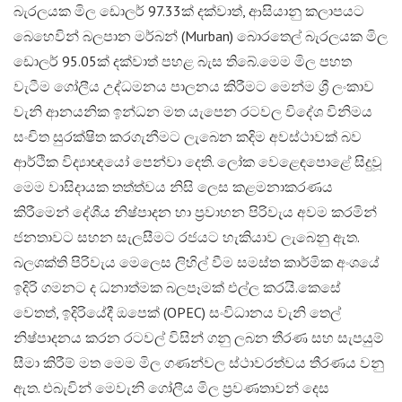
බැරලයක මිල ඩොලර් 97.33ක් දක්වාත්, ආසියානු කලාපයට
බෙහෙවින් බලපාන මර්බන් (Murban) බොරතෙල් බැරලයක මිල
ඩොලර් 95.05ක් දක්වාත් පහළ බැස තිබේ.​මෙම මිල පහත
වැටීම ගෝලීය උද්ධමනය පාලනය කිරීමට මෙන්ම ශ්‍රී ලංකාව
වැනි ආනයනික ඉන්ධන මත යැපෙන රටවල විදේශ විනිමය
සංචිත සුරක්ෂිත කරගැනීමට ලැබෙන කදිම අවස්ථාවක් බව
ආර්ථික විද්‍යාඥයෝ පෙන්වා දෙති. ලෝක වෙළෙඳපොළේ සිදුවූ
මෙම වාසිදායක තත්ත්වය නිසි ලෙස කළමනාකරණය
කිරීමෙන් දේශීය නිෂ්පාදන හා ප්‍රවාහන පිරිවැය අවම කරමින්
ජනතාවට සහන සැලසීමට රජයට හැකියාව ලැබෙනු ඇත.
බලශක්ති පිරිවැය මෙලෙස ලිහිල් වීම සමස්ත කාර්මික අංශයේ
ඉදිරි ගමනට ද ධනාත්මක බලපෑමක් එල්ල කරයි.​කෙසේ
වෙතත්, ඉදිරියේදී ඔපෙක් (OPEC) සංවිධානය වැනි තෙල්
නිෂ්පාදනය කරන රටවල් විසින් ගනු ලබන තීරණ සහ සැපයුම්
සීමා කිරීම් මත මෙම මිල ගණන්වල ස්ථාවරත්වය තීරණය වනු
ඇත. එබැවින් මෙවැනි ගෝලීය මිල ප්‍රවණතාවන් දෙස