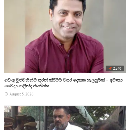
2,240
ඩෙංගු මුළුමනින්ම තුරන් කිරීමට වසර දෙකක සැලසුමක් – අමාත්‍ය
වෛද්‍ය නලින්ද ජයතිස්ස
August 5, 2026