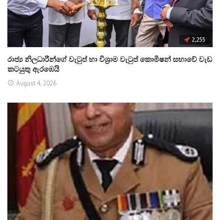
2,255
රාජ්‍ය නිලධාරීන්ගේ වැටුප් හා විශ්‍රාම වැටුප් කොමිෂන් සභාවේ වැඩ
කටයුතු ඇරඹෙයි
August 4, 2026