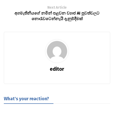
Next Article
අගමැතිනියගේ නමින් පළවන ව්‍යාජ AI පුවත්වලට
නොරැවටෙන්නැයි දැනුම්දීමක්
editor
What's your reaction?