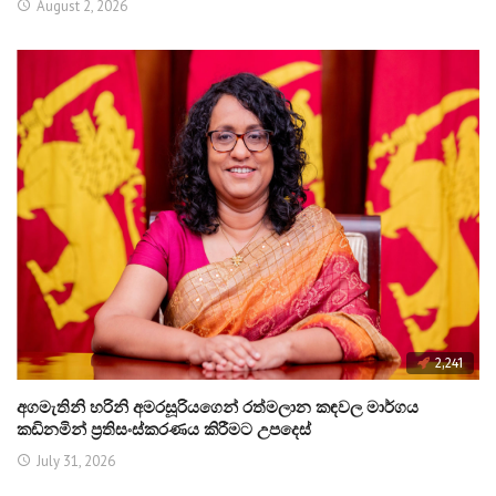
August 2, 2026
2,241
අගමැතිනි හරිනි අමරසූරියගෙන් රත්මලාන කඳවල මාර්ගය
කඩිනමින් ප්‍රතිසංස්කරණය කිරීමට උපදෙස්
July 31, 2026