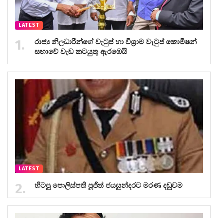
LATEST
රාජ්‍ය නිලධාරීන්ගේ වැටුප් හා විශ්‍රාම වැටුප් කොමිෂන්
සභාවේ වැඩ කටයුතු ඇරඹෙයි
LATEST
හිටපු පොලිස්පති පූජිත් ජයසුන්දරට මරණ දඬුවම