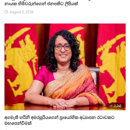
නායක හිමිවරුන්ගෙන් ජනපතිට ලිපියක්
August 3, 2026
2,241
අගමැති හරිනි අමරසූරියගෙන් ප්‍රායෝගික අධ්‍යාපන රටාවකට
මඟපෙන්වීමක්