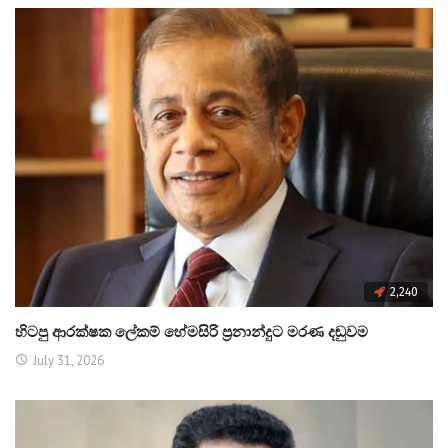
2,240
හිටපු ආරක්ෂක ලේකම් හේමසිරි ප්‍රනාන්දුට මරණ දඬුවම
July 31, 2026