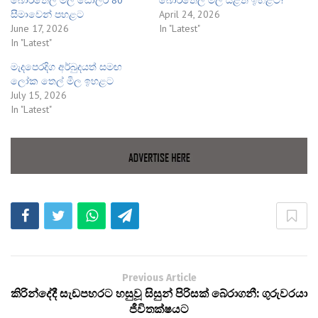
සීමාවෙන් පහළට
April 24, 2026
June 17, 2026
In "Latest"
In "Latest"
මැදපෙරදිග අර්බුදයත් සමඟ
ලෝක තෙල් මිල ඉහළට
July 15, 2026
In "Latest"
Previous Article
කිරින්දේදී සැඩපහරට හසුවූ සිසුන් පිරිසක් බේරාගනී: ගුරුවරයා
ජීවිතක්ෂයට