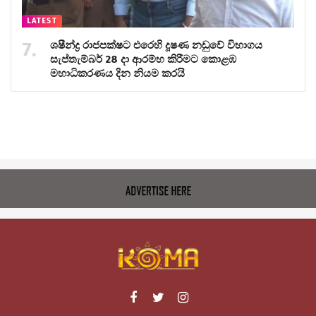
LATEST
ශෂීන්ද්‍ර රාජපක්ෂට එරෙහි දූෂණ නඩුවේ විභාගය
සැප්තැම්බර් 28 දා ආරම්භ කිරීමට කොළඹ
මහාධිකරණය දින නියම කරයි