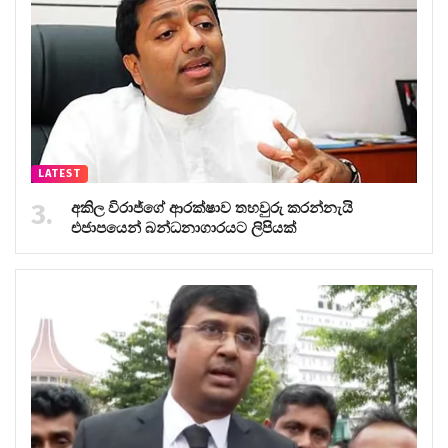
LATEST
අකිල විරාජ්ගේ ආරක්ෂාව තහවුරු කරන්නැයි
එජාපයෙන් බන්ධනාගාරයට ලිපියක්