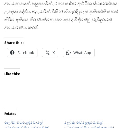
අවධානයෙන් පසුවෙමින්, රටේ සාර්ව ආර්ථික ස්ථාවරත්වය
උදෙසා දේශීය බලධාරීන් විසින් නිවැරදි මූල්‍ය ප්‍රතිපත්ති සකස්
කිරීම අතිශය තීරණාත්මක වන බව ද විද්වත්හු වැඩිදුරටත්
අවධාරණය කරති.
Share this:
Facebook
X
WhatsApp
Like this:
Related
ලෝක වෙළෙඳපොළේ
ලෝක වෙළෙඳපොළේ
බොරතෙල් මිල ඩොලර් 80
බොරතෙල් මිල යළිත් ඉහළට!