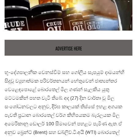
​භූ-දේශපාලනික වෙනස්වීම් සහ ගෝලීය සැපයුම් දාමයන්හි
සිදුවූ ව්‍යූහාත්මක පරිවර්තනයන් හේතුවෙන් ජාත්‍යන්තර
වෙළෙඳපොළේ බොරතෙල් මිල ගණන් සැලකිය යුතු
මට්ටමකින් පහත වැටී තිබේ. අද (27) දින වාර්තා වූ මිල
සංශෝධනවලට අනුව, දීර්ඝ කාලයක් තිස්සේ ඉහළ අගයක
පැවති ප්‍රධාන බොරතෙල් වර්ග කිහිපයකම බැරලයක මිල
අමෙරිකානු ඩොලර් 100 සීමාවෙන් පහළට පැමිණ ඇත. ඒ
අනුව බ්‍රෙන්ට් (Brent) සහ ඩබ්ලිව්.ටී.අයි (WTI) බොරතෙල්