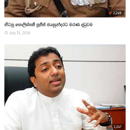
2,249
හිටපු පොලිස්පති පූජිත් ජයසුන්දරට මරණ දඬුවම
July 31, 2026
2,247