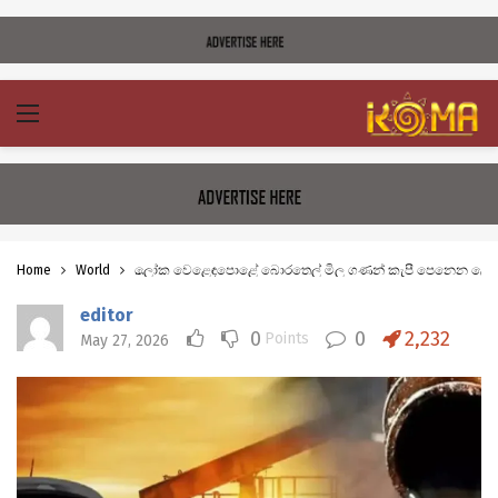
Home
World
ලෝක වෙළෙඳපොළේ බොරතෙල් මිල ගණන් කැපී පෙනෙන ලෙ
editor
0
0
2,232
Points
May 27, 2026