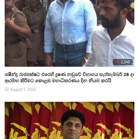
2,240
ශෂීන්ද්‍ර රාජපක්ෂට එරෙහි දූෂණ නඩුවේ විභාගය සැප්තැම්බර් 28 දා
ආරම්භ කිරීමට කොළඹ මහාධිකරණය දින නියම කරයි
August 5, 2026