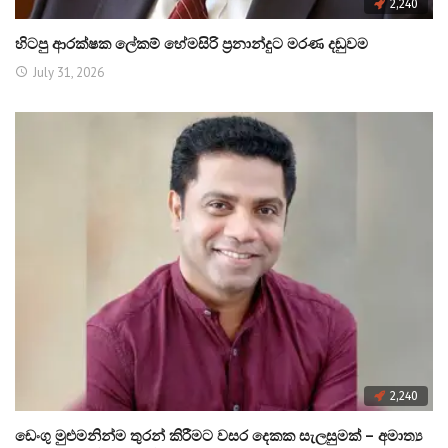
2,240
හිටපු ආරක්ෂක ලේකම් හේමසිරි ප්‍රනාන්දුට මරණ දඬුවම
July 31, 2026
2,240
ඩෙංගු මුළුමනින්ම තුරන් කිරීමට වසර දෙකක සැලසුමක් – අමාත්‍ය