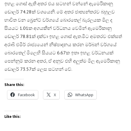
ඉහළ ගොස් ඇති අතර එය සටහන් වන්නේ ඇමෙරිකානු
ඩොලර් 74.28ක් වශයෙනි. මේ අතර ජාත්‍යන්තරව බහුලව
භාවිත වන බ්‍රෙන්ට් වර්ගයේ බොරතෙල් බැරලයක මිල ද
සියයට 1.01ක අගයකින් වර්ධනය වෙමින් ඇමෙරිකානු
ඩොලර් 78.81ක් දක්වා ඉහළ ගොස් ඇත.​මීට අමතරව එක්සත්
අරාබි එමීර් රාජ්‍යයෙන් නිෂ්පාදනය කරන මර්බන් වර්ගයේ
බොරතෙල් මිලෙහි සියයට 6.67ක ඉතා ඉහළ වර්ධනයක්
පෙන්නුම් කරන අතර, ඒ අනුව එහි අලුත්ම මිල ඇමෙරිකානු
ඩොලර් 73.57ක් ලෙස සටහන් වේ.
Share this:
Facebook
X
WhatsApp
Like this: