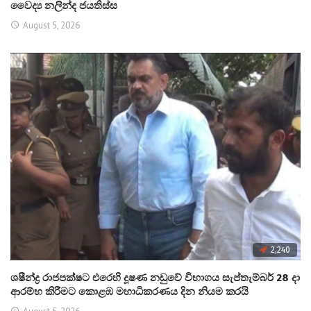
වෛද්‍ය නලින්ද ජයතිස්ස
August 5, 2026
2,240
ශෂීන්ද්‍ර රාජපක්ෂට එරෙහි දූෂණ නඩුවේ විභාගය සැප්තැම්බර් 28 දා
ආරම්භ කිරීමට කොළඹ මහාධිකරණය දින නියම කරයි