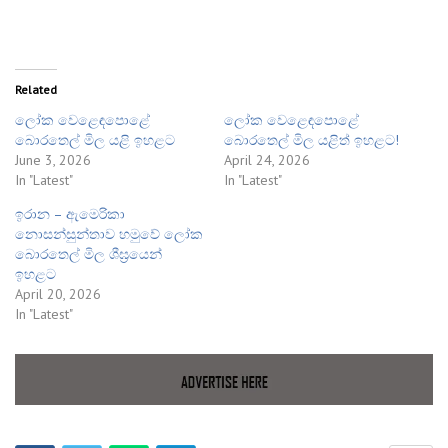
Related
ලෝක වෙළෙඳපොළේ
ලෝක වෙළෙඳපොළේ
බොරතෙල් මිල යළි ඉහළට
බොරතෙල් මිල යළිත් ඉහළට!
June 3, 2026
April 24, 2026
In "Latest"
In "Latest"
ඉරාන – ඇමෙරිකා
නොසන්සුන්තාව හමුවේ ලෝක
බොරතෙල් මිල ශීඝ්‍රයෙන්
ඉහළට
April 20, 2026
In "Latest"