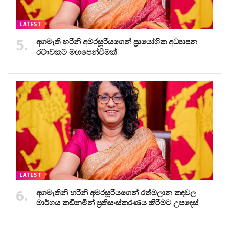
LATEST
අගමැති හරිනි අමරසූරියගෙන් ප්‍රායෝගික අධ්‍යාපන
රටාවකට මඟපෙන්වීමක්
LATEST
අගමැතිනි හරිනි අමරසූරියගෙන් රත්මලාන කඳවල
මාර්ගය කඩිනමින් ප්‍රතිසංස්කරණය කිරීමට උපදෙස්