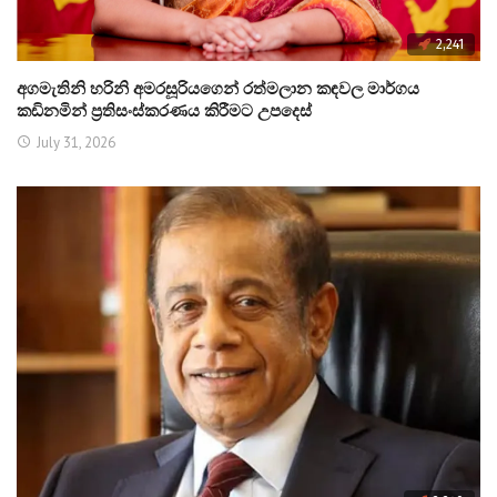
2,241
අගමැතිනි හරිනි අමරසූරියගෙන් රත්මලාන කඳවල මාර්ගය
කඩිනමින් ප්‍රතිසංස්කරණය කිරීමට උපදෙස්
July 31, 2026