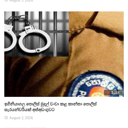
August 5, 2026
2,239
ඉගිනියාගල පොලිස් මුදල් වංචා කළ කාන්තා පොලිස්
සැරයන්වරියක් අත්අඩංගුවට
August 2, 2026