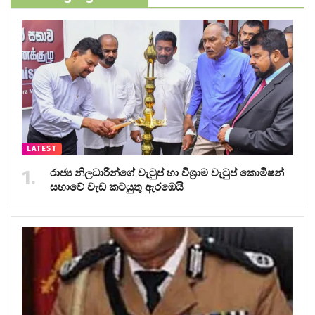
LATEST
රාජ්‍ය නිලධාරීන්ගේ වැටුප් හා විශ්‍රාම වැටුප් කොමිෂන්
සභාවේ වැඩ කටයුතු ඇරඹෙයි