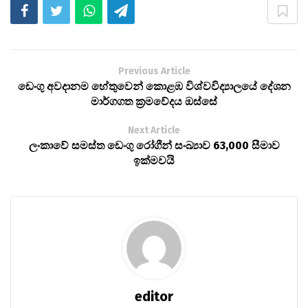
Previous Article
ඩෙංගු අවදානම හේතුවෙන් කොළඹ විශ්වවිද්‍යාලයේ දේශන
මාර්ගගත ක්‍රමවේදය ඔස්සේ
Next Article
ලංකාවේ සමස්ත ඩෙංගු රෝගීන් සංඛ්‍යාව 63,000 සීමාව
ඉක්මවයි
editor