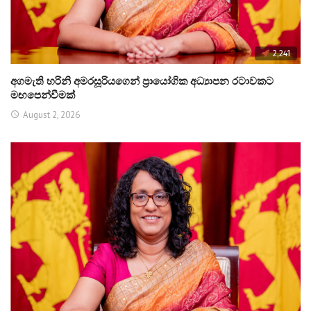
2,241
අගමැති හරිනි අමරසූරියගෙන් ප්‍රායෝගික අධ්‍යාපන රටාවකට
මඟපෙන්වීමක්
August 2, 2026