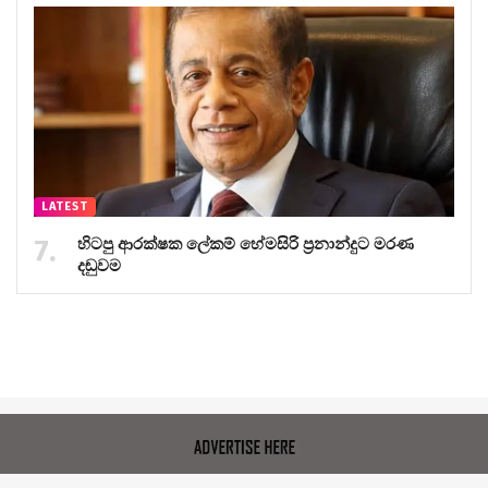
LATEST
හිටපු ආරක්ෂක ලේකම් හේමසිරි ප්‍රනාන්දුට මරණ
දඬුවම