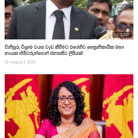
2,243
විනිසුරු විශ්‍රාම වයස වැඩ කිරීමට එරෙහිව ත්‍රෛනිකායික මහා
නායක හිමිවරුන්ගෙන් ජනපතිට ලිපියක්
August 3, 2026