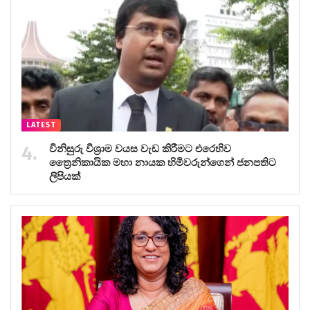
LATEST
විනිසුරු විශ්‍රාම වයස වැඩ කිරීමට එරෙහිව
ත්‍රෛනිකායික මහා නායක හිමිවරුන්ගෙන් ජනපතිට
ලිපියක්