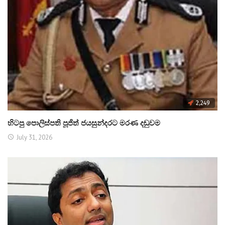
2,249
හිටපු පොලිස්පති පූජිත් ජයසුන්දරට මරණ දඬුවම
July 31, 2026