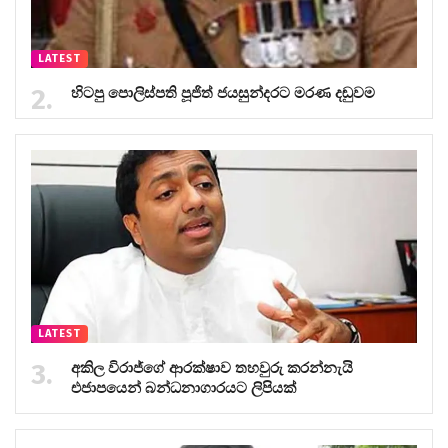
LATEST
හිටපු පොලිස්පති පූජිත් ජයසුන්දරට මරණ දඬුවම
LATEST
අකිල විරාජ්ගේ ආරක්ෂාව තහවුරු කරන්නැයි
එජාපයෙන් බන්ධනාගාරයට ලිපියක්