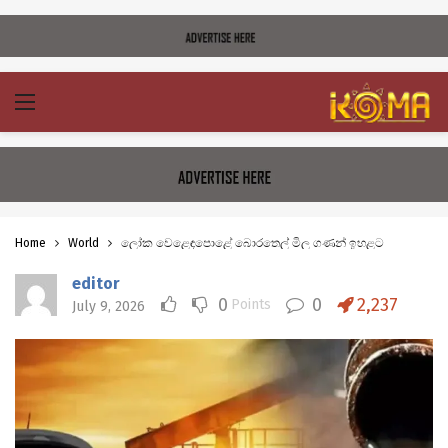
Home
World
ලෝක වෙළෙඳපොළේ බොරතෙල් මිල ගණන් ඉහළට
editor
0
0
2,237
Points
July 9, 2026