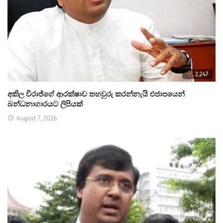
2,247
අකිල විරාජ්ගේ ආරක්ෂාව තහවුරු කරන්නැයි එජාපයෙන්
බන්ධනාගාරයට ලිපියක්
August 7, 2026