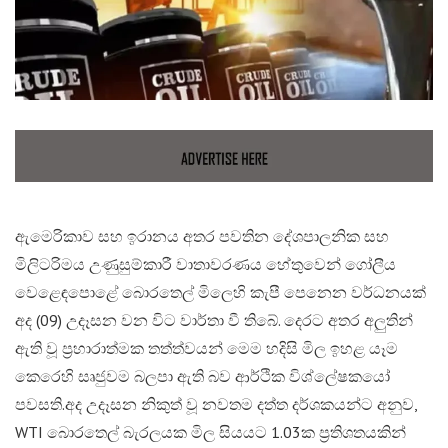
ඇමෙරිකාව සහ ඉරානය අතර පවතින දේශපාලනික සහ
මිලිටරිමය උණුසුම්කාරී වාතාවරණය හේතුවෙන් ගෝලීය
වෙළෙඳපොළේ බොරතෙල් මිලෙහි කැපී පෙනෙන වර්ධනයක්
අද (09) උදෑසන වන විට වාර්තා වී තිබේ. දෙරට අතර අලුතින්
ඇති වූ ප්‍රහාරාත්මක තත්ත්වයන් මෙම හදිසි මිල ඉහළ යෑම
කෙරෙහි සෘජුවම බලපා ඇති බව ආර්ථික විශ්ලේෂකයෝ
පවසති.​අද උදෑසන නිකුත් වූ නවතම දත්ත දර්ශකයන්ට අනුව,
WTI බොරතෙල් බැරලයක මිල සියයට 1.03ක ප්‍රතිශතයකින්