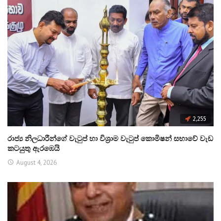
2,255
රාජ්‍ය නිලධාරීන්ගේ වැටුප් හා විශ්‍රාම වැටුප් කොමිෂන් සභාවේ වැඩ
කටයුතු ඇරඹෙයි
August 4, 2026