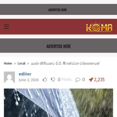
Home
Local
ප්‍රදේශ කිහිපයකට මි.මී. 75 ඉක්මවන වර්ෂාපතනයක්
editor
0
0
2,235
Points
June 2, 2026