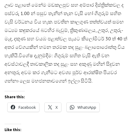
ඌව පළාතේ මෙන්ම මඩකලපුව සහ අම්පාර දිස්ත්‍රික්කවල ද
පස්වරු 1.00 න් පසුව තැනින් තැන වැසි හෝ ගිගුරුම් සහිත
වැසි වර්ධනය විය හැක. පවතින කාලගුණ තත්ත්වයත් සමඟ
මධ්‍යම කඳුකරයේ බටහිර බෑවුම්, ත්‍රිකුණාමලය, උතුර, උතුරු-
මැද, දකුණ සහ වයඹ පළාත්වල පැයට කිලෝමීටර් 30 ත් 40 ත්
අතර වේගයකින් හමන තරමක තද සුළං බලාපොරොත්තු විය
හැකියි.​විශේෂ දැනුම්දීම: ගිගුරුම් සහිත වැසි ඇති වන
අවස්ථාවලදී තාවකාලික තද සුළං සහ අකුණු මඟින් සිදුවන
අනතුරු අවම කර ගැනීමට අවශ්‍ය පූර්ව ආරක්ෂිත පියවර
ගන්නා ලෙස මහජනතාවගෙන් ඉල්ලා සිටියි.
Share this:
Facebook
X
WhatsApp
Like this: