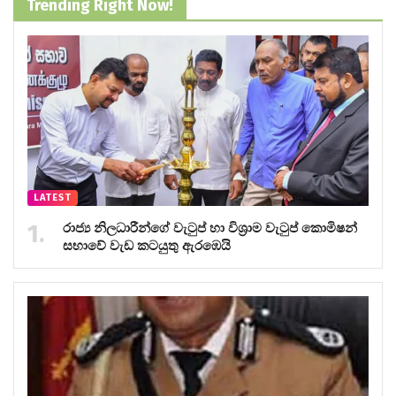
Trending Right Now!
LATEST
රාජ්‍ය නිලධාරීන්ගේ වැටුප් හා විශ්‍රාම වැටුප් කොමිෂන්
සභාවේ වැඩ කටයුතු ඇරඹෙයි