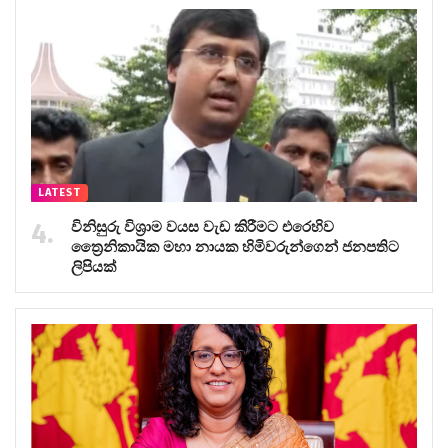
LATEST
විනිසුරු විශ්‍රාම වයස වැඩ කිරීමට එරෙහිව
ත්‍රෛනිකායික මහා නායක හිමිවරුන්ගෙන් ජනපතිට
ලිපියක්