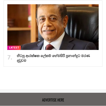
LATEST
හිටපු ආරක්ෂක ලේකම් හේමසිරි ප්‍රනාන්දුට මරණ
දඬුවම