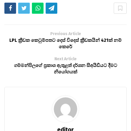
Previous Article
LPL ක්‍රීඩක කෙටුම්පතට දෙස් විදෙස් ක්‍රීඩකයින් 421ක් නම්
කෙරේ
Next Article
ගම්මන්පිලගේ ප්‍රකාශ ඇතුළත් දර්ශන සීඅයිඩීයට දීමට
නියෝගයක්
editor