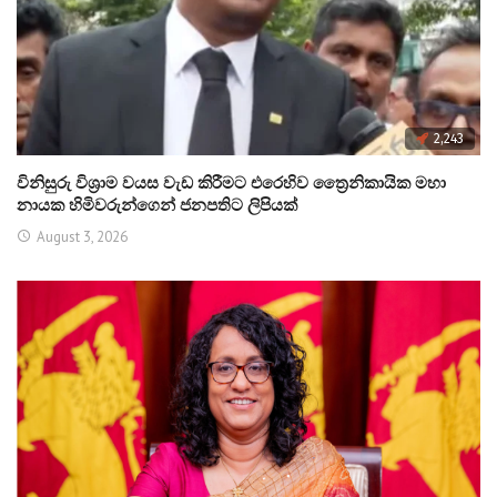
2,243
විනිසුරු විශ්‍රාම වයස වැඩ කිරීමට එරෙහිව ත්‍රෛනිකායික මහා
නායක හිමිවරුන්ගෙන් ජනපතිට ලිපියක්
August 3, 2026