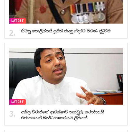
LATEST
හිටපු පොලිස්පති පූජිත් ජයසුන්දරට මරණ දඬුවම
LATEST
අකිල විරාජ්ගේ ආරක්ෂාව තහවුරු කරන්නැයි
එජාපයෙන් බන්ධනාගාරයට ලිපියක්