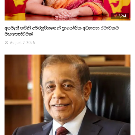
2,241
අගමැති හරිනි අමරසූරියගෙන් ප්‍රායෝගික අධ්‍යාපන රටාවකට
මඟපෙන්වීමක්
August 2, 2026