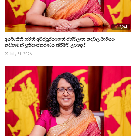
2,241
අගමැතිනි හරිනි අමරසූරියගෙන් රත්මලාන කඳවල මාර්ගය
කඩිනමින් ප්‍රතිසංස්කරණය කිරීමට උපදෙස්
July 31, 2026