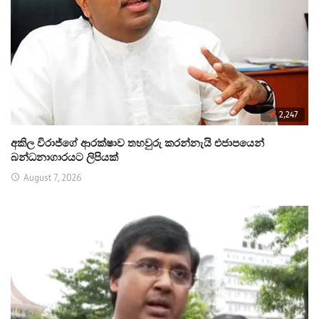
2,247
අකිල විරාජ්ගේ ආරක්ෂාව තහවුරු කරන්නැයි එජාපයෙන්
බන්ධනාගාරයට ලිපියක්
August 7, 2026