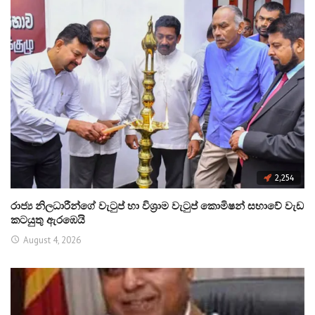
2,254
රාජ්‍ය නිලධාරීන්ගේ වැටුප් හා විශ්‍රාම වැටුප් කොමිෂන් සභාවේ වැඩ
කටයුතු ඇරඹෙයි
August 4, 2026