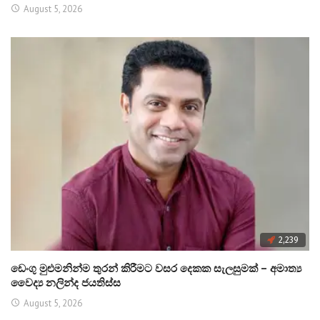
August 5, 2026
2,239
ඩෙංගු මුළුමනින්ම තුරන් කිරීමට වසර දෙකක සැලසුමක් – අමාත්‍ය
වෛද්‍ය නලින්ද ජයතිස්ස
August 5, 2026