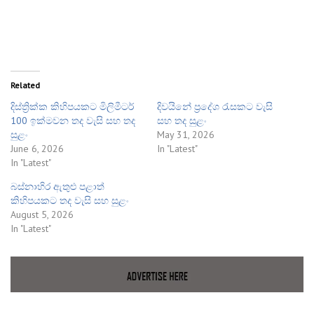
Related
දිස්ත්‍රික්ක කිහිපයකට මිලිමීටර්
දිවයිනේ ප්‍රදේශ රැසකට වැසි
100 ඉක්මවන තද වැසි සහ තද
සහ තද සුළං
සුළං
May 31, 2026
June 6, 2026
In "Latest"
In "Latest"
බස්නාහිර ඇතුළු පළාත්
කිහිපයකට තද වැසි සහ සුළං
August 5, 2026
In "Latest"