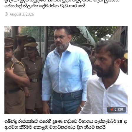
ශ්‍රී ලංකා යුද්ධ හමුදාවේ 26 වන යුද්ධ හමුදාධිපති ලෙස ලුතිනන්
ජෙනරාල් නිලන්ත ප්‍රේමරත්න වැඩ භාර ගනී
August 2, 2026
2,239
ශෂීන්ද්‍ර රාජපක්ෂට එරෙහි දූෂණ නඩුවේ විභාගය සැප්තැම්බර් 28 දා
ආරම්භ කිරීමට කොළඹ මහාධිකරණය දින නියම කරයි