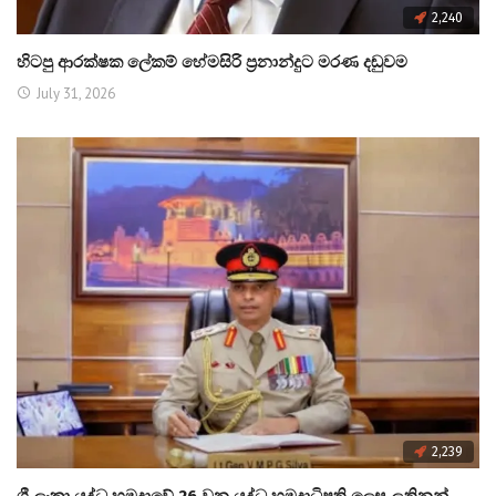
2,240
හිටපු ආරක්ෂක ලේකම් හේමසිරි ප්‍රනාන්දුට මරණ දඬුවම
July 31, 2026
2,239