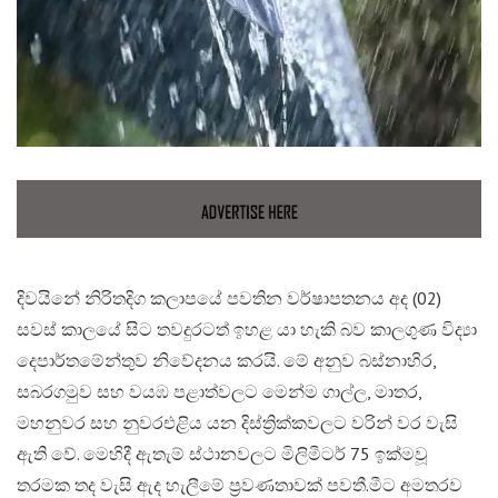
දිවයිනේ නිරිතදිග කලාපයේ පවතින වර්ෂාපතනය අද (02)
සවස් කාලයේ සිට තවදුරටත් ඉහළ යා හැකි බව කාලගුණ විද්‍යා
දෙපාර්තමේන්තුව නිවේදනය කරයි. මේ අනුව බස්නාහිර,
සබරගමුව සහ වයඹ පළාත්වලට මෙන්ම ගාල්ල, මාතර,
මහනුවර සහ නුවරඑළිය යන දිස්ත්‍රික්කවලට වරින් වර වැසි
ඇති වේ. මෙහිදී ඇතැම් ස්ථානවලට මිලිමීටර් 75 ඉක්මවූ
තරමක තද වැසි ඇද හැලීමේ ප්‍රවණතාවක් පවතී.​මීට අමතරව