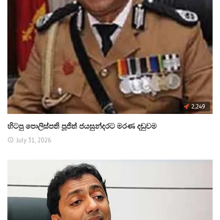
2,249
හිටපු පොලිස්පති පූජිත් ජයසුන්දරට මරණ දඬුවම
July 31, 2026