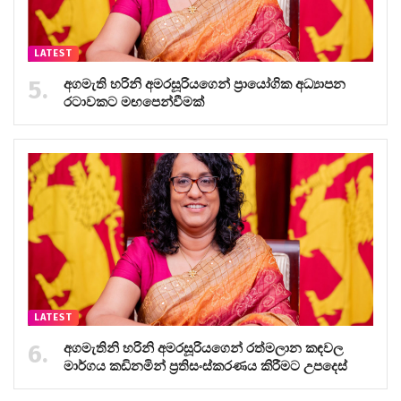
LATEST
අගමැති හරිනි අමරසූරියගෙන් ප්‍රායෝගික අධ්‍යාපන
රටාවකට මඟපෙන්වීමක්
LATEST
අගමැතිනි හරිනි අමරසූරියගෙන් රත්මලාන කඳවල
මාර්ගය කඩිනමින් ප්‍රතිසංස්කරණය කිරීමට උපදෙස්