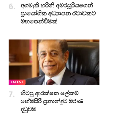
අගමැති හරිනි අමරසූරියගෙන්
ප්‍රායෝගික අධ්‍යාපන රටාවකට
මඟපෙන්වීමක්
LATEST
හිටපු ආරක්ෂක ලේකම්
හේමසිරි ප්‍රනාන්දුට මරණ
දඬුවම