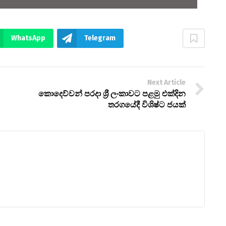
WhatsApp
Telegram
Next Article
කොදෙව්වන් පරදා ශ්‍රී ලංකාවට පළමු එක්දින
තරගයේදී විශිෂ්ට ජයක්