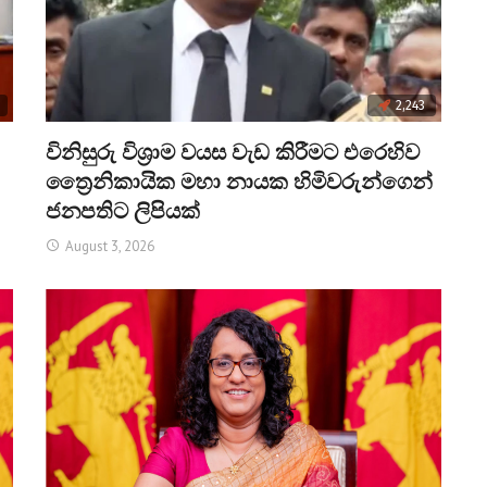
2,243
විනිසුරු විශ්‍රාම වයස වැඩ කිරීමට එරෙහිව
ත්‍රෛනිකායික මහා නායක හිමිවරුන්ගෙන්
ජනපතිට ලිපියක්
August 3, 2026