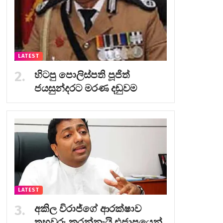
LATEST
හිටපු පොලිස්පති පූජිත්
ජයසුන්දරට මරණ දඬුවම
LATEST
අකිල විරාජ්ගේ ආරක්ෂාව
තහවුරු කරන්නැයි එජාපයෙන්