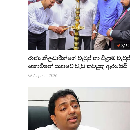
2,254
රාජ්‍ය නිලධාරීන්ගේ වැටුප් හා විශ්‍රාම වැටුප
කොමිෂන් සභාවේ වැඩ කටයුතු ඇරඹෙයි
August 4, 2026