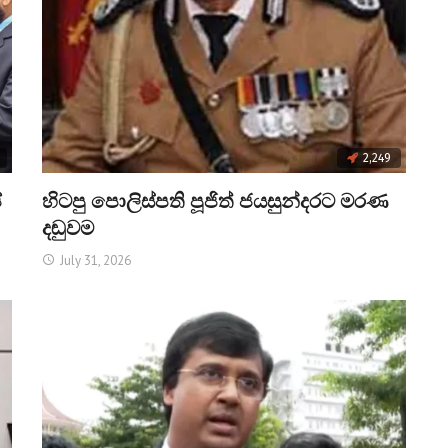
2,249
්
හිටපු පොලිස්පති පූජිත් ජයසුන්දරට මරණ
දඬුවම
July 31, 2026