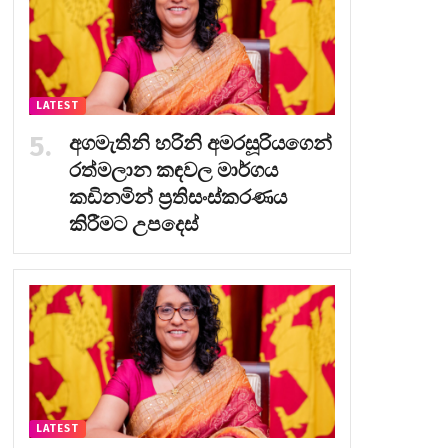
LATEST
අගමැතිනි හරිනි අමරසූරියගෙන්
රත්මලාන කඳවල මාර්ගය
කඩිනමින් ප්‍රතිසංස්කරණය
කිරීමට උපදෙස්
LATEST