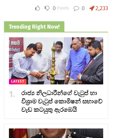
0
0
2,233
Points
Trending Right Now!
LATEST
රාජ්‍ය නිලධාරීන්ගේ වැටුප් හා
විශ්‍රාම වැටුප් කොමිෂන් සභාවේ
වැඩ කටයුතු ඇරඹෙයි