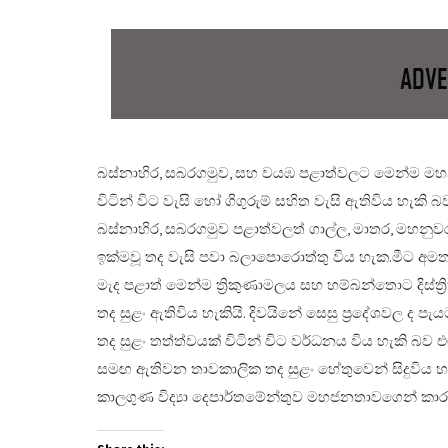
බස්නාහිර, සබරගමුව, සහ වයඹ පළාත්වලට මෙන්ම මහනුවර
විටින් විට වැසි හෝ ගිගුරුම් සහිත වැසි ඇතිවිය හැකි
බස්නාහිර, සබරගමුව පළාත්වලත් ගාල්ල, මාතර, මහනුවර 
ඉක්මවූ තද වැසි පවා බලාපොරොත්තු විය හැක.​මීට අමත
මැද පළාත් මෙන්ම ත්‍රිකුණාමලය සහ හම්බන්තොට දිස්ත
තද සුළං ඇතිවිය හැකියි. දිවයිනේ සෙසු ප්‍රදේශවල ද පැ
තද සුළං තත්ත්වයක් විටින් විට වර්ධනය විය හැකි බව 
සමඟ ඇතිවන තාවකාලික තද සුළං හේතුවෙන් සිදුවිය හ
කාලගුණ විද්‍යා දෙපාර්තමේන්තුව මහජනතාවගෙන් කාරුණ