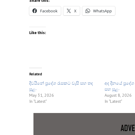
Share this:
Facebook
X
WhatsApp
Like this:
Related
දිවයිනේ ප්‍රදේශ රැසකට වැසි සහ තද
අද දිනයේ ප්‍රදේ
සුළං
සහ සුළං
May 31, 2026
August 8, 2026
In "Latest"
In "Latest"