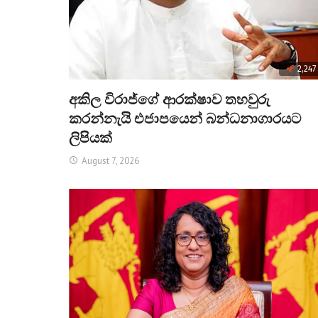
2,247
අකිල විරාජ්ගේ ආරක්ෂාව තහවුරු
කරන්නැයි එජාපයෙන් බන්ධනාගාරයට
ලිපියක්
August 7, 2026