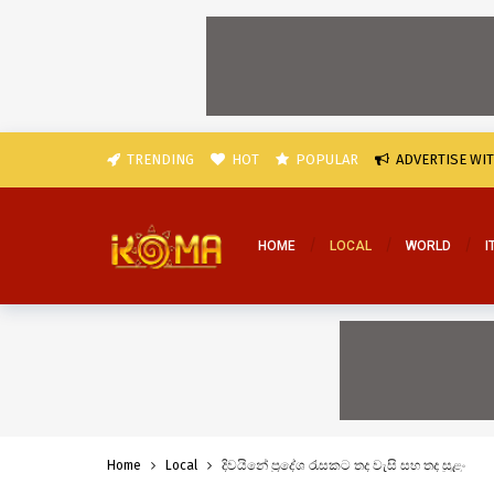
TRENDING
HOT
POPULAR
ADVERTISE WI
HOME
LOCAL
WORLD
I
Home
Local
දිවයිනේ ප්‍රදේශ රැසකට තද වැසි සහ තද සුළං