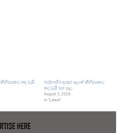
ශ කිහිපයකට තද වැසි
බස්නාහිර ඇතුළු පළාත් කිහිපයකට
තද වැසි සහ සුළං
August 5, 2026
In "Latest"