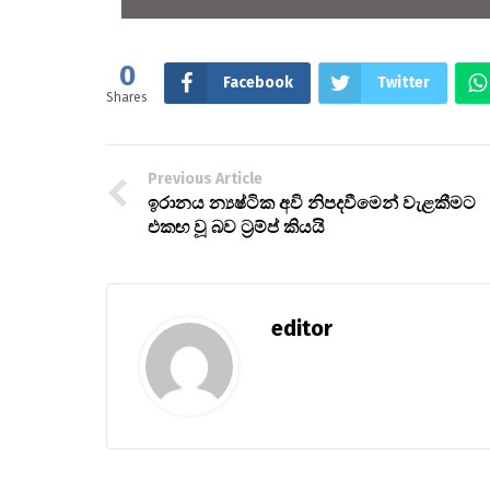
0
Facebook
Twitter
Shares
Previous Article
ඉරානය න්‍යෂ්ටික අවි නිපදවීමෙන් වැළකීමට
එකඟ වූ බව ට්‍රම්ප් කියයි
editor