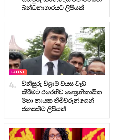
බන්ධනාගාරයට ලිපියක්
LATEST
විනිසුරු විශ්‍රාම වයස වැඩ
කිරීමට එරෙහිව ත්‍රෛනිකායික
මහා නායක හිමිවරුන්ගෙන්
ජනපතිට ලිපියක්