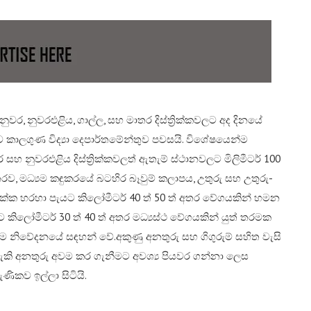
, නුවරඑළිය, ගාල්ල, සහ මාතර දිස්ත්‍රික්කවලට අද දිනයේ
 බව කාලගුණ විද්‍යා දෙපාර්තමේන්තුව පවසයි. විශේෂයෙන්ම
සහ නුවරඑළිය දිස්ත්‍රික්කවලත් ඇතැම් ස්ථානවලට මිලිමීටර් 100
රව, මධ්‍යම කඳුකරයේ බටහිර බෑවුම් කලාපය, උතුරු සහ උතුරු-
්‍රික්ක හරහා පැයට කිලෝමීටර් 40 ත් 50 ත් අතර වේගයකින් හමන
යට කිලෝමීටර් 30 ත් 40 ත් අතර මධ්‍යස්ථ වේගයකින් යුත් තරමක
එම නිවේදනයේ සඳහන් වේ.​අකුණු අනතුරු සහ ගිගුරුම් සහිත වැසි
ැකි අනතුරු අවම කර ගැනීමට අවශ්‍ය පියවර ගන්නා ලෙස
ිකව ඉල්ලා සිටියි.