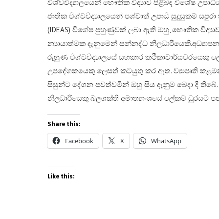
විශ්වවිද්‍යාලයෙන් භෞතික විද්‍යාව පිළිබඳ විශේෂ උපාධි
ජාතික විශ්වවිද්‍යාලයෙන් පශ්චාත් උපාධි සුදුසුකම්
(IDEAS) විශේෂ පුහුණුවක් ලබා ඇති ඔහු, භෞතික විද්‍යාව
න්‍යායාත්මක දැනුමෙන් සන්නද්ධ නිලධාරියෙකි.​අධ්‍යාප
රුහුණ විශ්වවිද්‍යාලයේ සහකාර කථිකාචාර්යවරයෙකු ලෙස
උපදේශකයෙකු ලෙසත් කටයුතු කර ඇත. ව්‍යාපෘති කළමනා
සිසුන්ට දේශන පවත්වමින් ඔහු සිය දැනුම බෙදා දී තිබේ.
නිලධාරියෙකු බලශක්ති අමාත්‍යාංශයේ ලේකම් ධුරයට පත
Share this:
Facebook
X
WhatsApp
Like this: