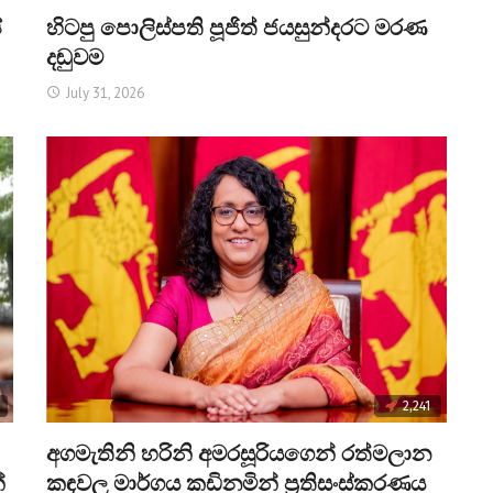
්
හිටපු පොලිස්පති පූජිත් ජයසුන්දරට මරණ
දඬුවම
July 31, 2026
2,241
අගමැතිනි හරිනි අමරසූරියගෙන් රත්මලාන
්
කඳවල මාර්ගය කඩිනමින් ප්‍රතිසංස්කරණය