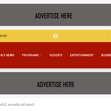
TH US
TALY NEWS
PROGRAMS
GOSSIPS
ENTERTAINMENT
BUSIN
ආර්.ඩී. අපොන්සු පත් කෙරේ