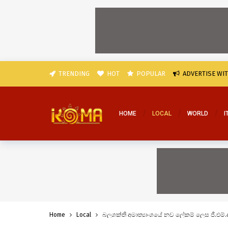
TRENDING
HOT
POPULAR
ADVERTISE WI
HOME
LOCAL
WORLD
I
Home
Local
බලශක්ති අමාත්‍යාංශයේ නව ලේකම් ලෙස ජී.එම්.