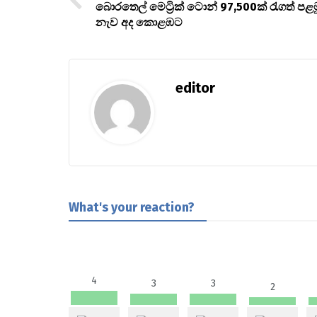
බොරතෙල් මෙට්‍රික් ටොන් 97,500ක් රැගත් පළම
නැව අද කොළඹට
editor
What's your reaction?
4
3
3
2