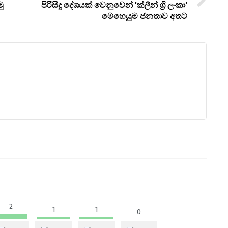
ු
පිරිසිදු දේශයක් වෙනුවෙන් 'ක්ලීන් ශ්‍රී ලංකා'
මෙහෙයුම ජනතාව අතට
2
1
1
0