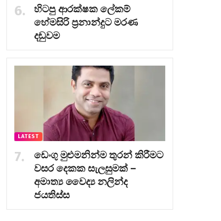
හිටපු ආරක්ෂක ලේකම්
හේමසිරි ප්‍රනාන්දුට මරණ
දඬුවම
LATEST
ඩෙංගු මුළුමනින්ම තුරන් කිරීමට
වසර දෙකක සැලසුමක් –
අමාත්‍ය වෛද්‍ය නලින්ද
ජයතිස්ස