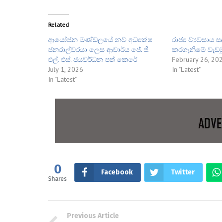
Related
ආයෝජන මණ්ඩලයේ නව අධ්‍යක්ෂ
රාජ්‍ය ව්‍යවසාය 
ජනරාල්වරයා ලෙස ආචාර්ය ජේ. ජී.
කරගැනීමේ වැඩම
එල්. එස්. ජයවර්ධන පත් කෙරේ
February 26, 20
July 1, 2026
In "Latest"
In "Latest"
0
Facebook
Twitter
Shares
Previous Article