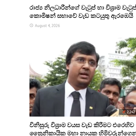
රාජ්‍ය නිලධාරීන්ගේ වැටුප් හා විශ්‍රාම වැටුප
කොමිෂන් සභාවේ වැඩ කටයුතු ඇරඹෙයි
August 4, 2026
2,242
විනිසුරු විශ්‍රාම වයස වැඩ කිරීමට එරෙහිව
ත්‍රෛනිකායික මහා නායක හිමිවරුන්ගෙන