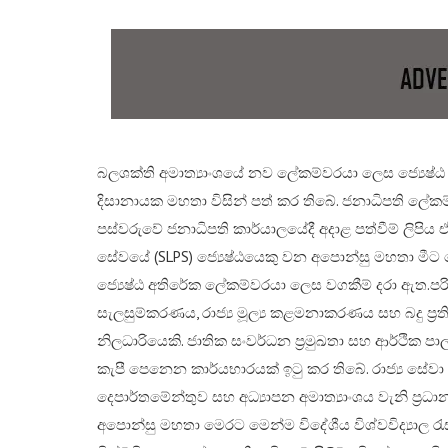
බලශක්ති අමාත්‍යාංශයේ නව ලේකම්වරයා ලෙස ජ්‍යෙෂ්ඨ න
දිසානායක මහතා විසින් පත් කර තිබේ. ජනාධිපති ලේකම
පස්වරුවේ ජනාධිපති කාර්යාලයේදී අදාළ පත්වීම් ලිපිය ඒ
සේවයේ (SLPS) ජ්‍යෙෂ්ඨයෙකු වන අපොන්සු මහතා මීට ප
ජ්‍යෙෂ්ඨ අතිරේක ලේකම්වරයා ලෙස වගකීම් දරා ඇත.​පරි
සැලසුම්කරණය, රාජ්‍ය මූල්‍ය කළමනාකරණය සහ බදු ප්‍ර
නිලධාරියෙකි. ජාතික සංවර්ධන ප්‍රමුඛතා සහ ආර්ථික ප
කැපී පෙනෙන කාර්යභාරයක් ඉටු කර තිබේ. රාජ්‍ය සේව
දෙපාර්තමේන්තුව සහ අධ්‍යාපන අමාත්‍යාංශය වැනි ප්‍රධ
අපොන්සු මහතා මෙරට මෙන්ම විදේශීය විශ්වවිද්‍යාල රැ