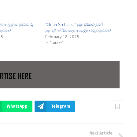
සඳහා දැනුම හුවමාරු
“Clean Sri Lanka” පුහුණුකරුවන්
ුළුවක්
පුහුණු කිරීම සඳහා දෙදින වැඩමුළුවක්
25
February 18, 2025
In "Latest"
WhatsApp
Telegram
Next Article