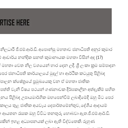
ිලධාරී ජී.එම්.ආර්.ඩී. අපොන්සු මහතාව ජනාධිපති අනුර කුමාර
් ආචාර්ය නන්දික සනත් කුමානායක මහතා විසින් අද (17)
 මහතා වෙත නිල වශයෙන් භාර දෙන ලදී. ශ්‍රී ලංකා ක්‍රම සම්පාදන
ෙර ජනාධිපති කාර්යාලයේ මුදල් හා ආර්ථික කටයුතු පිළිබඳ
පාලන ක්ෂේත්‍රයේ ප්‍රමුඛයෙකු වන ඒ මහතා ජාතික
තිපත්ති වැනි විෂය පථයන් ගණනාවක දීර්ඝකාලීන අත්දැකීම් සහිත
ාලනය පිළිබඳ උපායමාර්ගික මඟපෙන්වීම් ලබාදීමේදී ඔහු මීට පෙර
ා කාලය තුළ ජාතික අයවැය දෙපාර්තමේන්තුව, දේශීය ආදායම්
ාන ආයතන රැසක ඔහු විවිධ තනතුරු හොබවා ඇත.​ජී.එම්.ආර්.ඩී.
සකින් ඉහළ අධ්‍යාපනයක් ලබා ඇති විද්වතෙකි. රුහුණ