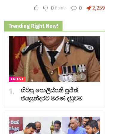
0
0
2,259
Points
Trending Right Now!
LATEST
හිටපු පොලිස්පති පූජිත්
ජයසුන්දරට මරණ දඬුවම