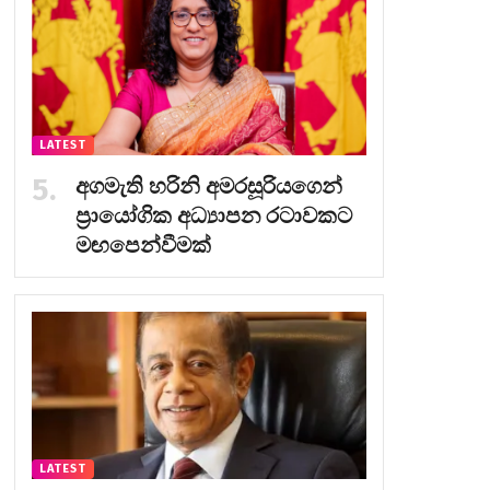
LATEST
අගමැති හරිනි අමරසූරියගෙන්
ප්‍රායෝගික අධ්‍යාපන රටාවකට
මඟපෙන්වීමක්
LATEST