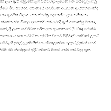
යක් ලබා ඇති ඔහු, කොළඹ විශ්වවිද්‍යාලයෙන් සහ ඕස්ට්‍රේලියානු
 සපුරා තිබේ. මීට අමතරව ජපානයේ සංවර්ධන අධ්‍යයන ආයතනයෙන්ද
 හා ආර්ථික විද්‍යාව යන ක්ෂේත්‍ර දෙකෙහිම ප්‍රායෝගික හා
න ක්ෂේත්‍රයටද විශාල දායකත්වයක් ලබාදී ඇති අපොන්සු මහතා,
ත්, ශ්‍රී ලංකා සංවර්ධන පරිපාලන ආයතනයේ (SLIDA) ජ්‍යෙෂ්ඨ
කරණය සහ සංවර්ධන ආර්ථික විද්‍යාව පිළිබඳව පශ්චාත් උපාධි
 මෙවැනි පුළුල් දැනුමකින් හා පරිපාලනමය පළපුරුද්දකින් හෙබි
්වීම එම ක්ෂේත්‍රයේ ඉදිරි ගමනට මහත් ශක්තියක් වනු ඇත.