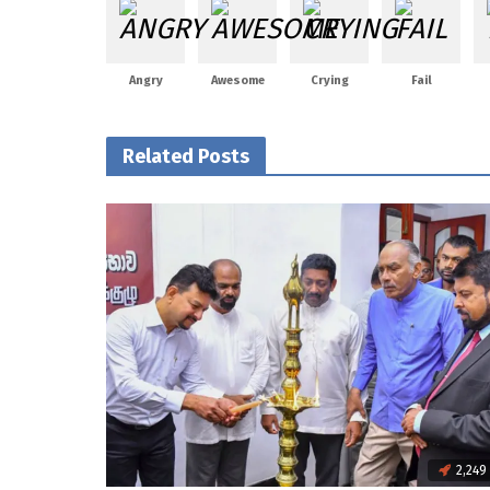
Angry
Awesome
Crying
Fail
Related Posts
2,249