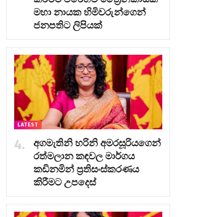
මහා නායක හිමිවරුන්ගෙන්
ජනපතිට ලිපියක්
LATEST
අගමැතිනි හරිනි අමරසූරියගෙන්
රත්මලාන කඳවල මාර්ගය
කඩිනමින් ප්‍රතිසංස්කරණය
කිරීමට උපදෙස්