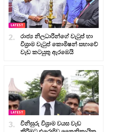
LATEST
රාජ්‍ය නිලධාරීන්ගේ වැටුප් හා
විශ්‍රාම වැටුප් කොමිෂන් සභාවේ
වැඩ කටයුතු ඇරඹෙයි
LATEST
විනිසුරු විශ්‍රාම වයස වැඩ
කිරීමට එරෙහිව ත්‍රෛනිකායික